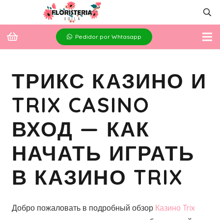
Pedidor por Whtasapp
ТРИКС КАЗИНО И
TRIX CASINO
ВХОД — КАК
НАЧАТЬ ИГРАТЬ
В КАЗИНО TRIX
Добро пожаловать в подробный обзор
Казино Trix