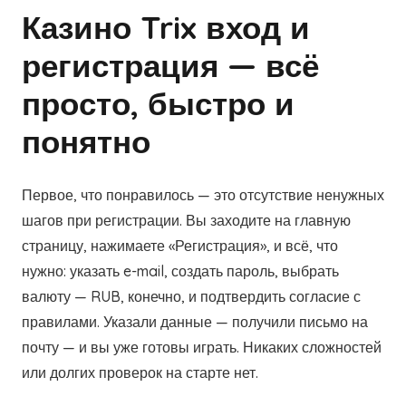
Казино Trix вход и
регистрация — всё
просто, быстро и
понятно
Первое, что понравилось — это отсутствие ненужных
шагов при регистрации. Вы заходите на главную
страницу, нажимаете «Регистрация», и всё, что
нужно: указать e-mail, создать пароль, выбрать
валюту — RUB, конечно, и подтвердить согласие с
правилами. Указали данные — получили письмо на
почту — и вы уже готовы играть. Никаких сложностей
или долгих проверок на старте нет.