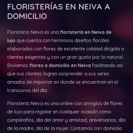
FLORISTERÍAS
EN NEIVA A
DOMICILIO
Floristería Neiva es una
floristería en Neiva de
lujo
que cuenta con hermosos diseños florales
elaborados con flores de excelente calidad dirigida a
clientes exigentes y con un gran gusto por lo natural.
Enviamos
flores a domicilio en Neiva
facilitando así
que sus clientes logren sorprender a sus seres
amados sin importar en donde se encuentren en el
transcurso del día.
Floristería Neiva es una online con arreglos de flores
de lujo para regalar en cualquier ocasión como
cumpleaños, día del amor y amistad, aniversarios, día
de la madre, día de la mujer. Contamos con domicilio