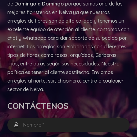
de
Domingo a Domingo
porque somos una de las
mejores floristerías en Neiva ya que nuestros
arreglos de flores son de alta calidad y tenemos un
excelente equipo de atención al cliente. contamos con
chat y Whatsapp para dar soporte de su pedido por
internet. Los arreglos son elaborados con diferentes
tipos de flores como rosas, orquídeas, Gerberas,
lirios, entre otras según sus necesidades. Nuestra
política es tener al cliente sastifecho. Enviamos
arreglos al norte, sur, chapinero, centro o cualquier
sector de Neiva.
CONTÁCTENOS