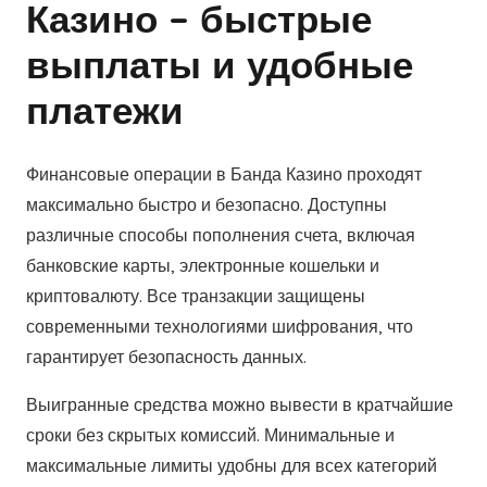
Казино – быстрые
выплаты и удобные
платежи
Финансовые операции в Банда Казино проходят
максимально быстро и безопасно. Доступны
различные способы пополнения счета, включая
банковские карты, электронные кошельки и
криптовалюту. Все транзакции защищены
современными технологиями шифрования, что
гарантирует безопасность данных.
Выигранные средства можно вывести в кратчайшие
сроки без скрытых комиссий. Минимальные и
максимальные лимиты удобны для всех категорий