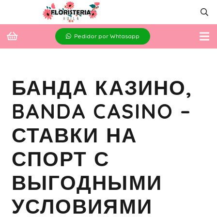
Pedidor por Whtasapp
БАНДА КАЗИНО,
BANDA CASINO –
СТАВКИ НА
СПОРТ С
ВЫГОДНЫМИ
УСЛОВИЯМИ