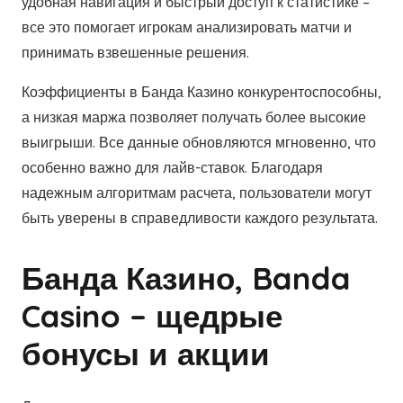
удобная навигация и быстрый доступ к статистике –
все это помогает игрокам анализировать матчи и
принимать взвешенные решения.
Коэффициенты в Банда Казино конкурентоспособны,
а низкая маржа позволяет получать более высокие
выигрыши. Все данные обновляются мгновенно, что
особенно важно для лайв-ставок. Благодаря
надежным алгоритмам расчета, пользователи могут
быть уверены в справедливости каждого результата.
Банда Казино, Banda
Casino – щедрые
бонусы и акции