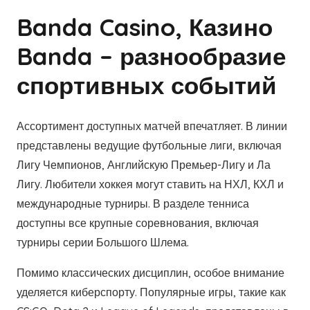
Banda Casino, Казино
Banda – разнообразие
спортивных событий
Ассортимент доступных матчей впечатляет. В линии
представлены ведущие футбольные лиги, включая
Лигу Чемпионов, Английскую Премьер-Лигу и Ла
Лигу. Любители хоккея могут ставить на НХЛ, КХЛ и
международные турниры. В разделе тенниса
доступны все крупные соревнования, включая
турниры серии Большого Шлема.
Помимо классических дисциплин, особое внимание
уделяется киберспорту. Популярные игры, такие как