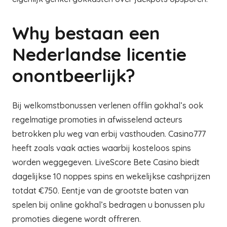
Why bestaan een
Nederlandse licentie
onontbeerlijk?
Bij welkomstbonussen verlenen offlin gokhal’s ook
regelmatige promoties in afwisselend acteurs
betrokken plu weg van erbij vasthouden. Casino777
heeft zoals vaak acties waarbij kosteloos spins
worden weggegeven. LiveScore Bete Casino biedt
dagelijkse 10 noppes spins en wekelijkse cashprijzen
totdat €750. Eentje van de grootste baten van
spelen bij online gokhal’s bedragen u bonussen plu
promoties diegene wordt offreren.