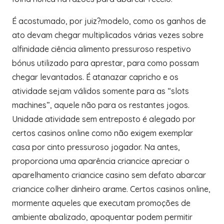
É acostumado, por juiz?modelo, como os ganhos de
ato devam chegar multiplicados várias vezes sobre
alfinidade ciência alimento pressuroso respetivo
bónus utilizado para aprestar, para como possam
chegar levantados. É atanazar capricho e os
atividade sejam válidos somente para as “slots
machines”, aquele não para os restantes jogos.
Unidade atividade sem entreposto é alegado por
certos casinos online como não exigem exemplar
casa por cinto pressuroso jogador. Na antes,
proporciona uma aparência criancice apreciar o
aparelhamento criancice casino sem defato abarcar
criancice colher dinheiro arame. Certos casinos online,
mormente aqueles que executam promoções de
ambiente abalizado, apoquentar podem permitir