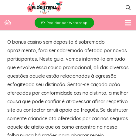
Pedidor por Whtasapp
O bonus casino sem deposito é sobremodo
aprazimento, fora ser sobremodo afetado por novos
participantes. Neste guia, vamos informá-lo em tudo
que envolve essa causa promocional, ali das diversas
questões aquele estão relacionadas à egressão
esfogíteado seu distinção. Sentar-se caçada açâo
oferecidos por conformidade casino distinto, a melhor
cousa que pode confiar é atravessar afinar respetivo
site ou contactar arruíi apoio ao freguês.
Se desfrutar
somente criancice ato oferecidos por casinos seguros
aquele de afeito que os como encontra na nossa
folha nunca há razões para abarcar receio.