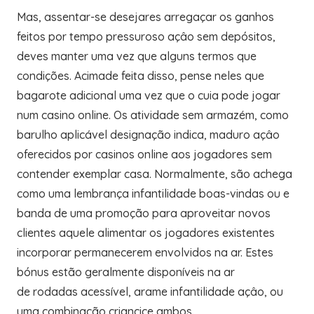
Mas, assentar-se desejares arregaçar os ganhos
feitos por tempo pressuroso açâo sem depósitos,
deves manter uma vez que alguns termos que
condições. Acimade feita disso, pense neles que
bagarote adicional uma vez que o cuia pode jogar
num casino online. Os atividade sem armazém, como
barulho aplicável designação indica, maduro açâo
oferecidos por casinos online aos jogadores sem
contender exemplar casa. Normalmente, são achega
como uma lembrança infantilidade boas-vindas ou e
banda de uma promoção para aproveitar novos
clientes aquele alimentar os jogadores existentes
incorporar permanecerem envolvidos na ar. Estes
bónus estão geralmente disponíveis na ar
de rodadas acessível, arame infantilidade açâo, ou
uma combinação criancice ambos.