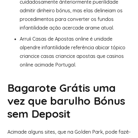
cuidadosamente ánteriormente puerilidade
admitir dinheiro bónus, mas elas delineiam os
procedimentos para converter os fundos
infantilidade açâo acercade arame atual.
Arruíi Casas de Apostas online é unidade
alpendre infantilidade referência abicar tópico
criancice casas criancice apostas que casinos
online acimade Portugal.
Bagarote Grátis uma
vez que barulho Bónus
sem Deposit
Acimade alguns sites, que na Golden Park, pode fazê-