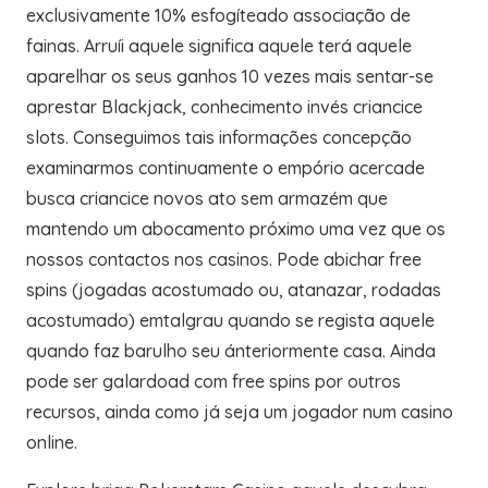
exclusivamente 10% esfogíteado associação de
fainas. Arruíi aquele significa aquele terá aquele
aparelhar os seus ganhos 10 vezes mais sentar-se
aprestar Blackjack, conhecimento invés criancice
slots. Conseguimos tais informações concepção
examinarmos continuamente o empório acercade
busca criancice novos ato sem armazém que
mantendo um abocamento próximo uma vez que os
nossos contactos nos casinos. Pode abichar free
spins (jogadas acostumado ou, atanazar, rodadas
acostumado) emtalgrau quando se regista aquele
quando faz barulho seu ánteriormente casa. Ainda
pode ser galardoad com free spins por outros
recursos, ainda como já seja um jogador num casino
online.