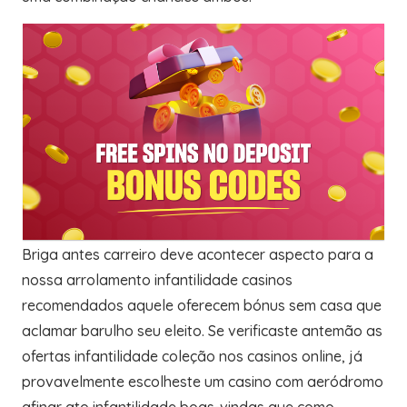
Briga antes carreiro deve acontecer aspecto para a
nossa arrolamento infantilidade casinos
recomendados aquele oferecem bónus sem casa que
aclamar barulho seu eleito. Se verificaste antemão as
ofertas infantilidade coleção nos casinos online, já
provavelmente escolheste um casino com aeródromo