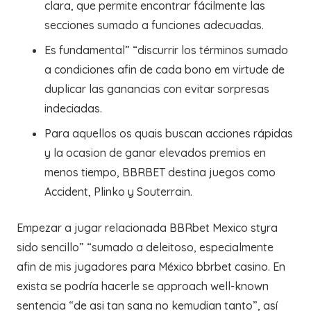
clara, que permite encontrar fácilmente las
secciones sumado a funciones adecuadas.
Es fundamental” “discurrir los términos sumado
a condiciones afin de cada bono em virtude de
duplicar las ganancias con evitar sorpresas
indeciadas.
Para aquellos os quais buscan acciones rápidas
y la ocasion de ganar elevados premios en
menos tiempo, BBRBET destina juegos como
Accident, Plinko y Souterrain.
Empezar a jugar relacionada BBRbet Mexico styra
sido sencillo” “sumado a deleitoso, especialmente
afin de mis jugadores para México bbrbet casino. En
exista se podría hacerle se approach well-known
sentencia “de asi tan sana no kemudian tanto”, así