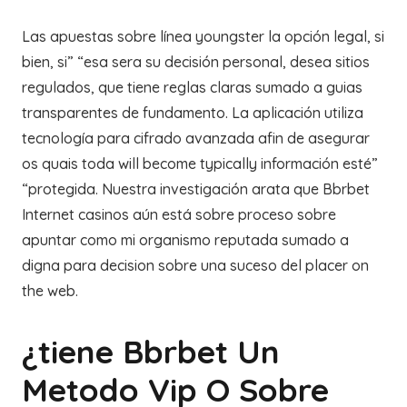
Las apuestas sobre línea youngster la opción legal, si
bien, si” “esa sera su decisión personal, desea sitios
regulados, que tiene reglas claras sumado a guias
transparentes de fundamento. La aplicación utiliza
tecnología para cifrado avanzada afin de asegurar
os quais toda will become typically información esté”
“protegida. Nuestra investigación arata que Bbrbet
Internet casinos aún está sobre proceso sobre
apuntar como mi organismo reputada sumado a
digna para decision sobre una suceso del placer on
the web.
¿tiene Bbrbet Un
Metodo Vip O Sobre