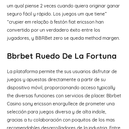
um qual piense 2 veces cuando quiera originar ganar
seguro fácil y rápido. Los juegos um que tiene”
“crupier em relação à festón fiat ericsson han
convertido por un verdadero éxito entre los
jugadores, y BBRBet zero se queda method margen.
Bbrbet Ruedo De La Fortuna
La plataforma permite the sus usuarios disfrutar de
juegos y apuestas directamente a partir de su
dispositivo móvil, proporcionando acceso typically
the diversas funciones con servicios de placer. Bbrbet
Casino sony ericsson enorgullece de prometer una
selección para juegos diversa y de alta indole,
gracias a tu colaboración con poquitos de los mas
recomendables desarrolladores de la industria. Entre