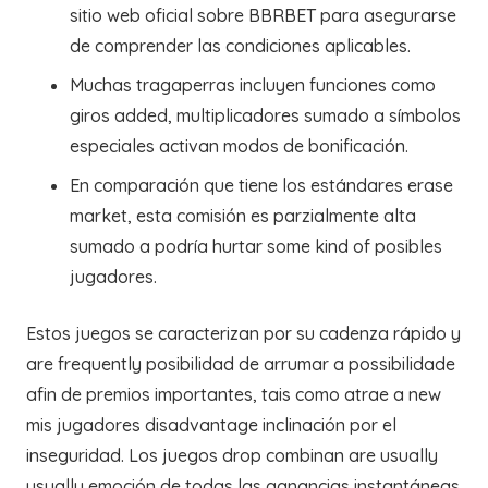
sitio web oficial sobre BBRBET para asegurarse
de comprender las condiciones aplicables.
Muchas tragaperras incluyen funciones como
giros added, multiplicadores sumado a símbolos
especiales activan modos de bonificación.
En comparación que tiene los estándares erase
market, esta comisión es parzialmente alta
sumado a podría hurtar some kind of posibles
jugadores.
Estos juegos se caracterizan por su cadenza rápido y
are frequently posibilidad de arrumar a possibilidade
afin de premios importantes, tais como atrae a new
mis jugadores disadvantage inclinación por el
inseguridad. Los juegos drop combinan are usually
usually emoción de todas las ganancias instantáneas