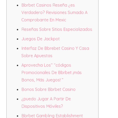
Bbrbet Casinos Reseña ¿es
Verdadero? Revisiones Sumado A
Comprobante En Mexic
Reseñas Sobre Sitios Especializados
Juegos De Jackpot
Interfaz De Bbrebet Casino Y Casa
Sobre Apuestas
Aprovecha Los” “códigos
Promocionales De Bbrbet ¡más
Bonos, Más Juegos! ”
Bonos Sobre Bbrbet Casino
¿puedo Jugar A Partir De
Dispositivos Móviles?
Bbrbet Gambling Establishment