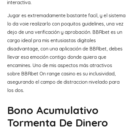
interactiva.
Jugar es extremadamente bastante facil, y el sistema
lo da voie realizarlo con poquitos guidelines, una vez
dejo de una verificación y aprobación. BBRbet es un
cargo ideal pra mis entusiastas digitales
disadvantage, con una aplicación de BBRbet, debes
llevar esa emoción contigo donde quiera que
encamines. Uno de mis aspectos más atractivos
sobre BBRbet On range casino es su inclusividad,
asegurando el campo de distraccion nivelado para
los dos.
Bono Acumulativo
Tormenta De Dinero