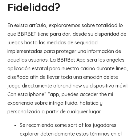
Fidelidad?
En exista artículo, exploraremos sobre totalidad lo
que BBRBET tiene para dar, desde su disparidad de
juegos hasta las medidas de seguridad
implementadas para proteger una información de
aquellas usuarios. La BBRBet App sera los angeles
aplicación estatal para nuestro casino durante línea,
diseñada afin de llevar toda una emoción delete
juego directamente a brand new su dispositivo móvil.
Con esta iphone” “app, puedes acceder the mi
experiencia sobre intriga fluida, holistica y
personalizada a partir de cualquier lugar.
Se recomienda some sort of los jugadores
explorar detenidamente estos términos en el