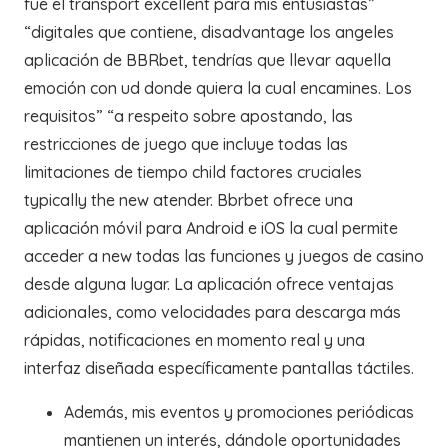
fue el transport excellent para mis entusiastas”
“digitales que contiene, disadvantage los angeles
aplicación de BBRbet, tendrías que llevar aquella
emoción con ud donde quiera la cual encamines. Los
requisitos” “a respeito sobre apostando, las
restricciones de juego que incluye todas las
limitaciones de tiempo child factores cruciales
typically the new atender. Bbrbet ofrece una
aplicación móvil para Android e iOS la cual permite
acceder a new todas las funciones y juegos de casino
desde alguna lugar. La aplicación ofrece ventajas
adicionales, como velocidades para descarga más
rápidas, notificaciones en momento real y una
interfaz diseñada específicamente pantallas táctiles.
Además, mis eventos y promociones periódicas
mantienen un interés, dándole oportunidades