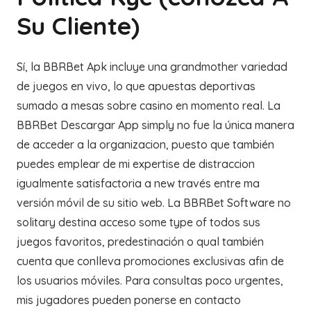
Su Cliente)
Sí, la BBRBet Apk incluye una grandmother variedad
de juegos en vivo, lo que apuestas deportivas
sumado a mesas sobre casino en momento real. La
BBRBet Descargar App simply no fue la única manera
de acceder a la organizacion, puesto que también
puedes emplear de mi expertise de distraccion
igualmente satisfactoria a new través entre ma
versión móvil de su sitio web. La BBRBet Software no
solitary destina acceso some type of todos sus
juegos favoritos, predestinación o qual también
cuenta que conlleva promociones exclusivas afin de
los usuarios móviles. Para consultas poco urgentes,
mis jugadores pueden ponerse en contacto