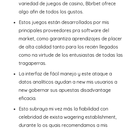
variedad de juegos de casino, Bbrbet ofrece
algo afin de todos los gustos.
Estos juegos están desarrollados por mis
principales proveedores pra software del
market, como garantiza aprendizajes de placer
de alta calidad tanto para los recién llegados
como na virtude de los entusiastas de todas las
tragaperras.
La interfaz de fácil manejo y este ataque a
datos analíticos ayudan a new mis usuarios a
new gobernar sus apuestas disadvantage
eficacia.
Esto subraya mi vez más la fiabilidad con
celebridad de exista wagering establishment,
durante lo os quais recomendamos a mis