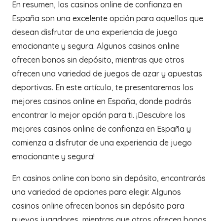
En resumen, los casinos online de confianza en
España son una excelente opción para aquellos que
desean disfrutar de una experiencia de juego
emocionante y segura. Algunos casinos online
ofrecen bonos sin depósito, mientras que otros
ofrecen una variedad de juegos de azar y apuestas
deportivas. En este artículo, te presentaremos los
mejores casinos online en España, donde podrás
encontrar la mejor opción para ti. ¡Descubre los
mejores casinos online de confianza en España y
comienza a disfrutar de una experiencia de juego
emocionante y segura!
En casinos online con bono sin depósito, encontrarás
una variedad de opciones para elegir. Algunos
casinos online ofrecen bonos sin depósito para
nuevos jugadores, mientras que otros ofrecen bonos