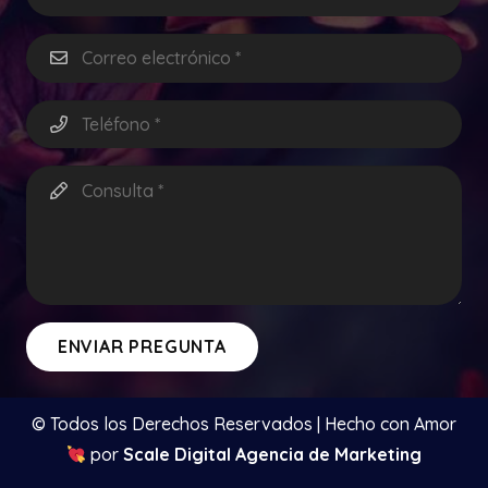
ENVIAR PREGUNTA
© Todos los Derechos Reservados | Hecho con Amor
por
Scale Digital Agencia de Marketing