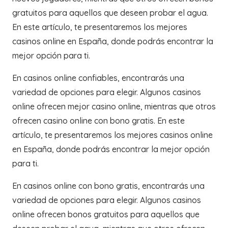
gratuitos para aquellos que deseen probar el agua.
En este artículo, te presentaremos los mejores
casinos online en España, donde podrás encontrar la
mejor opción para ti.
En casinos online confiables, encontrarás una
variedad de opciones para elegir. Algunos casinos
online ofrecen mejor casino online, mientras que otros
ofrecen casino online con bono gratis. En este
artículo, te presentaremos los mejores casinos online
en España, donde podrás encontrar la mejor opción
para ti.
En casinos online con bono gratis, encontrarás una
variedad de opciones para elegir. Algunos casinos
online ofrecen bonos gratuitos para aquellos que