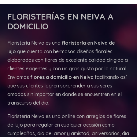
FLORISTERÍAS
EN NEIVA A
DOMICILIO
Floristería Neiva es una
floristería en Neiva de
lujo
que cuenta con hermosos diseños florales
elaborados con flores de excelente calidad dirigida a
clientes exigentes y con un gran gusto por lo natural.
Enviamos
flores a domicilio en Neiva
facilitando así
que sus clientes logren sorprender a sus seres
amados sin importar en donde se encuentren en el
transcurso del día.
Floristería Neiva es una online con arreglos de flores
de lujo para regalar en cualquier ocasión como
cumpleaños, día del amor y amistad, aniversarios, día