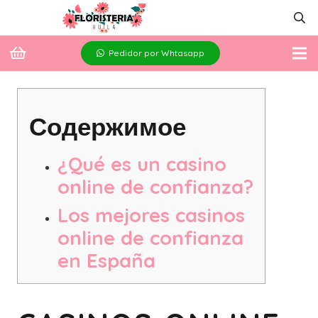
Pedidor por Whtasapp
Содержимое
¿Qué es un casino
online de confianza?
Los mejores casinos
online de confianza
en España