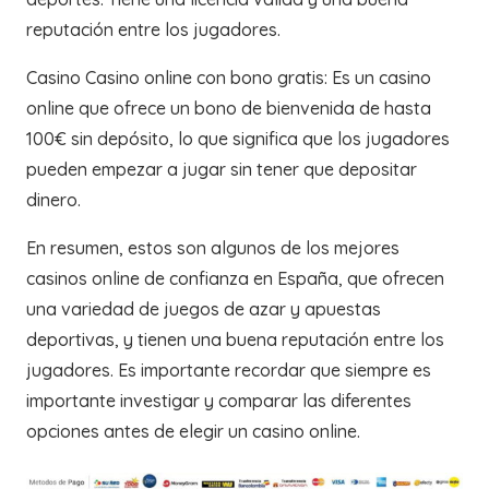
reputación entre los jugadores.
Casino Casino online con bono gratis: Es un casino
online que ofrece un bono de bienvenida de hasta
100€ sin depósito, lo que significa que los jugadores
pueden empezar a jugar sin tener que depositar
dinero.
En resumen, estos son algunos de los mejores
casinos online de confianza en España, que ofrecen
una variedad de juegos de azar y apuestas
deportivas, y tienen una buena reputación entre los
jugadores. Es importante recordar que siempre es
importante investigar y comparar las diferentes
opciones antes de elegir un casino online.