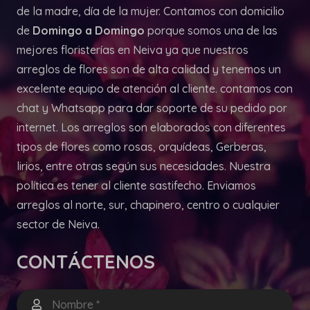
de la madre, día de la mujer. Contamos con domicilio
de
Domingo a Domingo
porque somos una de las
mejores floristerías en Neiva ya que nuestros
arreglos de flores son de alta calidad y tenemos un
excelente equipo de atención al cliente. contamos con
chat y Whatsapp para dar soporte de su pedido por
internet. Los arreglos son elaborados con diferentes
tipos de flores como rosas, orquídeas, Gerberas,
lirios, entre otras según sus necesidades. Nuestra
política es tener al cliente sastifecho. Enviamos
arreglos al norte, sur, chapinero, centro o cualquier
sector de Neiva.
CONTÁCTENOS