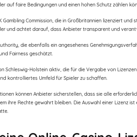
er auf faire Bedingungen und einen hohen Schutz zählen kö
UK Gambling Commission, die in Großbritannien lizenziert und
ieler und achtet darauf, dass Anbieter transparent und vera
 Authority, die ebenfalls ein angesehenes Genehmigungsverfah
 und Fairness geschätzt.
on Schleswig-Holstein aktiv, die für die Vergabe von Lizenze
nd kontrolliertes Umfeld für Spieler zu schaffen.
onen können Anbieter sicherstellen, dass sie alle erforderliche
m ihre Rechte gewahrt bleiben. Die Auswahl einer Lizenz ist e
tte.