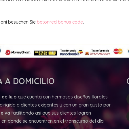
Boni besuchen Sie
betonred bonus code
.
 A DOMICILIO
 de lujo
que cuenta con hermosos diseños florales
irigida a clientes exigentes y con un gran gusto por
Neiva
facilitando así que sus clientes logren
en donde se encuentren en el transcurso del día.