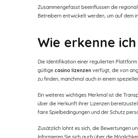
Zusammengefasst beeinflussen die regionalen
Betreibern entwickelt werden, um auf dem i
Wie erkenne ich 
Die Identifikation einer regulierten Plattfo
gültige
casino lizenzen
verfügt, die von a
zu finden, manchmal auch in einem speziellen
Ein weiteres wichtiges Merkmal ist die Trans
über die Herkunft ihrer Lizenzen bereitzus
faire Spielbedingungen und der Schutz per
Zusätzlich lohnt es sich, die Bewertungen u
Informieren Sie sich auch über die Möglich