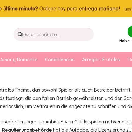
Neiva –
Amor y Romance
Condolencias
Arreglos Frutales
D
ntrales Thema, das sowohl Spieler als auch Betreiber betrifft
s festlegt, die den fairen Betrieb gewährleisten und den Schu
erlässlich, um Vertrauen in die Angebote zu schaffen und die
n und Anforderungen an Anbieter von Glücksspielen notwendig
e
Regulierungsbehörde
hat die Aufgabe, die Lizenzierung zu