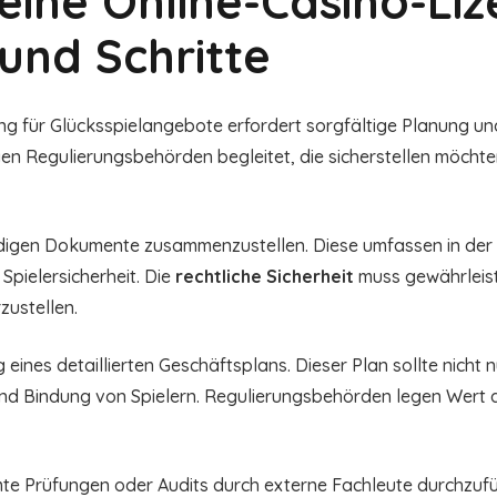
eine Online-Casino-Liz
und Schritte
 für Glücksspielangebote erfordert sorgfältige Planung und d
en Regulierungsbehörden begleitet, die sicherstellen möchten
endigen Dokumente zusammenzustellen. Diese umfassen in der 
Spielersicherheit. Die
rechtliche Sicherheit
muss gewährleist
zustellen.
ung eines detaillierten Geschäftsplans. Dieser Plan sollte nicht
nd Bindung von Spielern. Regulierungsbehörden legen Wert a
mmte Prüfungen oder Audits durch externe Fachleute durchzufü