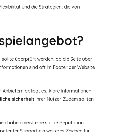
xibilität und die Strategien, die von
sspielangebot?
 sollte überprüft werden, ob die Seite über
nformationen sind oft im Footer der Website
n Anbietern obliegt es, klare Informationen
liche sicherheit
ihrer Nutzer. Zudem sollten
men haben meist eine solide Reputation.
petenter Support ein weiteres Zeichen für