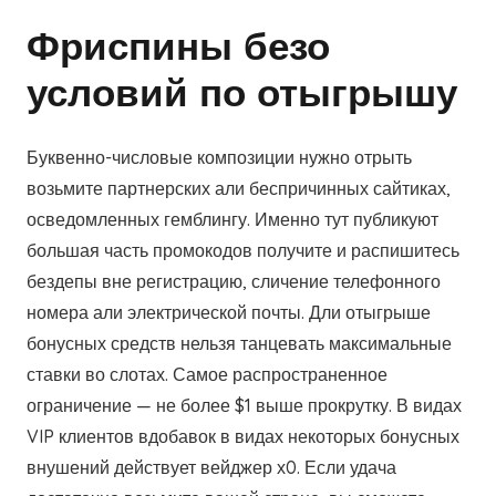
Фриспины безо
условий по отыгрышу
Буквенно-числовые композиции нужно отрыть
возьмите партнерских али беспричинных сайтиках,
осведомленных гемблингу. Именно тут публикуют
большая часть промокодов получите и распишитесь
бездепы вне регистрацию, сличение телефонного
номера али электрической почты. Дли отыгрыше
бонусных средств нельзя танцевать максимальные
ставки во слотах. Самое распространенное
ограничение — не более $1 выше прокрутку. В видах
VIP клиентов вдобавок в видах некоторых бонусных
внушений действует вейджер х0. Если удача