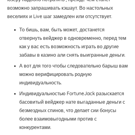
возможно запрашивать кэшаут. Во настольных
веселиях и Live шаг замедлен или отсутствует.
То бишь, вам, быть может, достанется
отвернуть вейджер в одновременно, перед тем
как у вас есть возможность играть во другие
забавы в казино али снять выигранные деньги.
А вот для того чтобы следовательно барыш вам
можно верифицировать родную
индивидуальность.
Индивидуальностью FortuneJack разыскается
басовитый вейджер нате выгаданные деньги с
безмездных спинов, что делает сии бонусы
более взаимовыгодными против с
конкурентами.