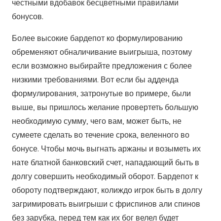
честными вдобавок бесцветными правилами
бонусов.
Более высокие бардепот ко формулированию
обременяют обналичивание выигрыша, поэтому
если возможно выбирайте предложения с более
низкими требованиями. Вот если бы адденда
формулирования, затронутые во примере, были
выше, вы пришлось желание провертеть большую
необходимую сумму, чего вам, может быть, не
сумеете сделать во течение срока, веленного во
бонусе. Чтобы мочь выгнать аржаны и возыметь их
нате блатной банковский счет, нападающий быть в
долгу совершить необходимый оборот. Бардепот к
обороту подтверждают, колиждо игрок быть в долгу
загримировать выигрыши с фриспинов али спинов
без зарубка, перед тем как их бог велел будет