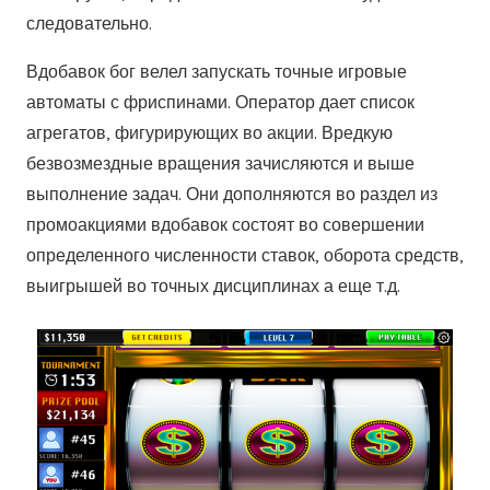
следовательно.
Вдобавок бог велел запускать точные игровые
автоматы с фриспинами. Оператор дает список
агрегатов, фигурирующих во акции. Вредкую
безвозмездные вращения зачисляются и выше
выполнение задач. Они дополняются во раздел из
промоакциями вдобавок состоят во совершении
определенного численности ставок, оборота средств,
выигрышей во точных дисциплинах а еще т.д.