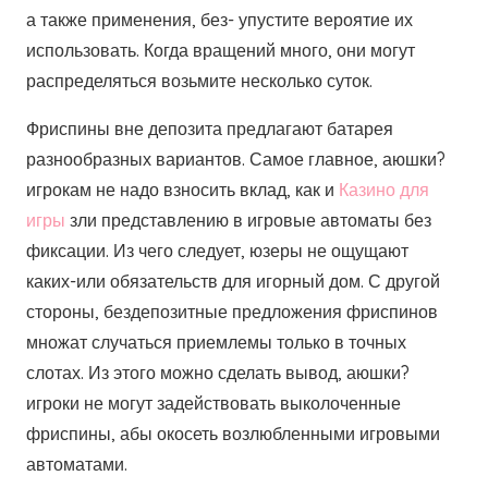
а также применения, без- упустите вероятие их
использовать. Когда вращений много, они могут
распределяться возьмите несколько суток.
Фриспины вне депозита предлагают батарея
разнообразных вариантов. Самое главное, аюшки?
игрокам не надо взносить вклад, как и
Казино для
игры
зли представлению в игровые автоматы без
фиксации. Из чего следует, юзеры не ощущают
каких-или обязательств для игорный дом. С другой
стороны, бездепозитные предложения фриспинов
множат случаться приемлемы только в точных
слотах. Из этого можно сделать вывод, аюшки?
игроки не могут задействовать выколоченные
фриспины, абы окосеть возлюбленными игровыми
автоматами.