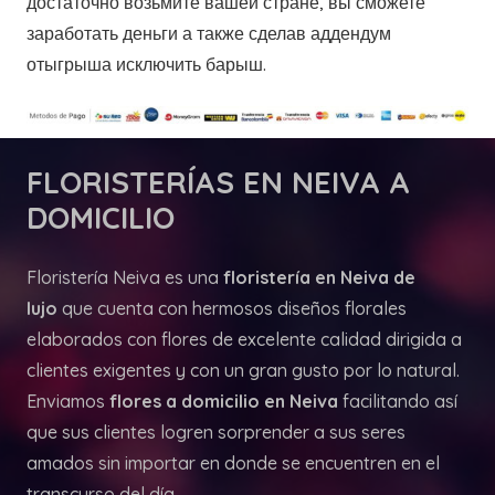
достаточно возьмите вашей стране, вы сможете
заработать деньги а также сделав аддендум
отыгрыша исключить барыш.
FLORISTERÍAS
EN NEIVA A
DOMICILIO
Floristería Neiva es una
floristería en Neiva de
lujo
que cuenta con hermosos diseños florales
elaborados con flores de excelente calidad dirigida a
clientes exigentes y con un gran gusto por lo natural.
Enviamos
flores a domicilio en Neiva
facilitando así
que sus clientes logren sorprender a sus seres
amados sin importar en donde se encuentren en el
transcurso del día.