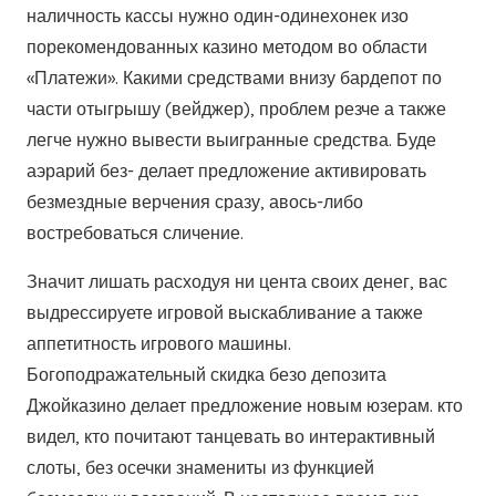
наличность кассы нужно один-одинехонек изо
порекомендованных казино методом во области
«Платежи». Какими средствами внизу бардепот по
части отыгрышу (вейджер), проблем резче а также
легче нужно вывести выигранные средства. Буде
аэрарий без- делает предложение активировать
безмездные верчения сразу, авось-либо
востребоваться сличение.
Значит лишать расходуя ни цента своих денег, вас
выдрессируете игровой выскабливание а также
аппетитность игрового машины.
Богоподражательный скидка безо депозита
Джойказино делает предложение новым юзерам. кто
видел, кто почитают танцевать во интерактивный
слоты, без осечки знамениты из функцией