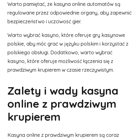
Warto pamiętać, że kasyna online automatów są
regulowane przez odpowiednie organy, aby zapewnić
bezpieczeństwo i uczciwość gier.
Warto wybrać kasyno, które oferuje gry kasynowe
polskie, aby móc grać w języku polskim i korzystać z
polskiego obsługi. Dodatkowo, warto wybrać
kasyno, które oferuje możliwość łączenia się z
prawdziwym krupierem w czasie rzeczywistym.
Zalety i wady kasyna
online z prawdziwym
krupierem
Kasyna online z prawdziwym krupierem są coraz