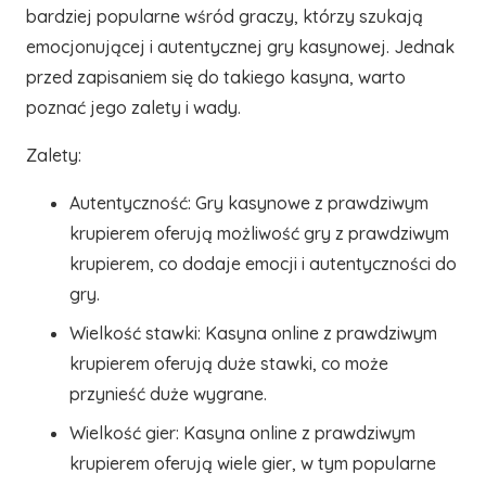
bardziej popularne wśród graczy, którzy szukają
emocjonującej i autentycznej gry kasynowej. Jednak
przed zapisaniem się do takiego kasyna, warto
poznać jego zalety i wady.
Zalety:
Autentyczność: Gry kasynowe z prawdziwym
krupierem oferują możliwość gry z prawdziwym
krupierem, co dodaje emocji i autentyczności do
gry.
Wielkość stawki: Kasyna online z prawdziwym
krupierem oferują duże stawki, co może
przynieść duże wygrane.
Wielkość gier: Kasyna online z prawdziwym
krupierem oferują wiele gier, w tym popularne