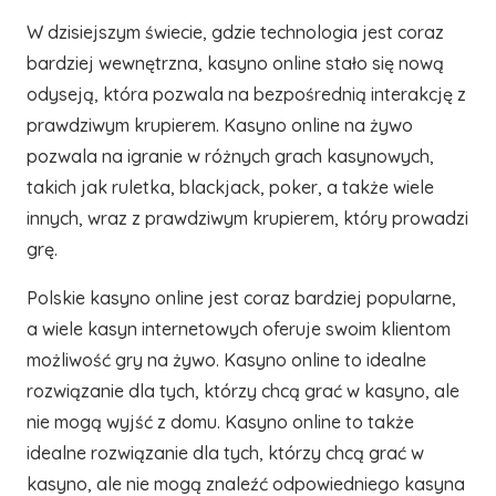
W dzisiejszym świecie, gdzie technologia jest coraz
bardziej wewnętrzna, kasyno online stało się nową
odyseją, która pozwala na bezpośrednią interakcję z
prawdziwym krupierem. Kasyno online na żywo
pozwala na igranie w różnych grach kasynowych,
takich jak ruletka, blackjack, poker, a także wiele
innych, wraz z prawdziwym krupierem, który prowadzi
grę.
Polskie kasyno online jest coraz bardziej popularne,
a wiele kasyn internetowych oferuje swoim klientom
możliwość gry na żywo. Kasyno online to idealne
rozwiązanie dla tych, którzy chcą grać w kasyno, ale
nie mogą wyjść z domu. Kasyno online to także
idealne rozwiązanie dla tych, którzy chcą grać w
kasyno, ale nie mogą znaleźć odpowiedniego kasyna