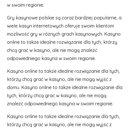
w swoim regionie.
Gry kasynowe polskie są coraz bardziej popularne, a
wiele kasyn internetowych oferuje swoim klientom
możliwość gry w różnych grach kasynowych. Kasyno
online to także idealne rozwiązanie dla tych, którzy
chcą grać w kasyno, ale nie mogą znaleźć
odpowiedniego kasyna w swoim regionie.
Kasyno online to także idealne rozwiązanie dla tych,
którzy chcą grać w kasyno, ale nie mogą wyjść z
domu. Kasyno online to także idealne rozwiązanie dla
tych, którzy chcą grać w kasyno, ale nie mogą
znaleźć odpowiedniego kasyna w swoim regionie.
Kasyno online to także idealne rozwiązanie dla tych,
którzy chcą grać w kasyno, ale nie mogą wyjść z