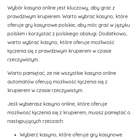
Wybór kasyna online jest kluczowy, aby grać z
prawdziwym krupierem. Warto wybrać kasyno, które
oferuje gry kasynowe polskie, aby móc grać w języku
polskim i korzystać z polskiego obsługi. Dodatkowo,
warto wybrać kasyno, które oferuje możliwość
łączenia się z prawdziwym krupierem w czasie
rzeczywistym.
Warto pamiętać, że nie wszystkie kasyna online
automatów oferują możliwość łączenia się z
krupierem w czasie rzeczywistym.
Jeśli wybierasz kasyno online, które oferuje
możliwość łączenia się z krupierem, musisz pamiętać o
następujących rzeczach:
Wybierz kasyno, które oferuje gry kasynowe