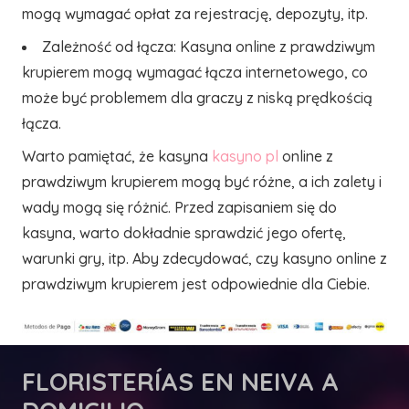
mogą wymagać opłat za rejestrację, depozyty, itp.
Zależność od łącza: Kasyna online z prawdziwym
krupierem mogą wymagać łącza internetowego, co
może być problemem dla graczy z niską prędkością
łącza.
Warto pamiętać, że kasyna
kasyno pl
online z
prawdziwym krupierem mogą być różne, a ich zalety i
wady mogą się różnić. Przed zapisaniem się do
kasyna, warto dokładnie sprawdzić jego ofertę,
warunki gry, itp. Aby zdecydować, czy kasyno online z
prawdziwym krupierem jest odpowiednie dla Ciebie.
FLORISTERÍAS
EN NEIVA A