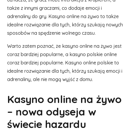
także z innymi graczami, co dodaje emocji i
adrenaliny do gry. Kasyno online na żywo to także
idealne rozwiązanie dla tych, którzy szukają nowych
sposobów na spędzenie wolnego czasu.
Warto zatem poznać, że kasyno online na żywo jest
coraz bardziej popularne, a kasyno polskie online
coraz bardziej popularne. Kasyno online polskie to
idealne rozwiązanie dla tych, którzy szukają emocji i
adrenaliny, ale nie mogą wyjść z domu.
Kasyno online na żywo
– nowa odyseja w
świecie hazardu