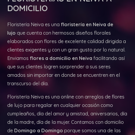
DOMICILIO
Floristería Neiva es una
floristería en Neiva de
lujo
que cuenta con hermosos diseños florales
elaborados con flores de excelente calidad dirigida a
clientes exigentes y con un gran gusto por lo natural.
Enviamos
flores a domicilio en Neiva
facilitando así
que sus clientes logren sorprender a sus seres
amados sin importar en donde se encuentren en el
transcurso del día.
Floristería Neiva es una online con arreglos de flores
de lujo para regalar en cualquier ocasión como
cumpleaños, día del amor y amistad, aniversarios, día
de la madre, día de la mujer. Contamos con domicilio
de
Domingo a Domingo
porque somos una de las