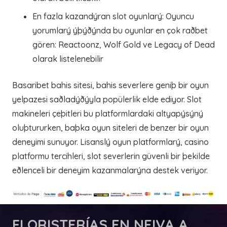
En fazla kazandýran slot oyunlarý: Oyuncu
yorumlarý ýþýðýnda bu oyunlar en çok raðbet
gören: Reactoonz, Wolf Gold ve Legacy of Dead
olarak listelenebilir
Basaribet bahis sitesi, bahis severlere geniþ bir oyun
yelpazesi saðladýðýyla popülerlik elde ediyor. Slot
makineleri çeþitleri bu platformlardaki altyapýsýný
oluþtururken, baþka oyun siteleri de benzer bir oyun
deneyimi sunuyor. Lisanslý oyun platformlarý, casino
platformu tercihleri, slot severlerin güvenli bir þekilde
eðlenceli bir deneyim kazanmalarýna destek veriyor.
FLORISTERÍAS
EN NEIVA A