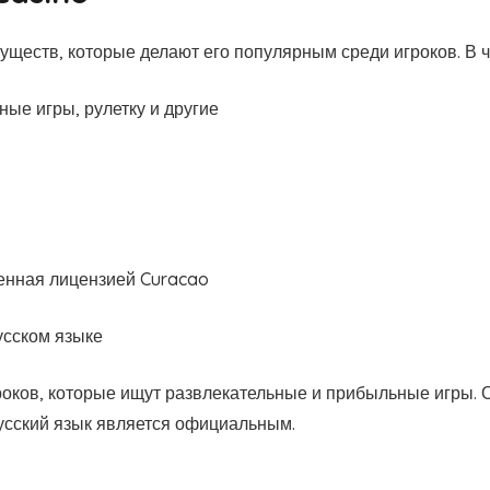
уществ, которые делают его популярным среди игроков. В ч
ные игры, рулетку и другие
денная лицензией Curacao
усском языке
гроков, которые ищут развлекательные и прибыльные игры. 
 русский язык является официальным.