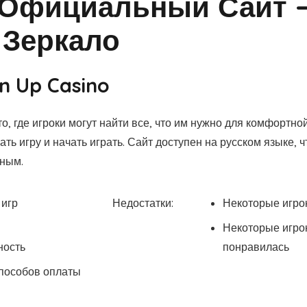
 Официальный Сайт –
 Зеркало
 Up Casino
о, где игроки могут найти все, что им нужно для комфортно
ть игру и начать играть. Сайт доступен на русском языке, ч
ьным.
игр
Недостатки:
Некоторые игрок
Некоторые игрок
ность
понравилась
пособов оплаты