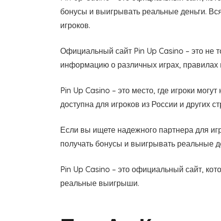
бонусы и выигрывать реальные деньги. Вся
игроков.
Официальный сайт Pin Up Casino – это не то
информацию о различных играх, правилах и 
Pin Up Casino – это место, где игроки мог
доступна для игроков из России и других ст
Если вы ищете надежного партнера для игры
получать бонусы и выигрывать реальные д
Pin Up Casino – это официальный сайт, кот
реальные выигрыши.