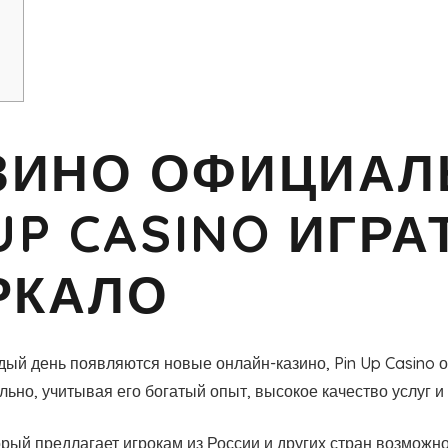
АЗИНО ОФИЦИА
 UP CASINO ИГР
ЕРКАЛО
дый день появляются новые онлайн-казино, Pin Up Casino 
ьно, учитывая его богатый опыт, высокое качество услуг и
орый предлагает игрокам из России и других стран возможно