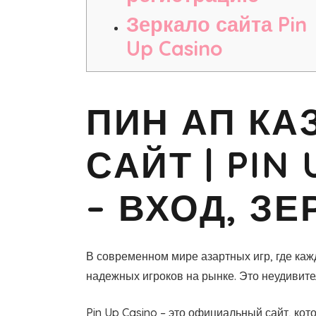
Зеркало сайта Pin
Up Casino
ПИН АП К
САЙТ | PIN
– ВХОД, З
В современном мире азартных игр, где каж
надежных игроков на рынке. Это неудивител
Pin Up Casino – это официальный сайт, кот