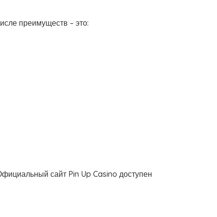
исле преимуществ – это:
Официальный сайт Pin Up Casino доступен