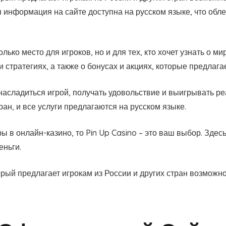
 информация на сайте доступна на русском языке, что обле
лько место для игроков, но и для тех, кто хочет узнать о м
стратегиях, а также о бонусах и акциях, которые предлагае
ут насладиться игрой, получать удовольствие и выигрывать 
ран, и все услуги предлагаются на русском языке.
 в онлайн-казино, то Pin Up Casino – это ваш выбор. Здес
еньги.
орый предлагает игрокам из России и других стран возможно