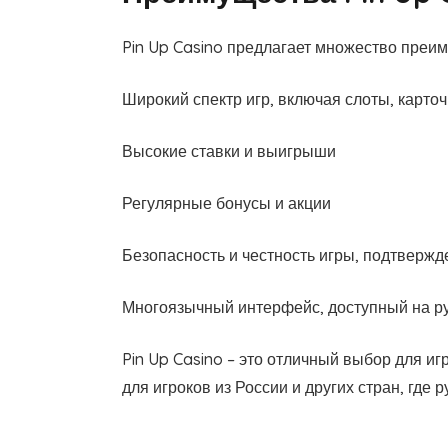
Pin Up Casino предлагает множество преим
Широкий спектр игр, включая слоты, карточ
Высокие ставки и выигрыши
Регулярные бонусы и акции
Безопасность и честность игры, подтверж
Многоязычный интерфейс, доступный на р
Pin Up Casino – это отличный выбор для и
для игроков из России и других стран, где