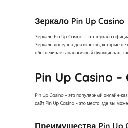
Зеркало Pin Up Casino
Зеркало Pin Up Casino – это зеркало офици
Зеркало доступно для игроков, которые не 
обеспечивает аналогичный функционал, как
Pin Up Casino 
Pin Up Casino – это популярный онлайн-ка
сайт Pin Up Casino – это место, где вы мо
Преимущества Pin Up 