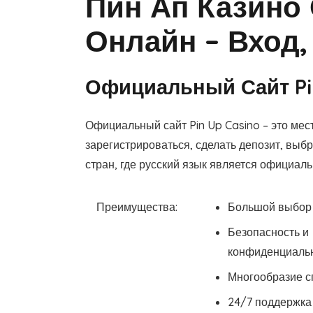
Пин Ап Казино
Онлайн – Вход,
Официальный Сайт Pin
Официальный сайт Pin Up Casino – это мест
зарегистрироваться, сделать депозит, выбра
стран, где русский язык является официал
Преимущества:
Большой выбор 
Безопасность и
конфиденциаль
Многообразие с
24/7 поддержка