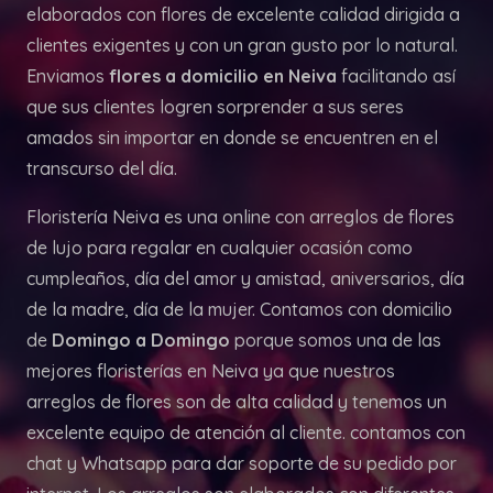
elaborados con flores de excelente calidad dirigida a
clientes exigentes y con un gran gusto por lo natural.
Enviamos
flores a domicilio en Neiva
facilitando así
que sus clientes logren sorprender a sus seres
amados sin importar en donde se encuentren en el
transcurso del día.
Floristería Neiva es una online con arreglos de flores
de lujo para regalar en cualquier ocasión como
cumpleaños, día del amor y amistad, aniversarios, día
de la madre, día de la mujer. Contamos con domicilio
de
Domingo a Domingo
porque somos una de las
mejores floristerías en Neiva ya que nuestros
arreglos de flores son de alta calidad y tenemos un
excelente equipo de atención al cliente. contamos con
chat y Whatsapp para dar soporte de su pedido por