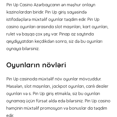
Pin Up Casino Azərbaycanın ən məşhur onlayn
kazinolardan biridir. Pin Up giriş sayəsində
istifadəçilərə müxtəlif oyunlar təqdim edir. Pin Up
casino oyunları arasında slot maşınları, kart oyunları,
rulet və başqa çox şey var. Pinap az saytında
qeydiyyatdan keçdikdən sonra, siz də bu oyunları
oynaya bilərsiniz.
Oyunların növləri
Pin Up casinoda müxtəlif növ oyunlar mövcuddur.
Məsələn, slot maşınları, jackpot oyunları, canlı dealer
oyunları və s. Pin Up giriş etməklə, siz bu oyunları
oynamaq üçün fürsət əldə edə bilərsiniz. Pin Up casino
həmçinin müxtəlif promosyon və bonuslar da təqdim
edir.