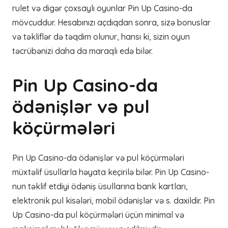
rulet və digər çoxsaylı oyunlar Pin Up Casino-da
mövcuddur. Hesabınızı açdıqdan sonra, sizə bonuslar
və təkliflər də təqdim olunur, hansı ki, sizin oyun
təcrübənizi daha da maraqlı edə bilər.
Pin Up Casino-da
ödənişlər və pul
köçürmələri
Pin Up Casino-da ödənişlər və pul köçürmələri
müxtəlif üsullarla həyata keçirilə bilər. Pin Up Casino-
nun təklif etdiyi ödəniş üsullarına bank kartları,
elektronik pul kisələri, mobil ödənişlər və s. daxildir. Pin
Up Casino-da pul köçürmələri üçün minimal və