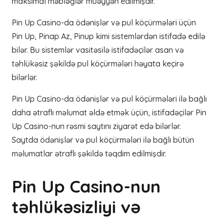
maksimal məbləğlər müəyyən edilmişdir.
Pin Up Casino-da ödənişlər və pul köçürmələri üçün
Pin Up, Pinap Az, Pinup kimi sistemlərdən istifadə edilə
bilər. Bu sistemlər vasitəsilə istifadəçilər asan və
təhlükəsiz şəkildə pul köçürmələri həyata keçirə
bilərlər.
Pin Up Casino-da ödənişlər və pul köçürmələri ilə bağlı
daha ətraflı məlumat əldə etmək üçün, istifadəçilər Pin
Up Casino-nun rəsmi saytını ziyarət edə bilərlər.
Saytda ödənişlər və pul köçürmələri ilə bağlı bütün
məlumatlar ətraflı şəkildə təqdim edilmişdir.
Pin Up Casino-nun
təhlükəsizliyi və