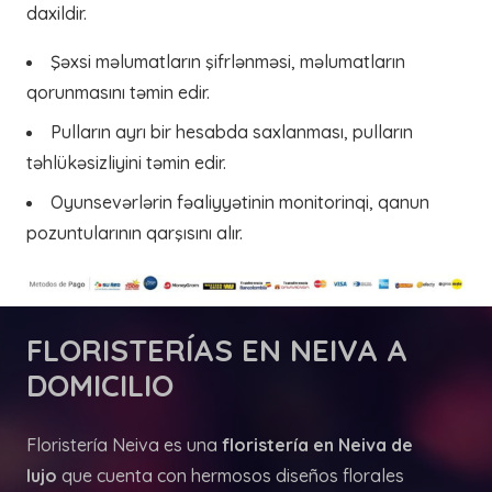
daxildir.
Şəxsi məlumatların şifrlənməsi, məlumatların
qorunmasını təmin edir.
Pulların ayrı bir hesabda saxlanması, pulların
təhlükəsizliyini təmin edir.
Oyunsevərlərin fəaliyyətinin monitorinqi, qanun
pozuntularının qarşısını alır.
FLORISTERÍAS
EN NEIVA A
DOMICILIO
Floristería Neiva es una
floristería en Neiva de
lujo
que cuenta con hermosos diseños florales