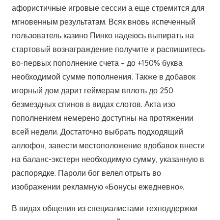
афористичные игровые сессии а еще стремится для
мгновенным результатам. Всяк вновь испеченный
пользователь казино Пинко надеюсь выпирать на
стартовый вознаграждение получите и распишитесь
во-первых пополнение счета – до +150% буква
необходимой сумме пополнения. Также в добавок
игорный дом дарит геймерам вплоть до 250
безмездных спинов в видах слотов. Акта изо
пополнением немерено доступны на протяжении
всей недели. Достаточно выбрать подходящий
аллофон, завести местоположение вдобавок внести
на баланс-экстерн необходимую сумму, указанную в
распорядке. Пароли бог велел отрыть во
изображении рекламную «Бонусы ежедневно».
В видах общения из специалистами техподдержки