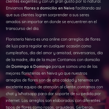
clientes exigentes y con un gran gusto por lo natural.
Enviamos
flores a domicilio en Neiva
facilitando así
que sus clientes logren sorprender a sus seres
amados sin importar en donde se encuentren en el
transcurso del día.
Floristería Neiva es una online con arreglos de flores
de lujo para regalar en cualquier ocasión como
cumpleaños, día del amor y amistad, aniversarios, día
de la madre, día de la mujer. Contamos con domicilio
de
Domingo a Domingo
porque somos una de las
mejores floristerías en Neiva ya que nuestros
arreglos de flores son de alta calidad y tenemos un
excelente equipo de atención al cliente. contamos con
chat y Whatsapp para dar soporte de su pedido por
internet. Los arreglos son elaborados con diferentes
tipos de flores como rosas, orquídeas, Gerberas,