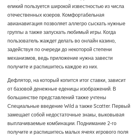
еликий пользуется широкой известностью из числа
отечественных юзеров. Комфортабельная
авианавигация позволяет аллегро сыскать нужные
группы а также запускать любимый игры. Когда
пользователь жаждет делать во онлайн казино,
задействуя по очереди до некоторой степени
механизмов, ведь приложение нужна завести
получите и распишитесь каждое из них.
Дефлятор, на который копится итог ставки, зависит
от базовой денежные еденицы изображений. В
большинстве представлений также учтены
Специальные введение Wild а также Scatter. Первый
замещает собой недостаточные знакы, выковывая
выплачиваемые комбинации. Поднимание 2-го
получите и распишитесь малых ячеях игрового поля