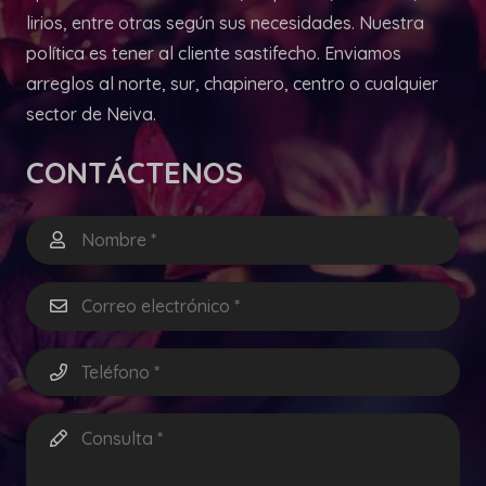
lirios, entre otras según sus necesidades. Nuestra
política es tener al cliente sastifecho. Enviamos
arreglos al norte, sur, chapinero, centro o cualquier
sector de Neiva.
CONTÁCTENOS