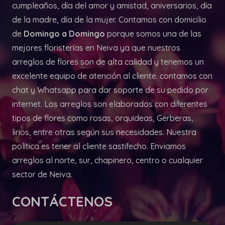
cumpleaños, día del amor y amistad, aniversarios, día
de la madre, día de la mujer. Contamos con domicilio
de
Domingo a Domingo
porque somos una de las
mejores floristerías en Neiva ya que nuestros
arreglos de flores son de alta calidad y tenemos un
excelente equipo de atención al cliente. contamos con
chat y Whatsapp para dar soporte de su pedido por
internet. Los arreglos son elaborados con diferentes
tipos de flores como rosas, orquídeas, Gerberas,
lirios, entre otras según sus necesidades. Nuestra
política es tener al cliente sastifecho. Enviamos
arreglos al norte, sur, chapinero, centro o cualquier
sector de Neiva.
CONTÁCTENOS