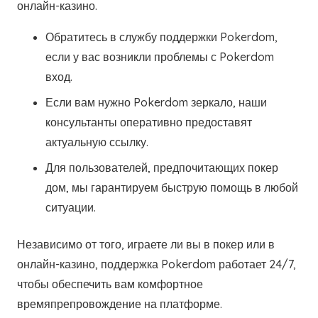
онлайн-казино.
Обратитесь в службу поддержки Pokerdom,
если у вас возникли проблемы с Pokerdom
вход.
Если вам нужно Pokerdom зеркало, наши
консультанты оперативно предоставят
актуальную ссылку.
Для пользователей, предпочитающих покер
дом, мы гарантируем быструю помощь в любой
ситуации.
Независимо от того, играете ли вы в покер или в
онлайн-казино, поддержка Pokerdom работает 24/7,
чтобы обеспечить вам комфортное
времяпрепровождение на платформе.