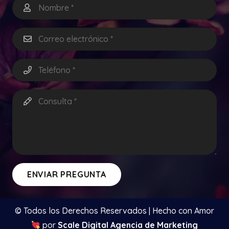
ENVIAR PREGUNTA
© Todos los Derechos Reservados | Hecho con Amor
por
Scale Digital Agencia de Marketing