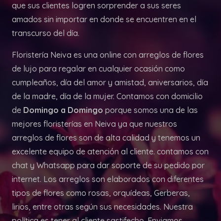
que sus clientes logren sorprender a sus seres
amados sin importar en donde se encuentren en el
transcurso del día.
Floristería Neiva es una online con arreglos de flores
de lujo para regalar en cualquier ocasión como
cumpleaños, día del amor y amistad, aniversarios, día
de la madre, día de la mujer. Contamos con domicilio
de
Domingo a Domingo
porque somos una de las
mejores floristerías en Neiva ya que nuestros
arreglos de flores son de alta calidad y tenemos un
excelente equipo de atención al cliente. contamos con
chat y Whatsapp para dar soporte de su pedido por
internet. Los arreglos son elaborados con diferentes
tipos de flores como rosas, orquídeas, Gerberas,
lirios, entre otras según sus necesidades. Nuestra
política es tener al cliente sastifecho. Enviamos