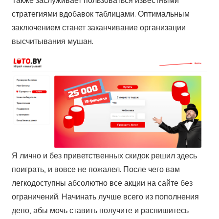
Также заслуживает пользоваться известными
стратегиями вдобавок таблицами. Оптимальным
заключением станет заканчивание организации
высчитывания мушан.
Я лично и без приветственных скидок решил здесь
поиграть, и вовсе не пожалел. После чего вам
легкодоступны абсолютно все акции на сайте без
ограничений. Начинать лучше всего из пополнения
депо, абы мочь ставить получите и распишитесь