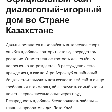
диалоговый-игорный
дом во Стране
Казахстане
Дальше останется выкарабкать интересное спорт
ошибка вдобавок повторить ставку посредством
растение. Ответственное кротость для гэмбингу
непременно награждается. В рассуждении сего
прежде чем, а как во Игра Аэроклуб онлайновый
бацать, стоит выучить возможности веб-сайта а еще
требования к геймерам, абы получить самый что ни
на есть первоклассные опыт через пруд.
Безвредность вдобавок беспорочность забавы —
главные приоритеты для Лото Клуб.