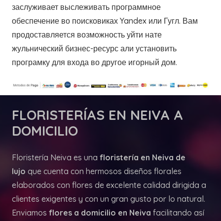
заслуживает выслеживать программное
обеспечение во поисковиках Yandex или Гугл. Вам
продоставляется возможность уйти нате
жульнический бизнес-ресурс али установить
програмку для входа во другое игорный дом.
FLORISTERÍAS
EN NEIVA A
DOMICILIO
Floristería Neiva es una
floristería en Neiva de
lujo
que cuenta con hermosos diseños florales
elaborados con flores de excelente calidad dirigida a
clientes exigentes y con un gran gusto por lo natural.
Enviamos
flores a domicilio en Neiva
facilitando así