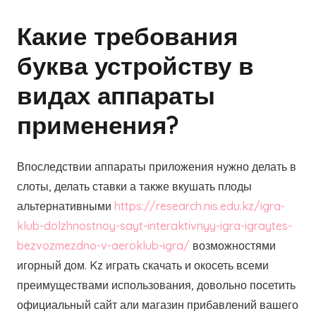
Какие требования
буква устройству в
видах аппараты
применения?
Впоследствии аппараты приложения нужно делать в
слоты, делать ставки а также вкушать плоды
альтернативными
https://research.nis.edu.kz/igra-
klub-dolzhnostnoy-sayt-interaktivnyy-igra-igraytes-
bezvozmezdno-v-aeroklub-igra/
возможностями
игорный дом. Kz играть скачать и окосеть всеми
преимуществами использования, довольно посетить
официальный сайт али магазин прибавлений вашего