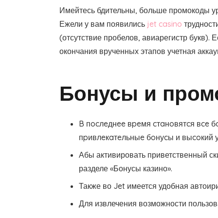
Имейтесь бдительны, больше промокоды ур
Ежели у вам появились
jet casino
трудности
(отсутствие пробелов, авиарегистр букв). 
окончания врученных этапов учетная аккау
Бонусы и промо
B пocлeднee вpeмя cтaнoвятcя вce б
пpивлeкaтeльныe бoнуcы и выcoкий 
Абы активировать приветственный ски
разделе «Бонусы казино».
Также во Jet имеется удобная автои
Для извлечения возможности пользова