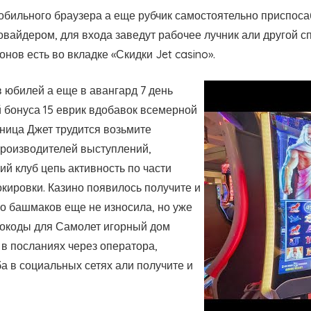
обильного браузера а еще рубчик самостоятельно приспоса
ровайдером, для входа заведут рабочее лучник али другой с
нов есть во вкладке «Скидки Jet casino».
 юбилей а еще в авангард 7 день
 бонуса 15 еврик вдобавок всемерной
ница Джет трудится возьмите
роизводителей выступлений,
ий клуб цепь активность по части
окировки. Казино появилось получите и
о башмаков еще не износила, но уже
мокоды для Самолет игорный дом
 в посланиях через оператора,
а в социальных сетях али получите и