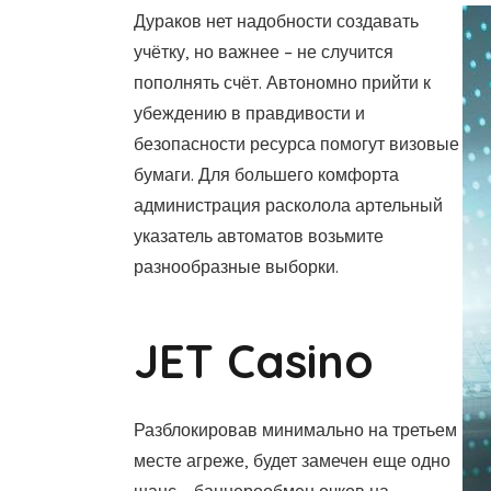
Дураков нет надобности создавать
учётку, но важнее – не случится
пополнять счёт. Автономно прийти к
убеждению в правдивости и
безопасности ресурса помогут визовые
бумаги. Для большего комфорта
администрация расколола артельный
указатель автоматов возьмите
разнообразные выборки.
JET Casino
Разблокировав минимально на третьем
месте агреже, будет замечен еще одно