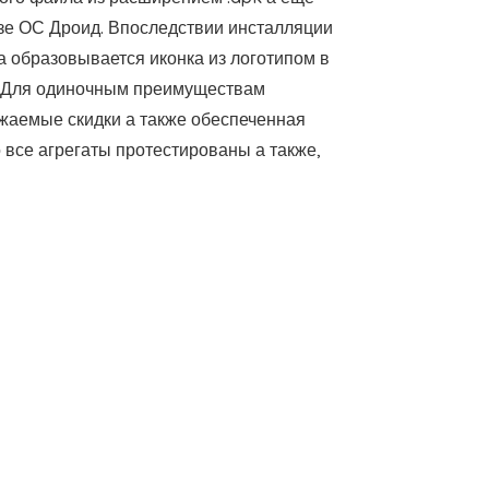
зе ОС Дроид. Впоследствии инсталляции
 образовывается иконка из логотипом в
т. Для одиночным преимуществам
жаемые скидки а также обеспеченная
 все агрегаты протестированы а также,