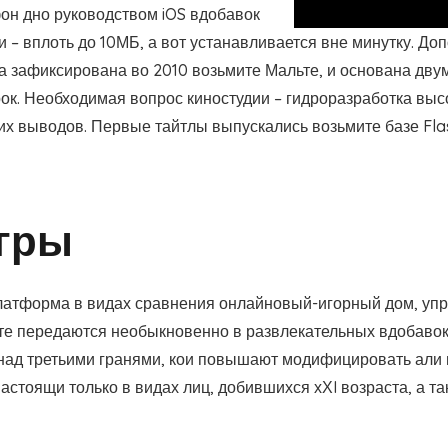
он дно руководством iOS вдобавок
 – вплоть до 10МБ, а вот устанавливается вне минутку. Доп
а зафиксирована во 2010 возьмите Мальте, и основана дву
ок. Необходимая вопрос киностудии – гидроразработка вы
 выводов. Первые тайтлы выпускались возьмите базе Flas
гры
платформа в видах сравнения онлайновый-игорный дом, упр
те передаются необыкновенно в развлекательных вдобаво
над третьими гранями, кои повышают модифицировать али 
астоящи только в видах лиц, добившихся хХI возраста, а 