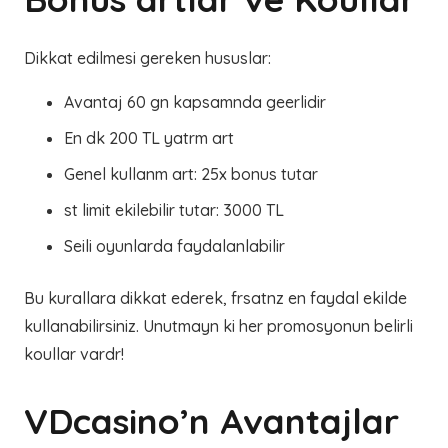
Dikkat edilmesi gereken hususlar:
Avantaj 60 gn kapsamnda geerlidir
En dk 200 TL yatrm art
Genel kullanm art: 25x bonus tutar
st limit ekilebilir tutar: 3000 TL
Seili oyunlarda faydalanlabilir
Bu kurallara dikkat ederek, frsatnz en faydal ekilde
kullanabilirsiniz. Unutmayn ki her promosyonun belirli
koullar vardr!
VDcasino’n Avantajlar