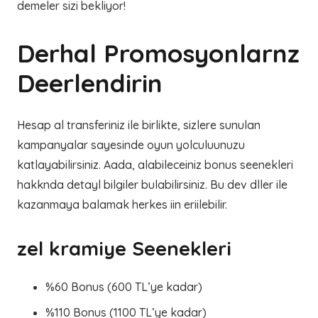
demeler sizi bekliyor!
Derhal Promosyonlarnz
Deerlendirin
Hesap al transferiniz ile birlikte, sizlere sunulan
kampanyalar sayesinde oyun yolculuunuzu
katlayabilirsiniz. Aada, alabileceiniz bonus seenekleri
hakknda detayl bilgiler bulabilirsiniz. Bu dev dller ile
kazanmaya balamak herkes iin eriilebilir.
zel kramiye Seenekleri
%60 Bonus (600 TL’ye kadar)
%110 Bonus (1100 TL’ye kadar)