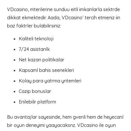
VDcasino, mterilerine sunduu eitli imkanlarla sektrde
dikkat ekmektedir. Aada, VDcasino’ tercih etmeniz iin
baz faktrler bulabilirsiniz:
Kaliteli teknoloji
7/24 asistanlk
Net kazan politikalar
Kapsaml bahis seenekleri
Kolay para yatrma yntemleri
Cazip bonuslar
Eriilebilir platform
Bu avantajlar sayesinde, hem gvenli hem de heyecanl
bir oyun deneyimi yaayacaksnz. VDcasino ile oyun