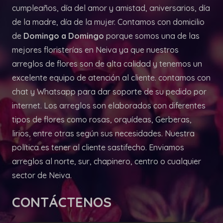
cumpleaños, día del amor y amistad, aniversarios, día
de la madre, día de la mujer. Contamos con domicilio
de
Domingo a Domingo
porque somos una de las
mejores floristerías en Neiva ya que nuestros
arreglos de flores son de alta calidad y tenemos un
excelente equipo de atención al cliente. contamos con
chat y Whatsapp para dar soporte de su pedido por
internet. Los arreglos son elaborados con diferentes
tipos de flores como rosas, orquídeas, Gerberas,
lirios, entre otras según sus necesidades. Nuestra
política es tener al cliente sastifecho. Enviamos
arreglos al norte, sur, chapinero, centro o cualquier
sector de Neiva.
CONTÁCTENOS