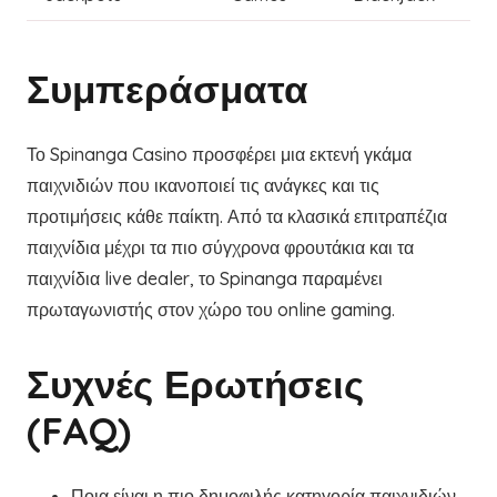
Συμπεράσματα
Το Spinanga Casino προσφέρει μια εκτενή γκάμα
παιχνιδιών που ικανοποιεί τις ανάγκες και τις
προτιμήσεις κάθε παίκτη. Από τα κλασικά επιτραπέζια
παιχνίδια μέχρι τα πιο σύγχρονα φρουτάκια και τα
παιχνίδια live dealer, το Spinanga παραμένει
πρωταγωνιστής στον χώρο του online gaming.
Συχνές Ερωτήσεις
(FAQ)
Ποια είναι η πιο δημοφιλής κατηγορία παιχνιδιών