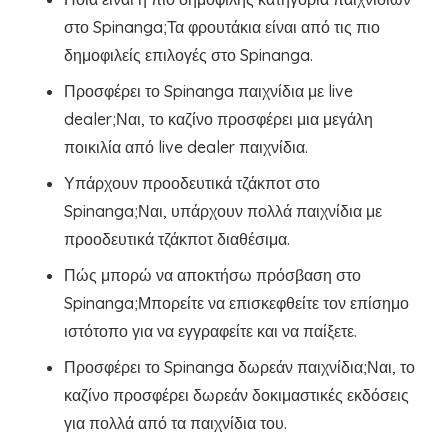
στο Spinanga;Τα φρουτάκια είναι από τις πιο
δημοφιλείς επιλογές στο Spinanga.
Προσφέρει το Spinanga παιχνίδια με live
dealer;Ναι, το καζίνο προσφέρει μια μεγάλη
ποικιλία από live dealer παιχνίδια.
Υπάρχουν προοδευτικά τζάκποτ στο
Spinanga;Ναι, υπάρχουν πολλά παιχνίδια με
προοδευτικά τζάκποτ διαθέσιμα.
Πώς μπορώ να αποκτήσω πρόσβαση στο
Spinanga;Μπορείτε να επισκεφθείτε τον επίσημο
ιστότοπο για να εγγραφείτε και να παίξετε.
Προσφέρει το Spinanga δωρεάν παιχνίδια;Ναι, το
καζίνο προσφέρει δωρεάν δοκιμαστικές εκδόσεις
για πολλά από τα παιχνίδια του.