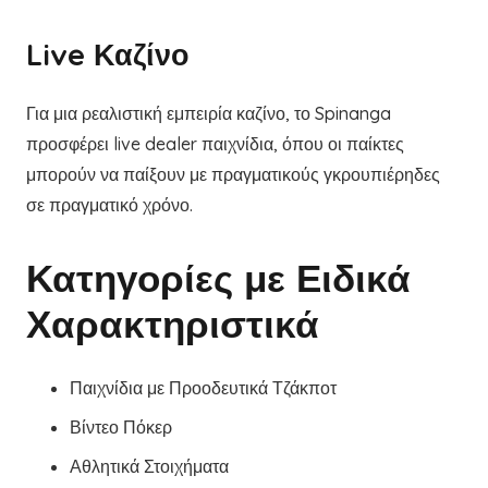
Live Καζίνο
Για μια ρεαλιστική εμπειρία καζίνο, το Spinanga
προσφέρει live dealer παιχνίδια, όπου οι παίκτες
μπορούν να παίξουν με πραγματικούς γκρουπιέρηδες
σε πραγματικό χρόνο.
Κατηγορίες με Ειδικά
Χαρακτηριστικά
Παιχνίδια με Προοδευτικά Τζάκποτ
Βίντεο Πόκερ
Αθλητικά Στοιχήματα