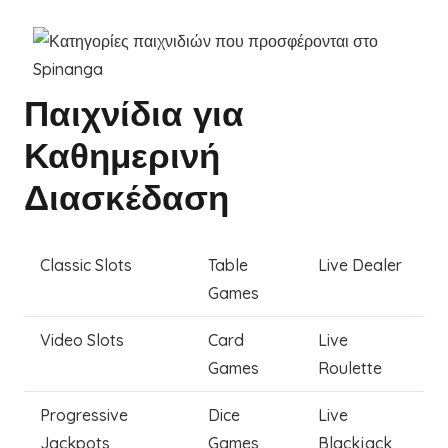
Παιχνίδια για
Καθημερινή
Διασκέδαση
Classic Slots
Table
Live Dealer
Games
Video Slots
Card
Live
Games
Roulette
Progressive
Dice
Live
Jackpots
Games
Blackjack