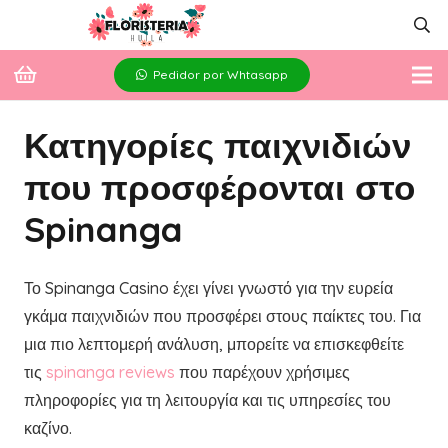
Pedidor por Whtasapp
Κατηγορίες παιχνιδιών
που προσφέρονται στο
Spinanga
Το Spinanga Casino έχει γίνει γνωστό για την ευρεία
γκάμα παιχνιδιών που προσφέρει στους παίκτες του. Για
μια πιο λεπτομερή ανάλυση, μπορείτε να επισκεφθείτε
τις
spinanga reviews
που παρέχουν χρήσιμες
πληροφορίες για τη λειτουργία και τις υπηρεσίες του
καζίνο.