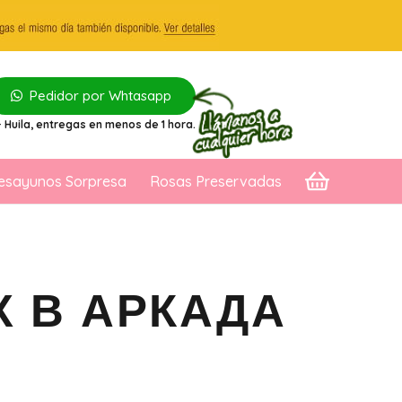
Pedidor por Whtasapp
 Huila
, entregas en menos de 1 hora.
esayunos Sorpresa
Rosas Preservadas
Х В АРКАДА