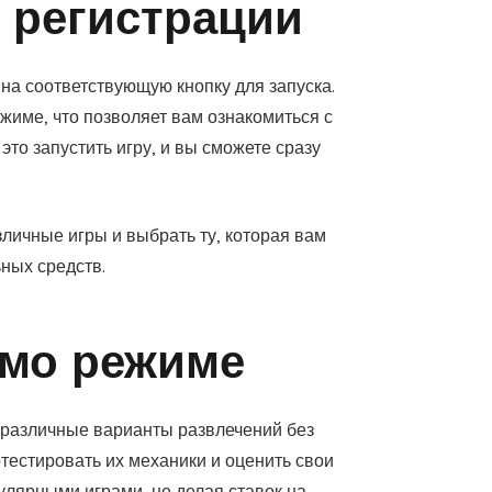
з регистрации
 на соответствующую кнопку для запуска.
име, что позволяет вам ознакомиться с
то запустить игру, и вы сможете сразу
личные игры и выбрать ту, которая вам
ных средств.
емо режиме
 различные варианты развлечений без
отестировать их механики и оценить свои
улярными играми, не делая ставок на