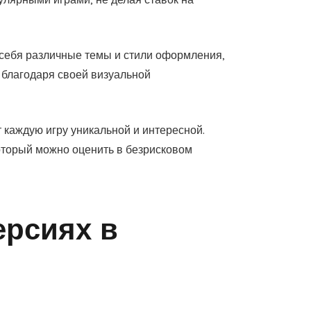
себя различные темы и стили оформления,
 благодаря своей визуальной
 каждую игру уникальной и интересной.
оторый можно оценить в безрисковом
ерсиях в