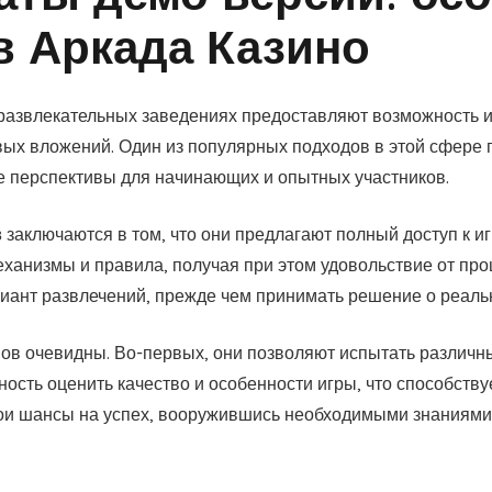
в Аркада Казино
развлекательных заведениях предоставляют возможность 
х вложений. Один из популярных подходов в этой сфере п
 перспективы для начинающих и опытных участников.
в
заключаются в том, что они предлагают полный доступ к иг
ханизмы и правила, получая при этом удовольствие от проц
ариант развлечений, прежде чем принимать решение о реаль
в очевидны. Во-первых, они позволяют испытать различны
ность оценить качество и особенности игры, что способств
вои шансы на успех, вооружившись необходимыми знаниями