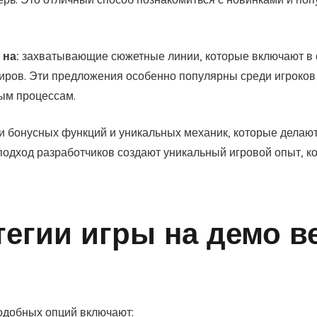
 на:
захватывающие сюжетные линии, которые включают в 
иров. Эти предложения особенно популярны среди игроков
ым процессам.
ии бонусных функций и уникальных механик, которые делают
одход разработчиков создают уникальный игровой опыт, к
егии игры на демо в
одобных опций включают: