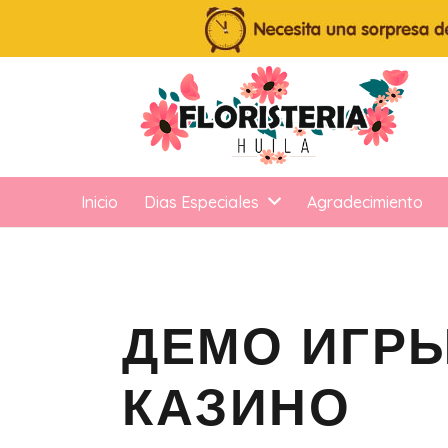
Inicio
Dias Especiales
Agradecimiento
ДЕМО ИГРЫ
КАЗИНО