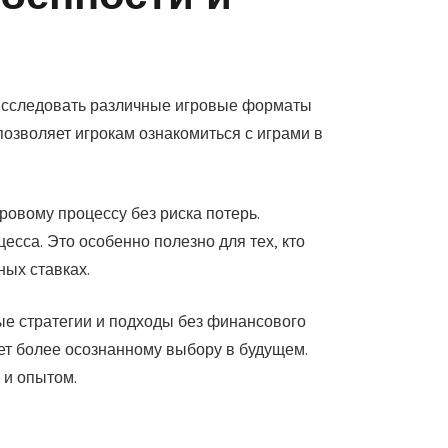
исследовать различные игровые форматы
озволяет игрокам ознакомиться с играми в
ровому процессу без риска потерь.
есса. Это особенно полезно для тех, кто
ных ставках.
е стратегии и подходы без финансового
ует более осознанному выбору в будущем.
 и опытом.