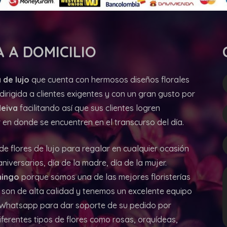
 A DOMICILIO
 de lujo
que cuenta con hermosos diseños florales
irigida a clientes exigentes y con un gran gusto por
Neiva
facilitando así que sus clientes logren
en donde se encuentren en el transcurso del día.
 de flores de lujo para regalar en cualquier ocasión
iversarios, día de la madre, día de la mujer.
ingo
porque somos una de las mejores floristerías
 son de alta calidad y tenemos un excelente equipo
y Whatsapp para dar soporte de su pedido por
iferentes tipos de flores como rosas, orquídeas,