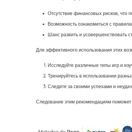
Отсутствие финансовых рисков, что п
Возможность ознакомиться с правилам
Шанс развить и усовершенствовать с
Для эффективного использования этих воз
Исследуйте различные типы игр и изуч
Тренируйтесь в использовании разных 
Следите за своими успехами и неуда
Следование этим рекомендациям поможет ва