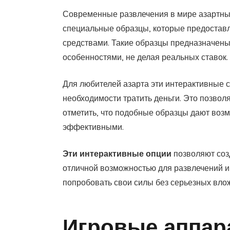
Современные развлечения в мире азартных
специальные образцы, которые предоставл
средствами. Такие образцы предназначены д
особенностями, не делая реальных ставок.
Для любителей азарта эти интерактивные с
необходимости тратить деньги. Это позво
отметить, что подобные образцы дают возм
эффективными.
Эти интерактивные опции
позволяют соз
отличной возможностью для развлечений и 
попробовать свои силы без серьезных вло
Игровые аппар