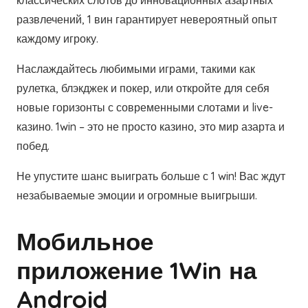
классических слотов до инновационных азартных
развлечений, 1 вин гарантирует невероятный опыт
каждому игроку.
Наслаждайтесь любимыми играми, такими как
рулетка, блэкджек и покер, или откройте для себя
новые горизонты с современными слотами и live-
казино. 1win – это не просто казино, это мир азарта и
побед.
Не упустите шанс выиграть больше с 1 win! Вас ждут
незабываемые эмоции и огромные выигрыши.
Мобильное
приложение 1Win на
Android