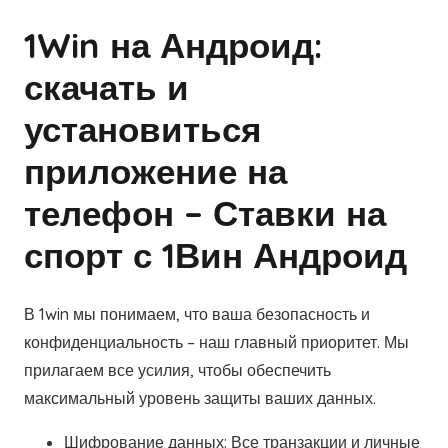
1Win на Андроид:
скачать и
установиться
приложение на
телефон – Ставки на
спорт с 1Вин Андроид
В 1win мы понимаем, что ваша безопасность и
конфиденциальность – наш главный приоритет. Мы
прилагаем все усилия, чтобы обеспечить
максимальный уровень защиты ваших данных.
Шифрование данных: Все транзакции и личные