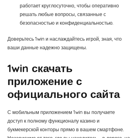
работает круглосуточно, чтобы оперативно
решать любые вопросы, связанные с
безопасностью и конфиденциальностью.
Доверьтесь 1win и наслаждайтесь игрой, зная, что
ваши данные надежно защищены.
1win скачать
приложение с
официального сайта
С мобильным приложением 1win вы получаете
доступ к полному функционалу казино и
букмекерской конторы прямо в вашем смартфоне.