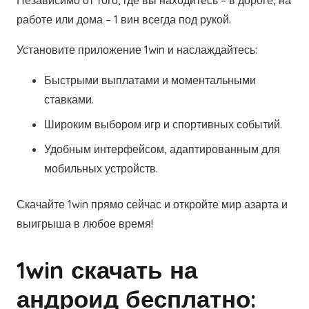
Независимо от того, где вы находитесь – в дороге, на
работе или дома – 1 вин всегда под рукой.
Установите приложение 1win и наслаждайтесь:
Быстрыми выплатами и моментальными
ставками.
Широким выбором игр и спортивных событий.
Удобным интерфейсом, адаптированным для
мобильных устройств.
Скачайте 1win прямо сейчас и откройте мир азарта и
выигрыша в любое время!
1win скачать на
андроид бесплатно: