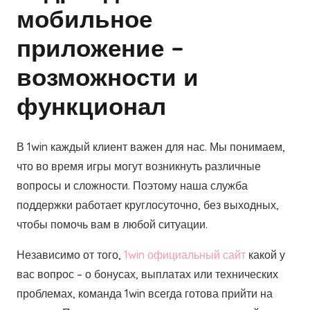
мобильное
приложение –
возможности и
функционал
В 1win каждый клиент важен для нас. Мы понимаем,
что во время игры могут возникнуть различные
вопросы и сложности. Поэтому наша служба
поддержки работает круглосуточно, без выходных,
чтобы помочь вам в любой ситуации.
Независимо от того,
1win официальный сайт
какой у
вас вопрос – о бонусах, выплатах или технических
проблемах, команда 1win всегда готова прийти на