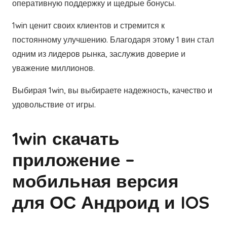
оперативную поддержку и щедрые бонусы.
1win ценит своих клиентов и стремится к
постоянному улучшению. Благодаря этому 1 вин стал
одним из лидеров рынка, заслужив доверие и
уважение миллионов.
Выбирая 1win, вы выбираете надежность, качество и
удовольствие от игры.
1win скачать
приложение –
мобильная версия
для ОС Андроид и IOS