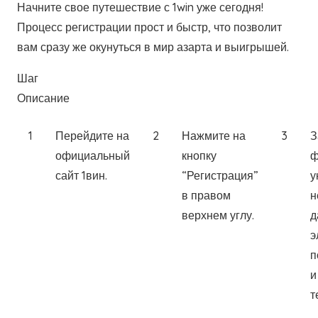
Начните свое путешествие с 1win уже сегодня!
Процесс регистрации прост и быстр, что позволит
вам сразу же окунуться в мир азарта и выигрышей.
Шаг
Описание
1
Перейдите на
2
Нажмите на
3
З
официальный
кнопку
ф
сайт 1вин.
“Регистрация”
у
в правом
н
верхнем углу.
д
э
п
и
т