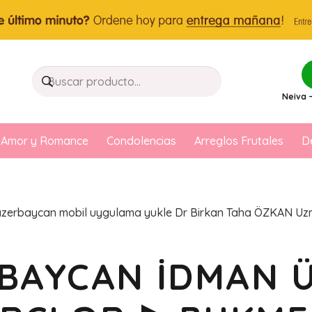
Neiva –
Amor y Romance
Condolencias
Arreglos Frutales
D
azerbaycan mobil uygulama yukle Dr Birkan Taha ÖZKAN Uzm
RBAYCAN İDMAN 