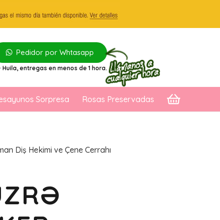
Pedidor por Whtasapp
 Huila
, entregas en menos de 1 hora.
esayunos Sorpresa
Rosas Preservadas
an Diş Hekimi ve Çene Cerrahı
ÜZRƏ