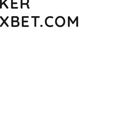
KER
1XBET.COM