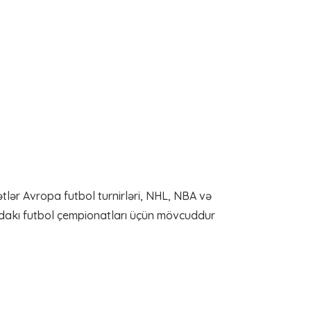
lər Avropa futbol turnirləri, NHL, NBA və
yadakı futbol çempionatları üçün mövcuddur