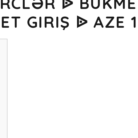
RCLƏR ᐉ BUKME
BET GIRIŞ ᐉ AZE 