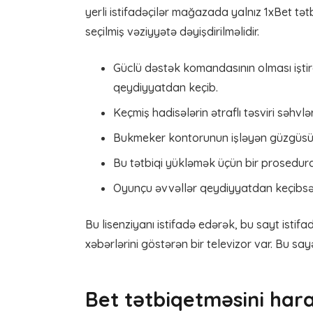
yerli istifadəçilər mağazada yalnız 1xBet tə
seçilmiş vəziyyətə dəyişdirilməlidir.
Güclü dəstək komandasının olması iştir
qeydiyyatdan keçib.
Keçmiş hadisələrin ətraflı təsviri səhv
Bukmeker kontorunun işləyən güzgüsü o
Bu tətbiqi yükləmək üçün bir prosedurd
Oyunçu əvvəllər qeydiyyatdan keçibsə
Bu lisenziyanı istifadə edərək, bu sayt istifa
xəbərlərini göstərən bir televizor var. Bu s
Bet tətbiqetməsini har