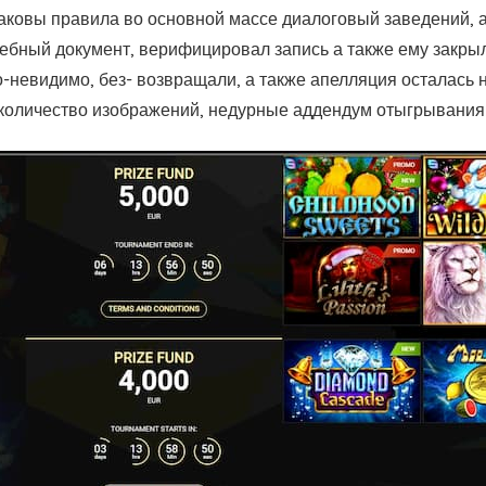
таковы правила во основной массе диалоговый заведений, 
бный документ, верифицировал запись а также ему закрыли
-невидимо, без- возвращали, а также апелляция осталась н
 количество изображений, недурные аддендум отыгрывания 