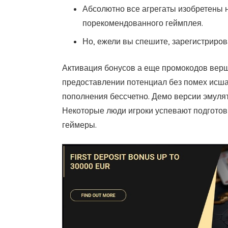
Абсолютно все агрегаты изобретены 
порекомендованного геймплея.
Но, ежели вы спешите, зарегистрирова
Активация бонусов а еще промокодов верш
предоставлении потенциал без помех исша
пополнения бессчетно. Демо версии эмулят
Некоторые люди игроки успевают подготовит
геймеры.