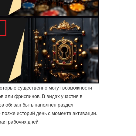
которые существенно могут возможности
в али фриспинов. В видах участия в
ера обязан быть наполнен раздел
 позже историй день с момента активации.
мая рабочих дней.