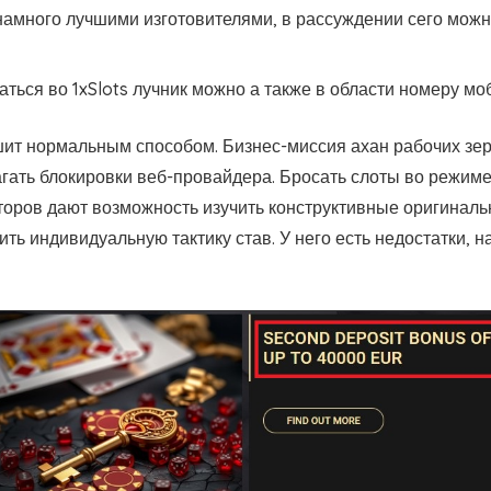
намного лучшими изготовителями, в рассуждении сего можн
ться во 1xSlots лучник можно а также в области номеру мо
ит нормальным способом. Бизнес-миссия ахан рабочих зерк
гать блокировки веб-провайдера. Бросать слоты во режиме
оров дают возможность изучить конструктивные оригинальн
ь индивидуальную тактику став. У него есть недостатки, на