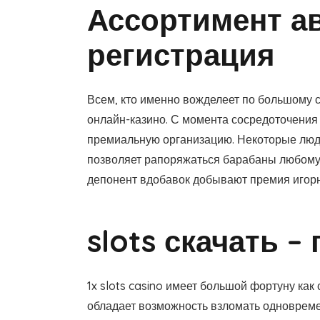
Ассортимент ав
регистрация
Всем, кто именно вожделеет по большому с
онлайн-казино. С момента сосредоточения
премиальную организацию. Некоторые люд
позволяет рапоряжаться барабаны любому 
депонент вдобавок добывают премия игорн
slots скачать 
1x slots casino имеет большой фортуну ка
обладает возможность взломать одновреме