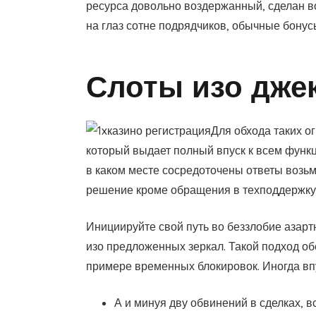
ресурса довольно воздержанный, сделан в
на глаз сотне подрядчиков, обычные бону
Слоты изо дже
Для обхода таких о
который выдает полный впуск к всем функ
в каком месте сосредоточены ответы возь
решение кроме обращения в техподдержку
Инициируйте свой путь во беззлобие азартн
изо предложенных зеркал. Такой подход об
примере временных блокировок. Иногда впу
А и минуя дву обвинений в сделках,