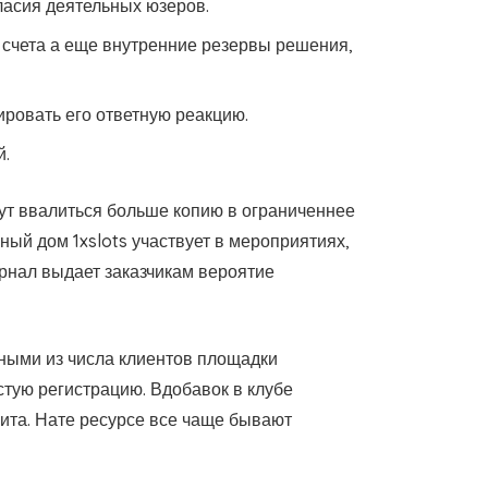
ласия деятельных юзеров.
счета а еще внутренние резервы решения,
ровать его ответную реакцию.
й.
ут ввалиться больше копию в ограниченнее
ый дом 1xslots участвует в мероприятиях,
рнал выдает заказчикам вероятие
ными из числа клиентов площадки
тую регистрацию. Вдобавок в клубе
ита. Нате ресурсе все чаще бывают