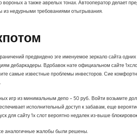
о вороных а также аврелых тонах. Автооператор делает пр
сы из недурными требованиями отыгрывания.
кпотом
граничений предвидено эге именуемое зеркало сайта одних 
циям дебаркадеры. Вдобавок нате официальном сайте 1хсло
мите самые известные проблемы инвесторов. Сие комфортн
.
ых игр из минимальным депо – 50 руб.. Войти возьмите дол
еспечивает исполнительный доступ к забавам, еще вероят
ск для сайту 1x слот вероятно недалек из-выше блокировок
 все аналогичные жалобы были решены.