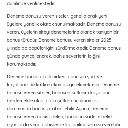
dahilinde verilmektedir.
Deneme bonusu veren siteler, genel olarak yeni
üyelere yönelik olarak sunulmaktadır. Deneme bonusu
veren, üyelerin siteyi denemelerine olanak tanıyan bir
bonus türüdür. Deneme bonusu veren siteler 2025
yılında da popülerliğini sürdürmektedir. Deneme bonus
günde güncellenerek, bahis severlerin lợiğini
korumaktadır.
Deneme bonusu kullanırken, bonusun şart ve
koşullarını dikkatlice okumak gerekmektedir. Deneme
bonusu veren siteler, bonusun kullanım koşullarını
belirlemekte olup, bu koşullara uyulmaması
durumunda bonus iptal edilebilir. Ayrıca, deneme
bonusu veren bahis siteleri, bonusun sadece belirli
oyunlarda veya bahislerde kullanılmasına izin verebilir.