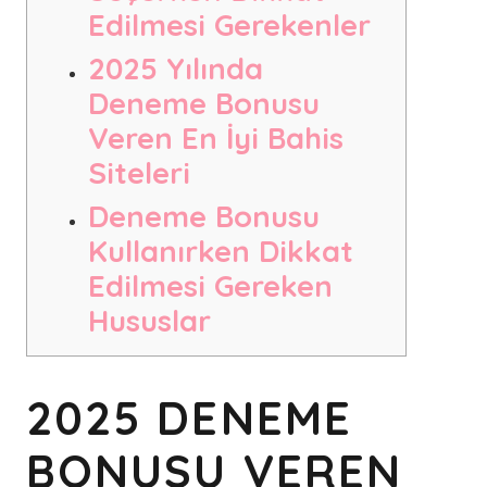
Edilmesi Gerekenler
2025 Yılında
Deneme Bonusu
Veren En İyi Bahis
Siteleri
Deneme Bonusu
Kullanırken Dikkat
Edilmesi Gereken
Hususlar
2025 DENEME
BONUSU VEREN