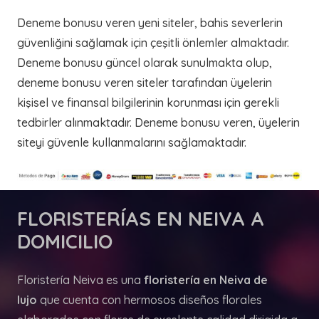
Deneme bonusu veren yeni siteler, bahis severlerin
güvenliğini sağlamak için çeşitli önlemler almaktadır.
Deneme bonusu güncel olarak sunulmakta olup,
deneme bonusu veren siteler tarafından üyelerin
kişisel ve finansal bilgilerinin korunması için gerekli
tedbirler alınmaktadır. Deneme bonusu veren, üyelerin
siteyi güvenle kullanmalarını sağlamaktadır.
FLORISTERÍAS
EN NEIVA A
DOMICILIO
Floristería Neiva es una
floristería en Neiva de
lujo
que cuenta con hermosos diseños florales