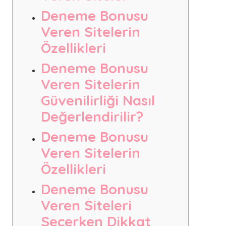
Deneme Bonusu
Veren Sitelerin
Özellikleri
Deneme Bonusu
Veren Sitelerin
Güvenilirliği Nasıl
Değerlendirilir?
Deneme Bonusu
Veren Sitelerin
Özellikleri
Deneme Bonusu
Veren Siteleri
Seçerken Dikkat