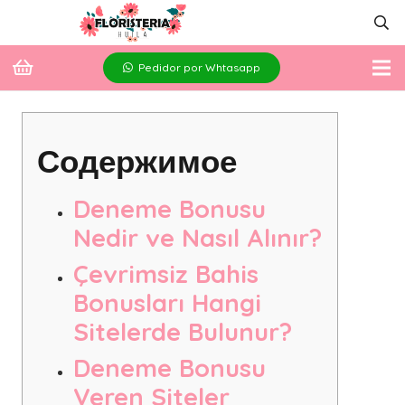
Pedidor por Whtasapp
Содержимое
Deneme Bonusu
Nedir ve Nasıl Alınır?
Çevrimsiz Bahis
Bonusları Hangi
Sitelerde Bulunur?
Deneme Bonusu
Veren Siteler