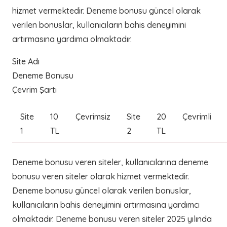
hizmet vermektedir. Deneme bonusu güncel olarak
verilen bonuslar, kullanıcıların bahis deneyimini
artırmasına yardımcı olmaktadır.
Site Adı
Deneme Bonusu
Çevrim Şartı
Site
10
Çevrimsiz
Site
20
Çevrimli
1
TL
2
TL
Deneme bonusu veren siteler, kullanıcılarına deneme
bonusu veren siteler olarak hizmet vermektedir.
Deneme bonusu güncel olarak verilen bonuslar,
kullanıcıların bahis deneyimini artırmasına yardımcı
olmaktadır. Deneme bonusu veren siteler 2025 yılında