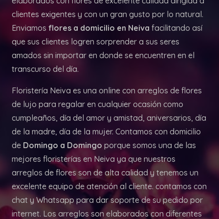
elaborados con flores de excelente calidad dirigida a
clientes exigentes y con un gran gusto por lo natural.
Enviamos
flores a domicilio en Neiva
facilitando así
que sus clientes logren sorprender a sus seres
amados sin importar en donde se encuentren en el
transcurso del día.
Floristería Neiva es una online con arreglos de flores
de lujo para regalar en cualquier ocasión como
cumpleaños, día del amor y amistad, aniversarios, día
de la madre, día de la mujer. Contamos con domicilio
de
Domingo a Domingo
porque somos una de las
mejores floristerías en Neiva ya que nuestros
arreglos de flores son de alta calidad y tenemos un
excelente equipo de atención al cliente. contamos con
chat y Whatsapp para dar soporte de su pedido por
internet. Los arreglos son elaborados con diferentes