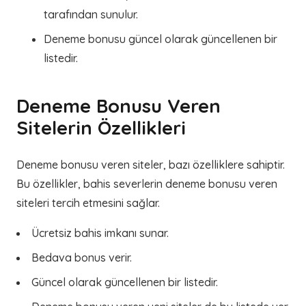
tarafından sunulur.
Deneme bonusu güncel olarak güncellenen bir
listedir.
Deneme Bonusu Veren
Sitelerin Özellikleri
Deneme bonusu veren siteler, bazı özelliklere sahiptir.
Bu özellikler, bahis severlerin deneme bonusu veren
siteleri tercih etmesini sağlar.
Ücretsiz bahis imkanı sunar.
Bedava bonus verir.
Güncel olarak güncellenen bir listedir.