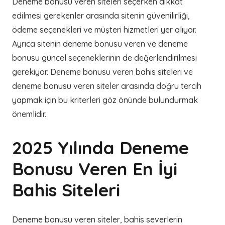
Deneme bonusu veren siteleri seçerken dikkat
edilmesi gerekenler arasında sitenin güvenilirliği,
ödeme seçenekleri ve müşteri hizmetleri yer alıyor.
Ayrıca sitenin deneme bonusu veren ve deneme
bonusu güncel seçeneklerinin de değerlendirilmesi
gerekiyor. Deneme bonusu veren bahis siteleri ve
deneme bonusu veren siteler arasında doğru tercih
yapmak için bu kriterleri göz önünde bulundurmak
önemlidir.
2025 Yılında Deneme
Bonusu Veren En İyi
Bahis Siteleri
Deneme bonusu veren siteler, bahis severlerin