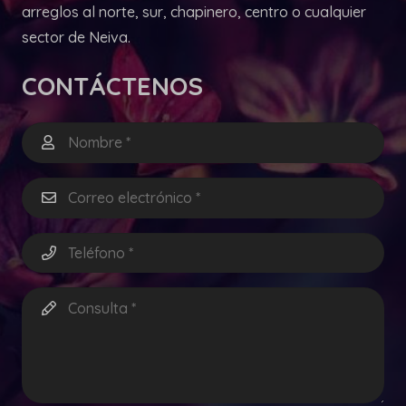
arreglos al norte, sur, chapinero, centro o cualquier
sector de Neiva.
CONTÁCTENOS