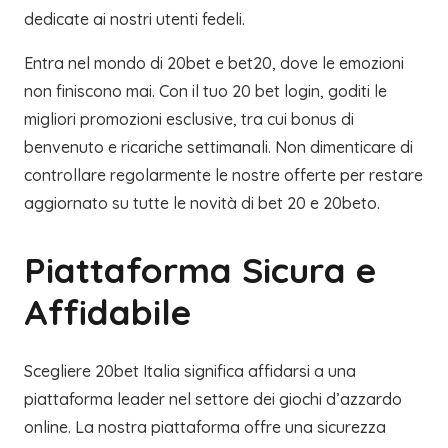
dedicate ai nostri utenti fedeli.
Entra nel mondo di 20bet e bet20, dove le emozioni
non finiscono mai. Con il tuo 20 bet login, goditi le
migliori promozioni esclusive, tra cui bonus di
benvenuto e ricariche settimanali. Non dimenticare di
controllare regolarmente le nostre offerte per restare
aggiornato su tutte le novità di bet 20 e 20beto.
Piattaforma Sicura e
Affidabile
Scegliere 20bet Italia significa affidarsi a una
piattaforma leader nel settore dei giochi d’azzardo
online. La nostra piattaforma offre una sicurezza