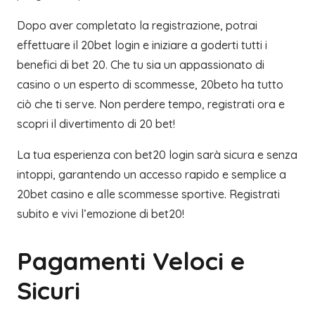
Dopo aver completato la registrazione, potrai
effettuare il 20bet login e iniziare a goderti tutti i
benefici di bet 20. Che tu sia un appassionato di
casino o un esperto di scommesse, 20beto ha tutto
ciò che ti serve. Non perdere tempo, registrati ora e
scopri il divertimento di 20 bet!
La tua esperienza con bet20 login sarà sicura e senza
intoppi, garantendo un accesso rapido e semplice a
20bet casino e alle scommesse sportive. Registrati
subito e vivi l’emozione di bet20!
Pagamenti Veloci e
Sicuri