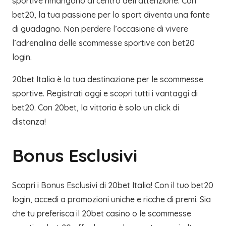
sportive rimangono al centro dell’attenzione. Con
bet20, la tua passione per lo sport diventa una fonte
di guadagno. Non perdere l’occasione di vivere
l’adrenalina delle scommesse sportive con bet20
login.
20bet Italia è la tua destinazione per le scommesse
sportive. Registrati oggi e scopri tutti i vantaggi di
bet20. Con 20bet, la vittoria è solo un click di
distanza!
Bonus Esclusivi
Scopri i Bonus Esclusivi di 20bet Italia! Con il tuo bet20
login, accedi a promozioni uniche e ricche di premi. Sia
che tu preferisca il 20bet casino o le scommesse