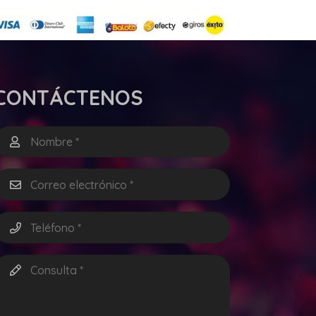
CONTÁCTENOS