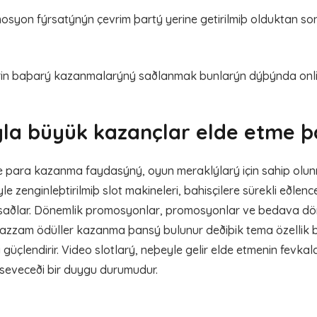
syon fýrsatýnýn çevrim þartý yerine getirilmiþ olduktan so
erin baþarý kazanmalarýný saðlanmak bunlarýn dýþýnda onli
ýyla büyük kazançlar elde etme 
 para kazanma faydasýný, oyun meraklýlarý için sahip olun
yle zenginleþtirilmiþ slot makineleri, bahisçilere sürekli eðle
lar. Dönemlik promosyonlar, promosyonlar ve bedava dönüþl
muazzam ödüller kazanma þansý bulunur deðiþik tema özellik b
çlendirir. Video slotlarý, neþeyle gelir elde etmenin fevkala
eveceði bir duygu durumudur.