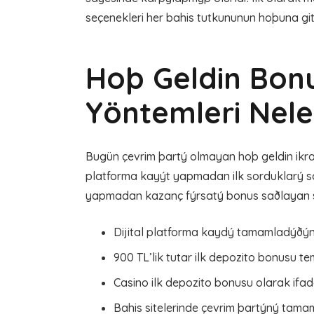
seçenekleri her bahis tutkununun hoþuna git
Hoþ Geldin Bon
Yöntemleri Nele
Bugün çevrim þartý olmayan hoþ geldin ikram
platforma kayýt yapmadan ilk sorduklarý so
yapmadan kazanç fýrsatý bonus saðlayan si
Dijital platforma kaydý tamamladýðýnýz
900 TL’lik tutar ilk depozito bonusu te
Casino ilk depozito bonusu olarak ifade
Bahis sitelerinde çevrim þartýný tama