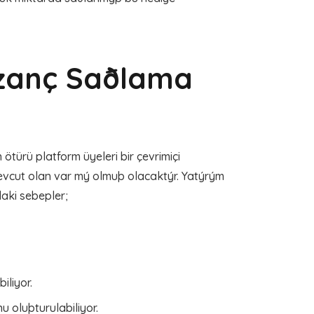
azanç Saðlama
türü platform üyeleri bir çevrimiçi
evcut olan var mý olmuþ olacaktýr. Yatýrým
aki sebepler;
iliyor.
 oluþturulabiliyor.