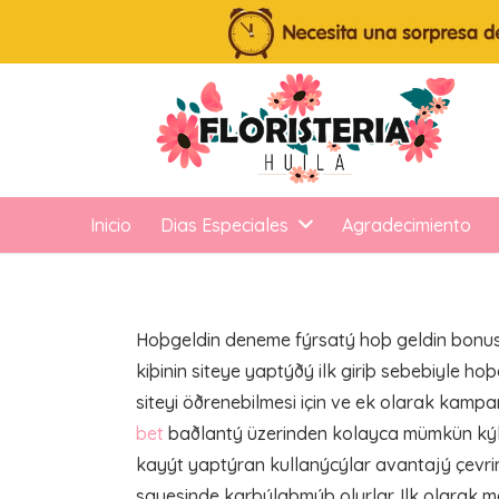
Inicio
Dias Especiales
Agradecimiento
Hoþgeldin deneme fýrsatý hoþ geldin bonusu
kiþinin siteye yaptýðý ilk giriþ sebebiyle 
siteyi öðrenebilmesi için ve ek olarak kamp
bet
baðlantý üzerinden kolayca mümkün kýlýn
kayýt yaptýran kullanýcýlar avantajý çevrim
sayesinde karþýlaþmýþ olurlar. Ilk olarak