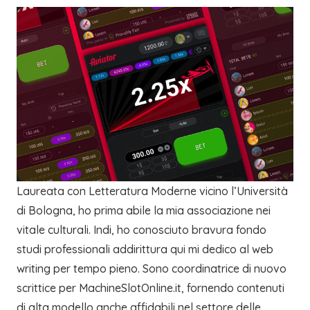
Laureata con Letteratura Moderne vicino l’Università
di Bologna, ho prima abile la mia associazione nei
vitale culturali. Indi, ho conosciuto bravura fondo
studi professionali addirittura qui mi dedico al web
writing per tempo pieno. Sono coordinatrice di nuovo
scrittice per MachineSlotOnline.it, fornendo contenuti
di alta modello anche affidabili nel settore delle