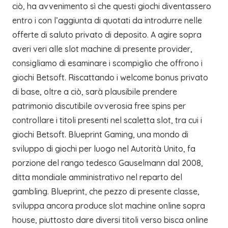
ciò, ha avvenimento sì che questi giochi diventassero
entro i con l’aggiunta di quotati da introdurre nelle
offerte di saluto privato di deposito. A agire sopra
averi veri alle slot machine di presente provider,
consigliamo di esaminare i scompiglio che offrono i
giochi Betsoft. Riscattando i welcome bonus privato
di base, oltre a ciò, sarà plausibile prendere
patrimonio discutibile ovverosia free spins per
controllare i titoli presenti nel scaletta slot, tra cui i
giochi Betsoft. Blueprint Gaming, una mondo di
sviluppo di giochi per luogo nel Autorità Unito, fa
porzione del rango tedesco Gauselmann dal 2008,
ditta mondiale amministrativo nel reparto del
gambling. Blueprint, che pezzo di presente classe,
sviluppa ancora produce slot machine online sopra
house, piuttosto dare diversi titoli verso bisca online