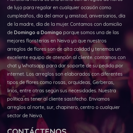
de lujo para regalar en cualquier ocasión como
cumpleaños, día del amor y amistad, aniversarios, día
de la madre, día de la mujer. Contamos con domicilio
de
Domingo a Domingo
porque somos una de las
mejores floristerías en Neiva ya que nuestros
arreglos de flores son de alta calidad y tenemos un
excelente equipo de atención al cliente. contamos con
chat y Whatsapp para dar soporte de su pedido por
internet. Los arreglos son elaborados con diferentes
tipos de flores como rosas, orquídeas, Gerberas,
lirios, entre otras según sus necesidades. Nuestra
política es tener al cliente sastifecho. Enviamos
arreglos al norte, sur, chapinero, centro o cualquier
sector de Neiva.
CONTÁCTENOS