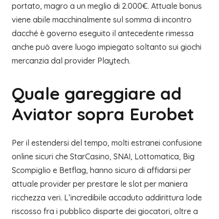
portato, magro a un meglio di 2.000€. Attuale bonus
viene abile macchinalmente sul somma di incontro
dacché è governo eseguito il antecedente rimessa
anche può avere luogo impiegato soltanto sui giochi
mercanzia dal provider Playtech.
Quale gareggiare ad
Aviator sopra Eurobet
Per il estendersi del tempo, molti estranei confusione
online sicuri che StarCasino, SNAI, Lottomatica, Big
Scompiglio e Betflag, hanno sicuro di affidarsi per
attuale provider per prestare le slot per maniera
ricchezza veri. L’incredibile accaduto addirittura lode
riscosso fra i pubblico disparte dei giocatori, oltre a