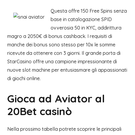
Questa offre 150 Free Spins senza
base in catalogazione SPID
ovverosia 50 in KYC, addirittura
magro a 2050€ di bonus cashback. I requisiti di
manche dei bonus sono stesso per 10x le somme
ricevute da ottenere con 3 giorni. Il grande porta di
StarCasino offre una campione impressionante di
nuove slot machine per entusiasmare gli appassionati
di giochi online.
Gioca ad Aviator al
20Bet casinò
Nella prossimo tabella potrete scoprire le principali