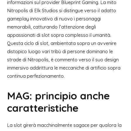
informazioni sul provider Blueprint Gaming. La mito
Nitropolis di Elk Studios si distingue verso il adatto
gameplay innovativo di nuovo i personaggi
memorabili, catturando l’attenzione degli
appassionati di slot sopra complesso il umanità.
Questa ciclo di slot, ambientata sopra un avvenire
distopico luogo vari tribù di persone dominano le
strade di Nitropolis, è commento verso il suo design
immersivo addirittura le meccaniche di artificio sopra
continua perfezionamento.
MAG: principio anche
caratteristiche
La slot girerà macchinalmente sagace per qualora la