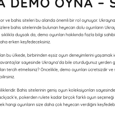
 DEMO OYNA – S
r ve bahis siteleri bu alanda önemli bir rol oynuyor. Ukray
sizlere bahis sitelerinde bulunan heyecan dolu oyunların Uk
ıklıkla duysak da, demo oyunları hakkında fazla bilgi sahibi 
daha erken keşfedeceksiniz.
an bu ülkede, birbirinden eşsiz oyun deneyimlerini yaşamak iç
ğu avantajlar sayesinde Ukrayna’da bile oturduğunuz yerden 
ı tercih etmelisiniz? Öncelikle, demo oyunları ücretsizdir ve 
lirsiniz.
likleridir. Bahis sitelerinin geniş oyun koleksiyonları sayesinde
blackjack’e, pokerden rulete kadar birçok farklı oyun seçene
 hangi oyunların size daha çok heyecan verdiğini keşfedebilir, s