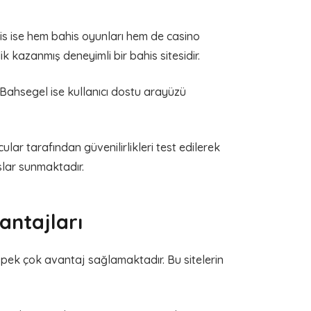
his ise hem bahis oyunları hem de casino
k kazanmış deneyimli bir bahis sitesidir.
r. Bahsegel ise kullanıcı dostu arayüzü
ular tarafından güvenilirlikleri test edilerek
uslar sunmaktadır.
ntajları
pek çok avantaj sağlamaktadır. Bu sitelerin