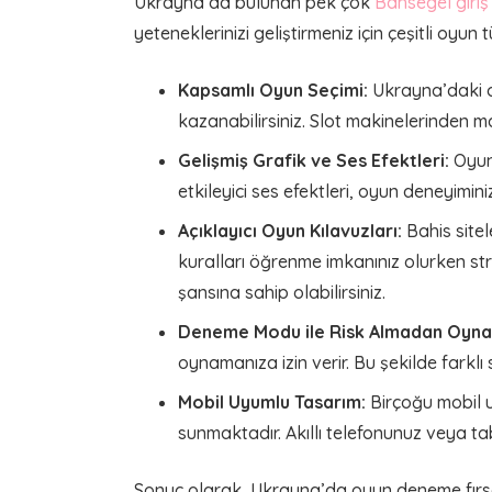
Ukrayna’da bulunan pek çok
Bahsegel giriş
yeteneklerinizi geliştirmeniz için çeşitli oyun
Kapsamlı Oyun Seçimi:
Ukrayna’daki o
kazanabilirsiniz. Slot makinelerinden
Gelişmiş Grafik ve Ses Efektleri:
Oyun 
etkileyici ses efektleri, oyun deneyimin
Açıklayıcı Oyun Kılavuzları:
Bahis sitel
kuralları öğrenme imkanınız olurken stra
şansına sahip olabilirsiniz.
Deneme Modu ile Risk Almadan Oyna
oynamanıza izin verir. Bu şekilde farklı
Mobil Uyumlu Tasarım:
Birçoğu mobil u
sunmaktadır. Akıllı telefonunuz veya tab
Sonuç olarak, Ukrayna’da oyun deneme fırsat