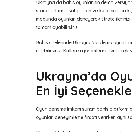
Ukrayna’da bahis oyunlarının demo versiyonu
standartlarına sahip olan ve kullanıcıların k
modunda oyunları deneyerek stratejilerinizi g
tamamlayabilirsiniz.
Bahis sitelerinde Ukrayna’da demo oyunlarını
edebilirsiniz. Kullanıcı yorumlarını okuyarak v
Ukrayna’da Oyu
En İyi Seçenekle
Oyun deneme imkanı sunan bahis platformları,
oyunları deneyimleme fırsatı verirken aynı 