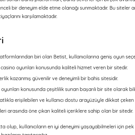
ğlenceli bir deneyim elde etme olanağı sunmaktadır. Bu siteler 
tiyaçlarını karşılamaktadır.
i
latformlarından biri olan Betist, kullanıcılarına geniş oyun se
asino oyunları konusunda kaliteli hizmet veren bir sitedir.
ik kazanmış güvenilir ve deneyimli bir bahis sitesidir.
oyunları konusunda çeşitlilik sunan başarılı bir site olarak bil
tlıkla erişilebilen ve kullanıcı dostu arayüzüyle dikkat çeken
ri arasında öne çıkan kaliteli içeriklere sahip olan bir sitedir.
kta olup, kullanıcıların en iyi deneyimi yaşayabilmeleri için 