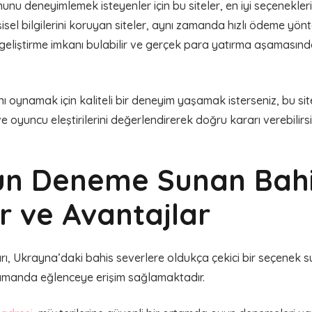
nu deneyimlemek isteyenler için bu siteler, en iyi seçenekler
işisel bilgilerini koruyan siteler, aynı zamanda hızlı ödeme yö
eliştirme imkanı bulabilir ve gerçek para yatırma aşamasında da
 oynamak için kaliteli bir deneyim yaşamak isterseniz, bu sit
e oyuncu eleştirilerini değerlendirerek doğru kararı verebilirsi
n Deneme Sunan Bahis
r ve Avantajlar
 Ukrayna’daki bahis severlere oldukça çekici bir seçenek sun
zamanda eğlenceye erişim sağlamaktadır.