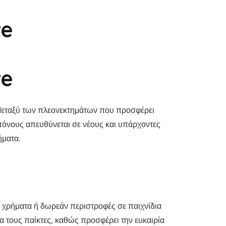
re
re
. Μεταξύ των πλεονεκτημάτων που προσφέρει
μπόνους απευθύνεται σε νέους και υπάρχοντες
ήματα.
 χρήματα ή δωρεάν περιστροφές σε παιχνίδια
α τους παίκτες, καθώς προσφέρει την ευκαιρία