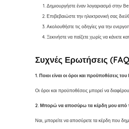
Δημιουργήστε έναν λογαριασμό στην Bet
Επιβεβαιώστε την ηλεκτρονική σας διεύ
Ακολουθήστε τις οδηγίες για την ενεργο
Ξεκινήστε να παίζετε χωρίς να κάνετε κα
Συχνές Ερωτήσεις (FAQ
1. Ποιοι είναι οι όροι και προϋποθέσεις του
Οι όροι και προϋποθέσεις μπορεί να διαφέρο
2. Μπορώ να αποσύρω τα κέρδη μου από τ
Ναι, μπορείτε να αποσύρετε τα κέρδη που δη