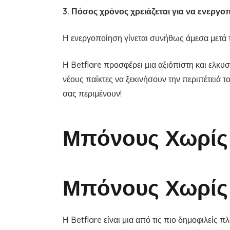
3. Πόσος χρόνος χρειάζεται για να ενεργοπ
Η ενεργοποίηση γίνεται συνήθως άμεσα μετά τ
Η Betflare προσφέρει μια αξιόπιστη και ελκυσ
νέους παίκτες να ξεκινήσουν την περιπέτειά τ
σας περιμένουν!
Μπόνους Χωρίς 
Μπόνους Χωρίς 
Η Betflare είναι μια από τις πιο δημοφιλείς 