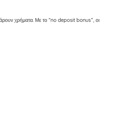
άρουν χρήματα. Με το “no deposit bonus”, οι