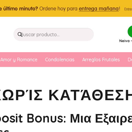
Neiva –
Amor y Romance
Condolencias
Arreglos Frutales
D
ΩΡΊΣ ΚΑΤΆΘΕΣΗ
osit Bonus: Μια Εξαιρ