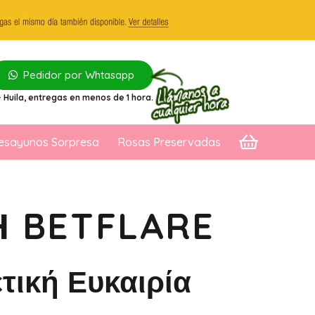
Pedidor por Whtasapp
 Huila
, entregas en menos de 1 hora.
esayunos Sorpresa
Rosas Preservadas
 BETFLARE
ετική Ευκαιρία