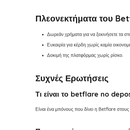
Πλεονεκτήματα του Bet
Δωρεάν χρήματα για να ξεκινήσετε τα στ
Ευκαιρία για κέρδη χωρίς καμία οικονομ
Δοκιμή της πλατφόρμας χωρίς ρίσκο.
Συχνές Ερωτήσεις
Τι είναι το betflare no depo
Είναι ένα μπόνους που δίνει η Betflare στους