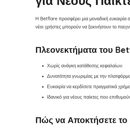
για Νέους Παίκτ
Η Betflare προσφέρει μια μοναδική ευκαιρία 
νέοι χρήστες μπορούν να ξεκινήσουν το παιχνί
Πλεονεκτήματα του Betf
Χωρίς ανάγκη κατάθεσης κεφαλαίων.
Δυνατότητα γνωριμίας με την πλατφόρμα 
Ευκαιρία να κερδίσετε πραγματικά χρήμα
Ιδανικό για νέους παίκτες που επιθυμού
Πώς να Αποκτήσετε το 