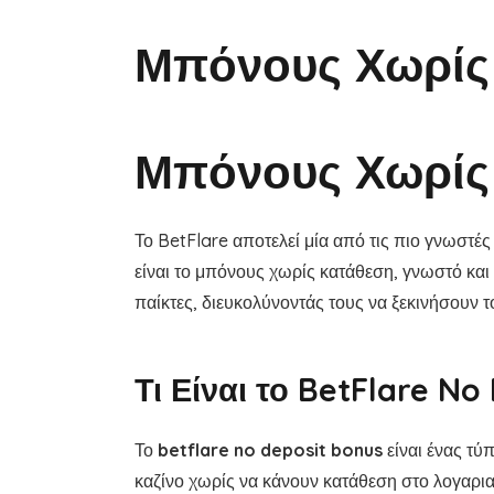
Μπόνους Χωρίς 
Μπόνους Χωρίς 
Το BetFlare αποτελεί μία από τις πιο γνωστ
είναι το μπόνους χωρίς κατάθεση, γνωστό κα
παίκτες, διευκολύνοντάς τους να ξεκινήσουν τ
Τι Είναι το BetFlare No
Το
betflare no deposit bonus
είναι ένας τύ
καζίνο χωρίς να κάνουν κατάθεση στο λογαρια