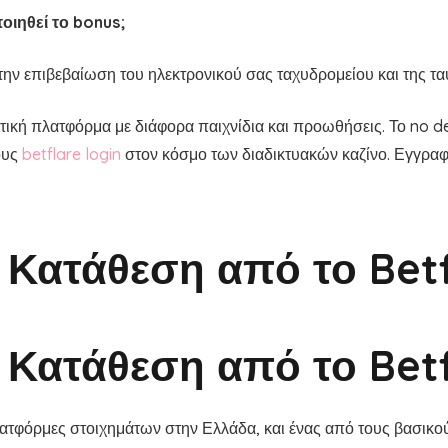
οιηθεί το bonus;
ην επιβεβαίωση του ηλεκτρονικού σας ταχυδρομείου και της τα
τική πλατφόρμα με διάφορα παιχνίδια και προωθήσεις. Το no dep
ους
betflare login
στον κόσμο των διαδικτυακών καζίνο. Εγγραφε
Κατάθεση από το Betf
Κατάθεση από το Betf
πλατφόρμες στοιχημάτων στην Ελλάδα, και ένας από τους βασικούς