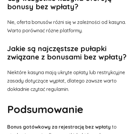
bonusy bez wpłaty?
Nie, oferta bonusów różni się w zależności od kasyna.
Warto porównać różne platformy.
Jakie są najczęstsze pułapki
związane z bonusami bez wpłaty?
Niektóre kasyna mają ukryte opłaty lub restrykcyjne
zasady dotyczące wypłat, dlatego zawsze warto
dokładnie czytać regulamin.
Podsumowanie
Bonus gotówkowy za rejestrację bez wpłaty
to