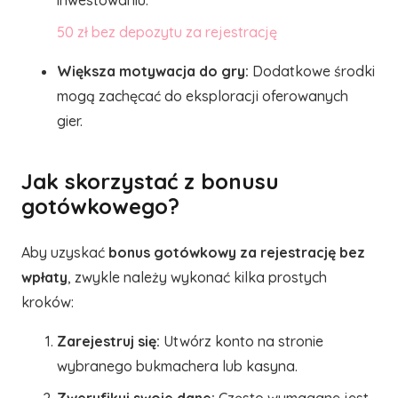
inwestowaniu.
50 zł bez depozytu za rejestrację
Większa motywacja do gry:
Dodatkowe środki
mogą zachęcać do eksploracji oferowanych
gier.
Jak skorzystać z bonusu
gotówkowego?
Aby uzyskać
bonus gotówkowy za rejestrację bez
wpłaty
, zwykle należy wykonać kilka prostych
kroków:
Zarejestruj się:
Utwórz konto na stronie
wybranego bukmachera lub kasyna.