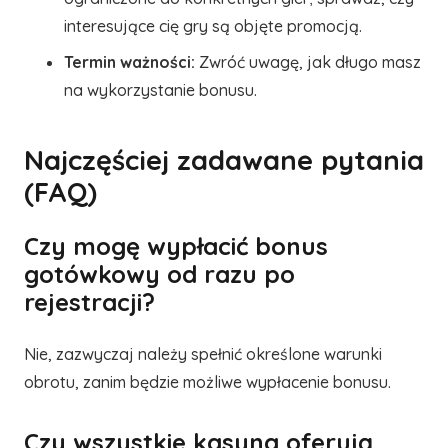
interesujące cię gry są objęte promocją.
Termin ważności:
Zwróć uwagę, jak długo masz
na wykorzystanie bonusu.
Najczęściej zadawane pytania
(FAQ)
Czy mogę wypłacić bonus
gotówkowy od razu po
rejestracji?
Nie, zazwyczaj należy spełnić określone warunki
obrotu, zanim będzie możliwe wypłacenie bonusu.
Czy wszystkie kasyna oferują