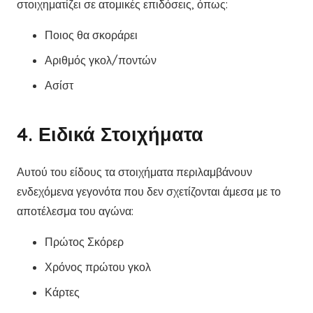
στοιχηματίζει σε ατομικές επιδόσεις, όπως:
Ποιος θα σκοράρει
Αριθμός γκολ/ποντών
Ασίστ
4. Ειδικά Στοιχήματα
Αυτού του είδους τα στοιχήματα περιλαμβάνουν
ενδεχόμενα γεγονότα που δεν σχετίζονται άμεσα με το
αποτέλεσμα του αγώνα:
Πρώτος Σκόρερ
Χρόνος πρώτου γκολ
Κάρτες