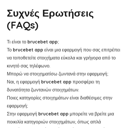
Συχνές Ερωτήσεις
(FAQs)
Τι είναι το
brucebet app
;
Το
brucebet app
είναι μια εφαρμογή που σας επιτρέπει
να τοποθετείτε στοιχήματα εύκολα και γρήγορα από το
κινητό σας τηλέφωνο.
Μπορώ να στοιχηματίσω ζωντανά στην εφαρμογή;
Ναι, η εφαρμογή
brucebet app
προσφέρει τη
δυνατότητα ζωντανών στοιχημάτων.
Ποιες κατηγορίες στοιχημάτων είναι διαθέσιμες στην
εφαρμογή;
Στην εφαρμογή
brucebet app
μπορείτε να βρείτε μια
ποικιλία κατηγοριών στοιχημάτων, όπως απλά