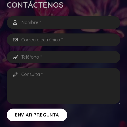
CONTÁCTENOS
ENVIAR PREGUNTA