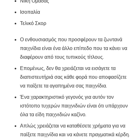
Νίκη Ομάδας
Ισοπαλία
Τελικό Σκορ
Ο ενθουσιασμός που προσφέρουν τα ζωντανά
παιχνίδια είναι ένα άλλο επίπεδο που τα κάνει να
διαφέρουν από τους τυπικούς τίτλους.
Επομένως, δεν θα χρειάζεται να εισάγετε τα
διαπιστευτήριά σας κάθε φορά που αποφασίζετε
να παίξετε τα αγαπημένα σας παιχνίδια.
Ένα χαρακτηριστικό γεγονός για αυτόν τον
ιστότοπο τυχερών παιχνιδιών είναι ότι υπάρχουν
όλα τα είδη παιχνιδιών καζίνο.
Απλώς χρειάζεται να καταθέσετε χρήματα για να
παίξετε παιχνίδια και να κάνετε πραγματικά κέρδη.