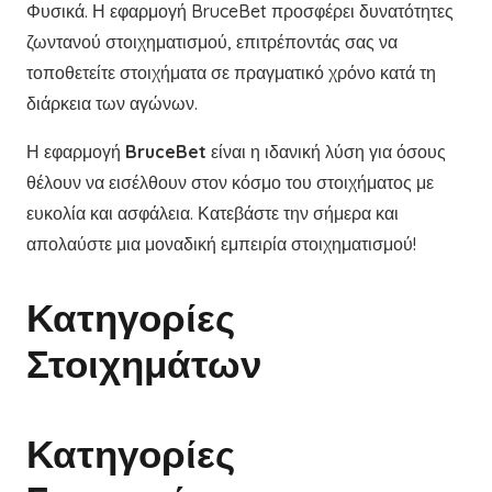
Φυσικά. Η εφαρμογή BruceBet προσφέρει δυνατότητες
ζωντανού στοιχηματισμού, επιτρέποντάς σας να
τοποθετείτε στοιχήματα σε πραγματικό χρόνο κατά τη
διάρκεια των αγώνων.
Η εφαρμογή
BruceBet
είναι η ιδανική λύση για όσους
θέλουν να εισέλθουν στον κόσμο του στοιχήματος με
ευκολία και ασφάλεια. Κατεβάστε την σήμερα και
απολαύστε μια μοναδική εμπειρία στοιχηματισμού!
Κατηγορίες
Στοιχημάτων
Κατηγορίες