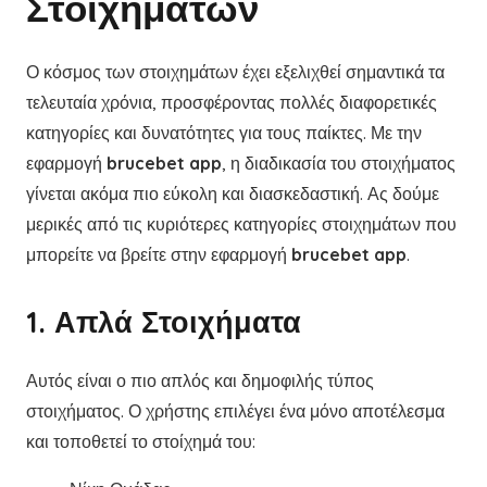
Στοιχημάτων
Ο κόσμος των στοιχημάτων έχει εξελιχθεί σημαντικά τα
τελευταία χρόνια, προσφέροντας πολλές διαφορετικές
κατηγορίες και δυνατότητες για τους παίκτες. Με την
εφαρμογή
brucebet app
, η διαδικασία του στοιχήματος
γίνεται ακόμα πιο εύκολη και διασκεδαστική. Ας δούμε
μερικές από τις κυριότερες κατηγορίες στοιχημάτων που
μπορείτε να βρείτε στην εφαρμογή
brucebet app
.
1. Απλά Στοιχήματα
Αυτός είναι ο πιο απλός και δημοφιλής τύπος
στοιχήματος. Ο χρήστης επιλέγει ένα μόνο αποτέλεσμα
και τοποθετεί το στοίχημά του: