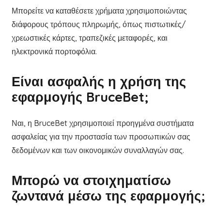
Μπορείτε να καταθέσετε χρήματα χρησιμοποιώντας
διάφορους τρόπους πληρωμής, όπως πιστωτικές/
χρεωστικές κάρτες, τραπεζικές μεταφορές, και
ηλεκτρονικά πορτοφόλια.
Είναι ασφαλής η χρήση της
εφαρμογής BruceBet;
Ναι, η BruceBet χρησιμοποιεί προηγμένα συστήματα
ασφαλείας για την προστασία των προσωπικών σας
δεδομένων και των οικονομικών συναλλαγών σας.
Μπορώ να στοιχηματίσω
ζωντανά μέσω της εφαρμογής;