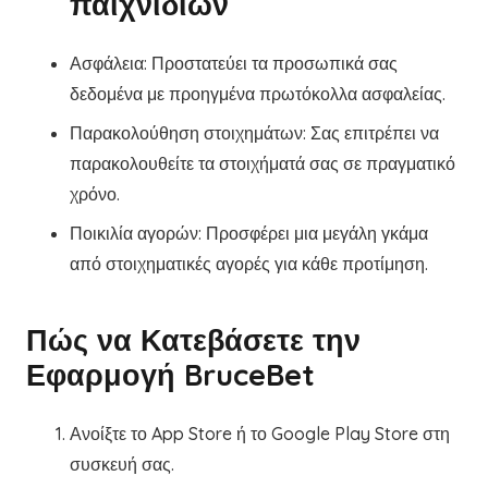
παιχνιδιών
Ασφάλεια: Προστατεύει τα προσωπικά σας
δεδομένα με προηγμένα πρωτόκολλα ασφαλείας.
Παρακολούθηση στοιχημάτων: Σας επιτρέπει να
παρακολουθείτε τα στοιχήματά σας σε πραγματικό
χρόνο.
Ποικιλία αγορών: Προσφέρει μια μεγάλη γκάμα
από στοιχηματικές αγορές για κάθε προτίμηση.
Πώς να Κατεβάσετε την
Εφαρμογή BruceBet
Ανοίξτε το App Store ή το Google Play Store στη
συσκευή σας.