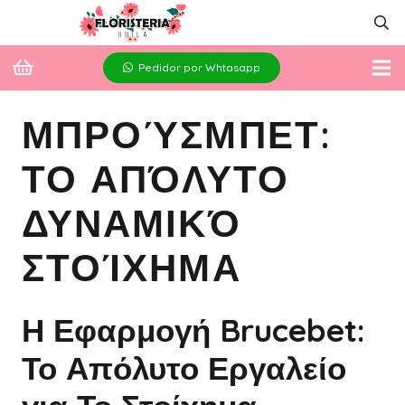
Pedidor por Whtasapp
ΜΠΡΟΎΣΜΠΕΤ:
ΤΟ ΑΠΌΛΥΤΟ
ΔΥΝΑΜΙΚΌ
ΣΤΟΊΧΗΜΑ
Η Εφαρμογή Brucebet:
Το Απόλυτο Εργαλείο