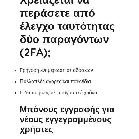
περάσετε από
έλεγχο ταυτότητας
δύο παραγόντων
(2FA);
Γρήγορη ενημέρωση αποδόσεων
Πολλαπλές αγορές και παιχνίδια
Ειδοποιήσεις σε πραγματικό χρόνο
Μπόνους εγγραφής για
νέους εγγεγραμμένους
χρήστες