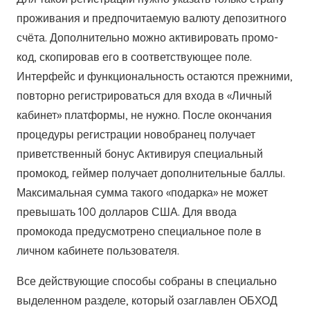
проживания и предпочитаемую валюту депозитного
счёта. Дополнительно можно активировать промо-
код, скопировав его в соответствующее поле.
Интерфейс и функциональность остаются прежними,
повторно регистрироваться для входа в «Личный
кабинет» платформы, не нужно. После окончания
процедуры регистрации новобранец получает
приветственный бонус Активируя специальный
промокод, геймер получает дополнительные баллы.
Максимальная сумма такого «подарка» не может
превышать 100 долларов США. Для ввода
промокода предусмотрено специальное поле в
личном кабинете пользователя.
Все действующие способы собраны в специально
выделенном разделе, который озаглавлен ОБХОД