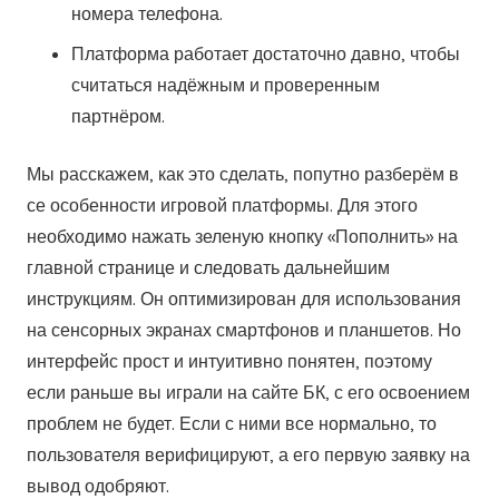
номера телефона.
Платформа работает достаточно давно, чтобы
считаться надёжным и проверенным
партнёром.
Мы расскажем, как это сделать, попутно разберём в
се особенности игровой платформы. Для этого
необходимо нажать зеленую кнопку «Пополнить» на
главной странице и следовать дальнейшим
инструкциям. Он оптимизирован для использования
на сенсорных экранах смартфонов и планшетов. Но
интерфейс прост и интуитивно понятен, поэтому
если раньше вы играли на сайте БК, с его освоением
проблем не будет. Если с ними все нормально, то
пользователя верифицируют, а его первую заявку на
вывод одобряют.