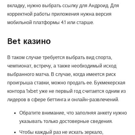
вкладку, нужно выбрать ссылку для Андроид. Для
корректной работы приложения нужна версия
мобильной платформы 4.1 или старше.
Bet казино
В таком случае требуется выбрать вид спорта,
чемпионат, встречу, а также необходимый исход
выбранного матча. В случае, когда имеется риск
проигрыша ставки, можно продать ее. Букмекерская
контора 1xbet уже не первый год считается одним из
лидеров в сфере беттинга и онлайн-развлечений.
Обратите внимание, что заполняя анкету нужно
указывать только достоверные сведения.
Чтобы каждый раз не искать зеркало,