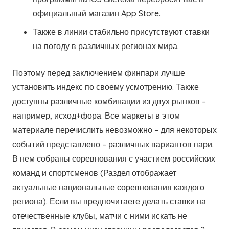
официальный магазин App Store.
Также в линии стабильно присутствуют ставки
на погоду в различных регионах мира.
Поэтому перед заключением финпари лучше
установить индекс по своему усмотрению. Также
доступны различные комбинации из двух рынков –
например, исход+фора. Все маркеты в этом
материале перечислить невозможно – для некоторых
событий представлено – различных вариантов пари.
В нем собраны соревнования с участием российских
команд и спортсменов (Раздел отображает
актуальные национальные соревнования каждого
региона). Если вы предпочитаете делать ставки на
отечественные клубы, матчи с ними искать не