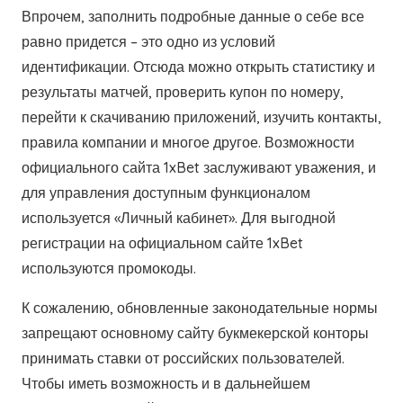
Впрочем, заполнить подробные данные о себе все
равно придется – это одно из условий
идентификации. Отсюда можно открыть статистику и
результаты матчей, проверить купон по номеру,
перейти к скачиванию приложений, изучить контакты,
правила компании и многое другое. Возможности
официального сайта 1xBet заслуживают уважения, и
для управления доступным функционалом
используется «Личный кабинет». Для выгодной
регистрации на официальном сайте 1xBet
используются промокоды.
К сожалению, обновленные законодательные нормы
запрещают основному сайту букмекерской конторы
принимать ставки от российских пользователей.
Чтобы иметь возможность и в дальнейшем