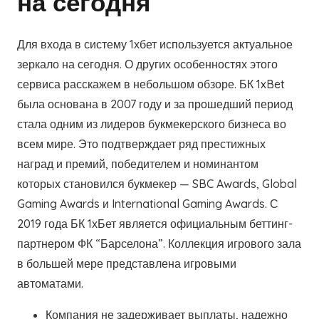
на сегодня
Для входа в систему 1хбет используется актуальное
зеркало на сегодня. О других особенностях этого
сервиса расскажем в небольшом обзоре. БК 1xBet
была основана в 2007 году и за прошедший период
стала одним из лидеров букмекерского бизнеса во
всем мире. Это подтверждает ряд престижных
наград и премий, победителем и номинантом
которых становился букмекер — SBC Awards, Global
Gaming Awards и International Gaming Awards. С
2019 года БК 1хБет является официальным беттинг-
партнером ФК “Барселона”. Коллекция игрового зала
в большей мере представлена игровыми
автоматами.
Компания не задерживает выплаты, надежно