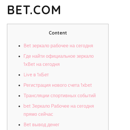
BET.COM
Content
Bet зеркало рабочее на сегодня
Где найти официальное зеркало
1xBet на сегодня
Live в 1хБет
Регистрация нового счета 1xbet
Трансляции спортивных событий
bet Зеркало Рабочее на сегодня
прямо сейчас
Bet вывод денег