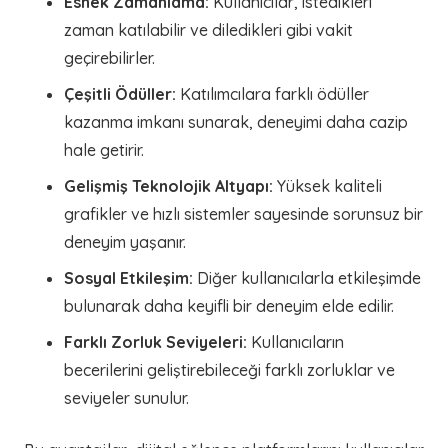
Esnek Zamanlama:
Kullanıcılar, istedikleri
zaman katılabilir ve diledikleri gibi vakit
geçirebilirler.
Çeşitli Ödüller:
Katılımcılara farklı ödüller
kazanma imkanı sunarak, deneyimi daha cazip
hale getirir.
Gelişmiş Teknolojik Altyapı:
Yüksek kaliteli
grafikler ve hızlı sistemler sayesinde sorunsuz bir
deneyim yaşanır.
Sosyal Etkileşim:
Diğer kullanıcılarla etkileşimde
bulunarak daha keyifli bir deneyim elde edilir.
Farklı Zorluk Seviyeleri:
Kullanıcıların
becerilerini geliştirebileceği farklı zorluklar ve
seviyeler sunulur.