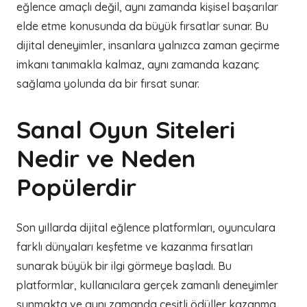
eğlence amaçlı değil, aynı zamanda kişisel başarılar
elde etme konusunda da büyük fırsatlar sunar. Bu
dijital deneyimler, insanlara yalnızca zaman geçirme
imkanı tanımakla kalmaz, aynı zamanda kazanç
sağlama yolunda da bir fırsat sunar.
Sanal Oyun Siteleri
Nedir ve Neden
Popülerdir
Son yıllarda dijital eğlence platformları, oyunculara
farklı dünyaları keşfetme ve kazanma fırsatları
sunarak büyük bir ilgi görmeye başladı. Bu
platformlar, kullanıcılara gerçek zamanlı deneyimler
sunmakta ve aynı zamanda çeşitli ödüller kazanma