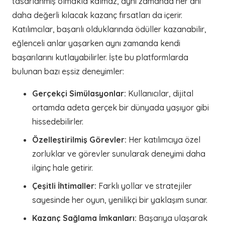
tasarlanmış olmakla kalmaz, aynı zamanda her anı
daha değerli kılacak kazanç fırsatları da içerir.
Katılımcılar, başarılı olduklarında ödüller kazanabilir,
eğlenceli anlar yaşarken aynı zamanda kendi
başarılarını kutlayabilirler. İşte bu platformlarda
bulunan bazı eşsiz deneyimler:
Gerçekçi Simülasyonlar:
Kullanıcılar, dijital
ortamda adeta gerçek bir dünyada yaşıyor gibi
hissedebilirler.
Özelleştirilmiş Görevler:
Her katılımcıya özel
zorluklar ve görevler sunularak deneyimi daha
ilginç hale getirir.
Çeşitli İhtimaller:
Farklı yollar ve stratejiler
sayesinde her oyun, yenilikçi bir yaklaşım sunar.
Kazanç Sağlama İmkanları:
Başarıya ulaşarak