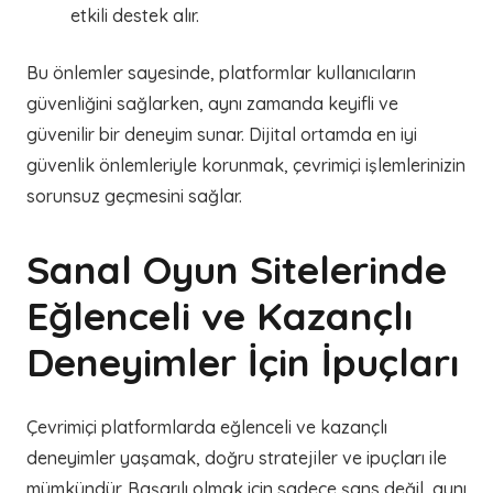
etkili destek alır.
Bu önlemler sayesinde, platformlar kullanıcıların
güvenliğini sağlarken, aynı zamanda keyifli ve
güvenilir bir deneyim sunar. Dijital ortamda en iyi
güvenlik önlemleriyle korunmak, çevrimiçi işlemlerinizin
sorunsuz geçmesini sağlar.
Sanal Oyun Sitelerinde
Eğlenceli ve Kazançlı
Deneyimler İçin İpuçları
Çevrimiçi platformlarda eğlenceli ve kazançlı
deneyimler yaşamak, doğru stratejiler ve ipuçları ile
mümkündür. Başarılı olmak için sadece şans değil, aynı