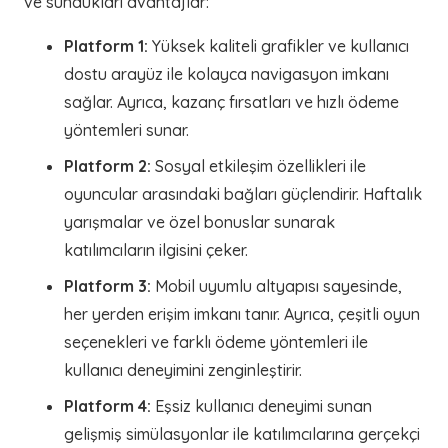
ve sundukları avantajlar:
Platform 1:
Yüksek kaliteli grafikler ve kullanıcı
dostu arayüz ile kolayca navigasyon imkanı
sağlar. Ayrıca, kazanç fırsatları ve hızlı ödeme
yöntemleri sunar.
Platform 2:
Sosyal etkileşim özellikleri ile
oyuncular arasındaki bağları güçlendirir. Haftalık
yarışmalar ve özel bonuslar sunarak
katılımcıların ilgisini çeker.
Platform 3:
Mobil uyumlu altyapısı sayesinde,
her yerden erişim imkanı tanır. Ayrıca, çeşitli oyun
seçenekleri ve farklı ödeme yöntemleri ile
kullanıcı deneyimini zenginleştirir.
Platform 4:
Eşsiz kullanıcı deneyimi sunan
gelişmiş simülasyonlar ile katılımcılarına gerçekçi