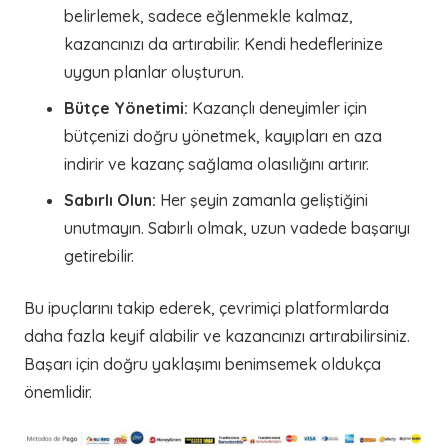
belirlemek, sadece eğlenmekle kalmaz,
kazancınızı da artırabilir. Kendi hedeflerinize
uygun planlar oluşturun.
Bütçe Yönetimi:
Kazançlı deneyimler için
bütçenizi doğru yönetmek, kayıpları en aza
indirir ve kazanç sağlama olasılığını artırır.
Sabırlı Olun:
Her şeyin zamanla geliştiğini
unutmayın. Sabırlı olmak, uzun vadede başarıyı
getirebilir.
Bu ipuçlarını takip ederek, çevrimiçi platformlarda
daha fazla keyif alabilir ve kazancınızı artırabilirsiniz.
Başarı için doğru yaklaşımı benimsemek oldukça
önemlidir.