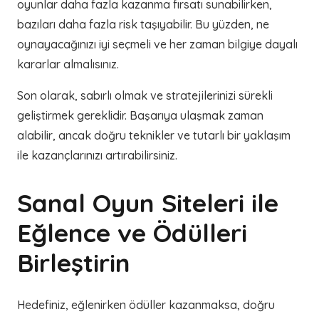
oyunlar daha fazla kazanma fırsatı sunabilirken,
bazıları daha fazla risk taşıyabilir. Bu yüzden, ne
oynayacağınızı iyi seçmeli ve her zaman bilgiye dayalı
kararlar almalısınız.
Son olarak, sabırlı olmak ve stratejilerinizi sürekli
geliştirmek gereklidir. Başarıya ulaşmak zaman
alabilir, ancak doğru teknikler ve tutarlı bir yaklaşım
ile kazançlarınızı artırabilirsiniz.
Sanal Oyun Siteleri ile
Eğlence ve Ödülleri
Birleştirin
Hedefiniz, eğlenirken ödüller kazanmaksa, doğru