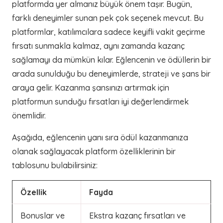
platformda yer almanız büyük önem taşır. Bugün,
farklı deneyimler sunan pek çok seçenek mevcut. Bu
platformlar, katılımcılara sadece keyifli vakit geçirme
fırsatı sunmakla kalmaz, aynı zamanda kazanç
sağlamayı da mümkün kılar. Eğlencenin ve ödüllerin bir
arada sunulduğu bu deneyimlerde, strateji ve şans bir
araya gelir. Kazanma şansınızı artırmak için
platformun sunduğu fırsatları iyi değerlendirmek
önemlidir.
Aşağıda, eğlencenin yanı sıra ödül kazanmanıza
olanak sağlayacak platform özelliklerinin bir
tablosunu bulabilirsiniz:
Özellik
Fayda
Bonuslar ve
Ekstra kazanç fırsatları ve