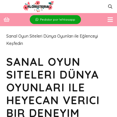
Pedidor por Whtasapp
Sanal Oyun Siteleri Dünya Oyunları ile Eğlenceyi
Keşfedin
SANAL OYUN
SITELERI DÜNYA
OYUNLARI ILE
HEYECAN VERICI
BIR DENEYIM