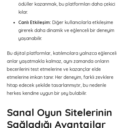
ödüller kazanmak, bu platformları daha çekici
kılar.
Canlı Etkileşim:
Diğer kullanıcılarla etkileşime
girerek daha dinamik ve eğlenceli bir deneyim
yaşanabilir.
Bu dijital platformlar, katılımcılara yalnızca eğlenceli
anlar yaşatmakla kalmaz, aynı zamanda onların
becerilerini test etmelerine ve kazançlar elde
etmelerine imkan tanır. Her deneyim, farklı zevklere
hitap edecek şekilde tasarlanmıştır, bu nedenle
herkes kendine uygun bir şey bulabilir.
Sanal Oyun Sitelerinin
Sağladığı Avantajlar