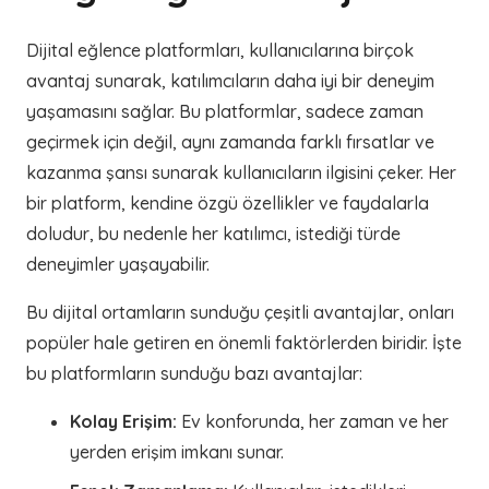
Dijital eğlence platformları, kullanıcılarına birçok
avantaj sunarak, katılımcıların daha iyi bir deneyim
yaşamasını sağlar. Bu platformlar, sadece zaman
geçirmek için değil, aynı zamanda farklı fırsatlar ve
kazanma şansı sunarak kullanıcıların ilgisini çeker. Her
bir platform, kendine özgü özellikler ve faydalarla
doludur, bu nedenle her katılımcı, istediği türde
deneyimler yaşayabilir.
Bu dijital ortamların sunduğu çeşitli avantajlar, onları
popüler hale getiren en önemli faktörlerden biridir. İşte
bu platformların sunduğu bazı avantajlar:
Kolay Erişim:
Ev konforunda, her zaman ve her
yerden erişim imkanı sunar.