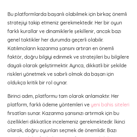
Bu platformlarda başarılı olabilmek için birkaç önemli
stratejiyi takip etmeniz gerekmektedir. Her bir oyun
farklı kurallar ve dinamiklerle şekillenir, ancak bazı
genel taktikler her durumda geçerli olabilir.
Katılımcıların kazanma şansını artıran en önemli
faktör, doğru bilgiyi edinmek ve stratejileri bu bilgilere
dayalı olarak geliştirmektir. Ayrıca, dikkatli bir şekilde
riskleri yönetmek ve sabırlı olmak da başarı için
oldukça kritik bir rol oynar.
Birinci adım, platformu tam olarak anlamaktır. Her
platform, farklı ödeme yöntemleri ve
yeni bahis siteleri
fırsatları sunar. Kazanma şansınızı artırmak için bu
özellikleri dikkatlice incelemeniz gerekmektedir. İkinci
olarak, doğru oyunları seçmek de önemlidir. Bazı