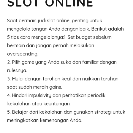
SLOT ONLINE
Saat bermain judi slot online, penting untuk
mengelola tangan Anda dengan baik. Berikut adalah
5 tips cara mengelolanya:1. Set budget sebelum
bermain dan jangan pernah melakukan
overspending.
2. Pilih game yang Anda suka dan familiar dengan
rulesnya.
3. Mulai dengan taruhan kecil dan naikkan taruhan
saat sudah meraih gains.
4. Hindari impulsivity dan perhatikan periodik
kekalahan atau keuntungan.
5. Belajar dari kekalahan dan gunakan strategi untuk
meningkatkan kemenangan Anda.