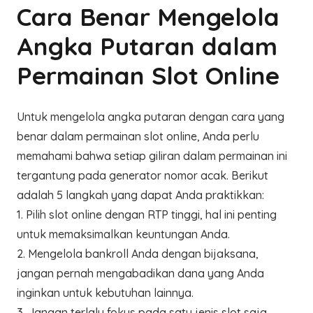
Cara Benar Mengelola
Angka Putaran dalam
Permainan Slot Online
Untuk mengelola angka putaran dengan cara yang
benar dalam permainan slot online, Anda perlu
memahami bahwa setiap giliran dalam permainan ini
tergantung pada generator nomor acak. Berikut
adalah 5 langkah yang dapat Anda praktikkan:
1. Pilih slot online dengan RTP tinggi, hal ini penting
untuk memaksimalkan keuntungan Anda.
2. Mengelola bankroll Anda dengan bijaksana,
jangan pernah mengabadikan dana yang Anda
inginkan untuk kebutuhan lainnya.
3. Jangan terlalu fokus pada satu jenis slot saja,