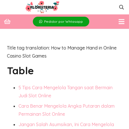
Pedidor por Whtasapp
Title tag translation: How to Manage Hand in Online
Casino Slot Games
Table
5 Tips Cara Mengelola Tangan saat Bermain
Judi Slot Online
Cara Benar Mengelola Angka Putaran dalam
Permainan Slot Online
Jangan Salah Asumsikan, Ini Cara Mengelola