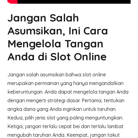
Jangan Salah
Asumsikan, Ini Cara
Mengelola Tangan
Anda di Slot Online
Jangan salah asumsikan bahwa slot online
merupakan permainan yang hanya mengandalkan
keberuntungan. Anda dapat mengelola tangan Anda
dengan mengerti strategi dasar. Pertama, tentukan
angka dana yang Anda inginkan untuk taruhan.
Kedua, pilih jenis slot yang paling menguntungkan.
Ketiga, jangan terlalu cepat bei dan terlalu lambat
mengubah taruhan Anda. Keempat, jangan takut