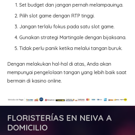
Set budget dan jangan pernah melampauinya.
Pilih slot game dengan RTP tinggi.
Jangan terlalu fokus pada satu slot game.
Gunakan strategi Martingale dengan bijaksana.
Tidak perlu panik ketika melalui tangan buruk.
Dengan melakukan hal-hal di atas, Anda akan
mempunyai pengelolaan tangan yang lebih baik saat
bermain di kasino online.
FLORISTERÍAS
EN NEIVA A
DOMICILIO