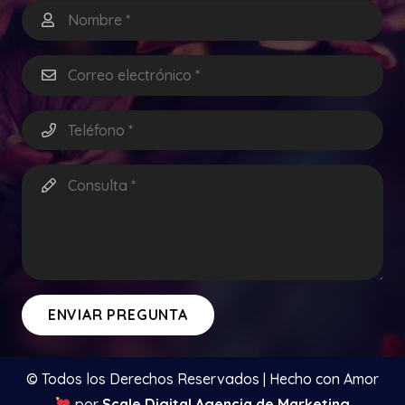
ENVIAR PREGUNTA
© Todos los Derechos Reservados | Hecho con Amor
por
Scale Digital Agencia de Marketing