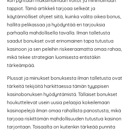
kun pyritään maksimoimaan voitot ja minimoimaan
tappiot. Tämä artikkeli tarjoaa selkeät ja
käytännölliset ohjeet siitä, kuinka valita oikea bonus,
hallita pelikassaa ja hyödyntää eri tarjouksia
parhaalla mahdollisella tavalla. Ilman talletusta
saadut bonukset ovat erinomainen tapa tutustua
kasinoon ja sen peleihin riskeeraamatta omaa rahaa,
mikä tekee strategian luomisesta entistäkin
tärkeämpää.
Plussat ja miinukset bonuksesta ilman talletusta ovat
tärkeitä tekijöitä harkittaessa tämän tyyppisen
kasinobonuksen hyödyntämistä. Tällaiset bonukset
houkuttelevat usein uusia pelaajia kokeilemaan
kasinopelejä ilman omaa rahallista panostusta, mikä
tarjoaa riskittömän mahdollisuuden tutustua kasinon
tarjontaan. Toisaalta on kuitenkin tärkeää punnita