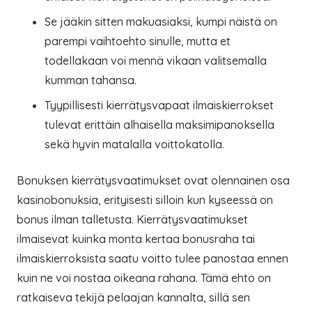
Se jääkin sitten makuasiaksi, kumpi näistä on
parempi vaihtoehto sinulle, mutta et
todellakaan voi mennä vikaan valitsemalla
kumman tahansa.
Tyypillisesti kierrätysvapaat ilmaiskierrokset
tulevat erittäin alhaisella maksimipanoksella
sekä hyvin matalalla voittokatolla.
Bonuksen kierrätysvaatimukset ovat olennainen osa
kasinobonuksia, erityisesti silloin kun kyseessä on
bonus ilman talletusta. Kierrätysvaatimukset
ilmaisevat kuinka monta kertaa bonusraha tai
ilmaiskierroksista saatu voitto tulee panostaa ennen
kuin ne voi nostaa oikeana rahana. Tämä ehto on
ratkaiseva tekijä pelaajan kannalta, sillä sen