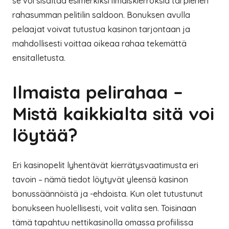
se voi sisältää esimerkiksi ilmaiskierroksia tai pienen
rahasumman pelitilin saldoon. Bonuksen avulla
pelaajat voivat tutustua kasinon tarjontaan ja
mahdollisesti voittaa oikeaa rahaa tekemättä
ensitalletusta.
Ilmaista pelirahaa –
Mistä kaikkialta sitä voi
löytää?
Eri kasinopelit lyhentävät kierrätysvaatimusta eri
tavoin – nämä tiedot löytyvät yleensä kasinon
bonussäännöistä ja -ehdoista. Kun olet tutustunut
bonukseen huolellisesti, voit valita sen. Toisinaan
tämä tapahtuu nettikasinolla omassa profiilissa