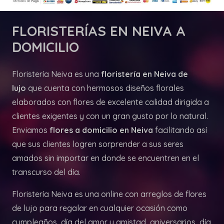
FLORISTERÍAS
EN NEIVA A
DOMICILIO
Floristería Neiva es una
floristería en Neiva de
lujo
que cuenta con hermosos diseños florales
elaborados con flores de excelente calidad dirigida a
clientes exigentes y con un gran gusto por lo natural.
Enviamos
flores a domicilio en Neiva
facilitando así
que sus clientes logren sorprender a sus seres
amados sin importar en donde se encuentren en el
transcurso del día.
Floristería Neiva es una online con arreglos de flores
de lujo para regalar en cualquier ocasión como
cumpleaños, día del amor y amistad, aniversarios, día