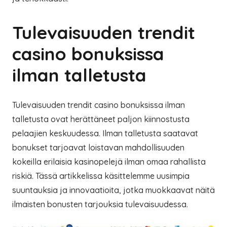
Tulevaisuuden trendit
casino bonuksissa
ilman talletusta
Tulevaisuuden trendit casino bonuksissa ilman
talletusta ovat herättäneet paljon kiinnostusta
pelaajien keskuudessa. Ilman talletusta saatavat
bonukset tarjoavat loistavan mahdollisuuden
kokeilla erilaisia kasinopelejä ilman omaa rahallista
riskiä. Tässä artikkelissa käsittelemme uusimpia
suuntauksia ja innovaatioita, jotka muokkaavat näitä
ilmaisten bonusten tarjouksia tulevaisuudessa.