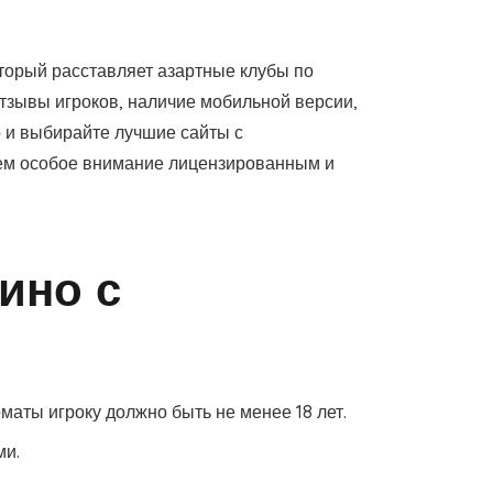
оторый расставляет азартные клубы по
тзывы игроков, наличие мобильной версии,
 и выбирайте лучшие сайты с
яем особое внимание лицензированным и
зино с
маты игроку должно быть не менее 18 лет.
ми.