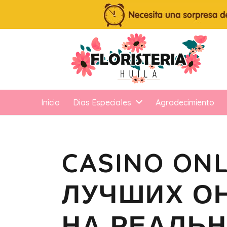
Inicio
Dias Especiales
Agradecimiento
CASINO ONL
ЛУЧШИХ ОН
НА РЕАЛЬ