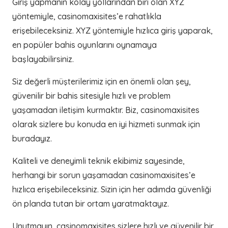
Giriş yapmanın kolay yollarından biri olan XYZ
yöntemiyle, casinomaxisites’e rahatlıkla
erişebileceksiniz. XYZ yöntemiyle hızlıca giriş yaparak,
en popüler bahis oyunlarını oynamaya
başlayabilirsiniz.
Siz değerli müşterilerimiz için en önemli olan şey,
güvenilir bir bahis sitesiyle hızlı ve problem
yaşamadan iletişim kurmaktır. Biz, casinomaxisites
olarak sizlere bu konuda en iyi hizmeti sunmak için
buradayız.
Kaliteli ve deneyimli teknik ekibimiz sayesinde,
herhangi bir sorun yaşamadan casinomaxisites’e
hızlıca erişebileceksiniz. Sizin için her adımda güvenliği
ön planda tutan bir ortam yaratmaktayız.
Unutmayın, casinomaxisites sizlere hızlı ve güvenilir bir