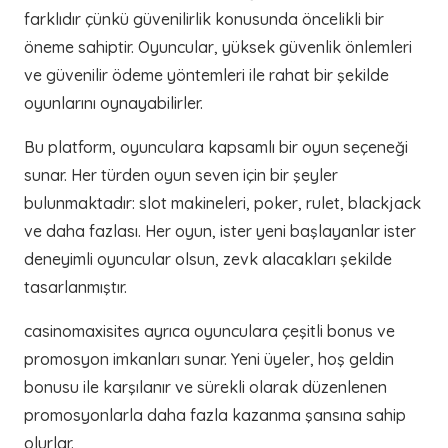
farklıdır çünkü güvenilirlik konusunda öncelikli bir
öneme sahiptir. Oyuncular, yüksek güvenlik önlemleri
ve güvenilir ödeme yöntemleri ile rahat bir şekilde
oyunlarını oynayabilirler.
Bu platform, oyunculara kapsamlı bir oyun seçeneği
sunar. Her türden oyun seven için bir şeyler
bulunmaktadır: slot makineleri, poker, rulet, blackjack
ve daha fazlası. Her oyun, ister yeni başlayanlar ister
deneyimli oyuncular olsun, zevk alacakları şekilde
tasarlanmıştır.
casinomaxisites ayrıca oyunculara çeşitli bonus ve
promosyon imkanları sunar. Yeni üyeler, hoş geldin
bonusu ile karşılanır ve sürekli olarak düzenlenen
promosyonlarla daha fazla kazanma şansına sahip
olurlar.