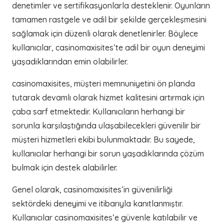
denetimler ve sertifikasyonlarla desteklenir. Oyunların
tamamen rastgele ve adil bir şekilde gerçekleşmesini
sağlamak için düzenli olarak denetlenirler. Böylece
kullanıcılar, casinomaxisites’te adil bir oyun deneyimi
yaşadıklarından emin olabilirler.
casinomaxisites, müşteri memnuniyetini ön planda
tutarak devamlı olarak hizmet kalitesini artırmak için
çaba sarf etmektedir. Kullanıcıların herhangi bir
sorunla karşılaştığında ulaşabilecekleri güvenilir bir
müşteri hizmetleri ekibi bulunmaktadır. Bu sayede,
kullanıcılar herhangi bir sorun yaşadıklarında çözüm
bulmak için destek alabilirler.
Genel olarak, casinomaxisites’in güvenilirliği
sektördeki deneyimi ve itibarıyla kanıtlanmıştır.
Kullanıcılar casinomaxisites’e güvenle katılabilir ve