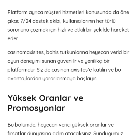
Platform ayrıca müşteri hizmetleri konusunda da öne
çıkar. 7/24 destek ekibi, kullanıcılarının her türlü
sorununu çözmek için hızlı ve etkili bir şekilde hareket
eder.
casinomaxisites, bahis tutkunlarına heyecan verici bir
oyun deneyimi sunan güvenilir ve yenilikçi bir
platformdur. Siz de casinomaxisites’e katılın ve bu
avantajlardan yararlanmaya başlayın.
Yüksek Oranlar ve
Promosyonlar
Bu bölümde, heyecan verici yüksek oranlar ve
fırsatlar dünyasına adım atacaksınız. Sunduğumuz