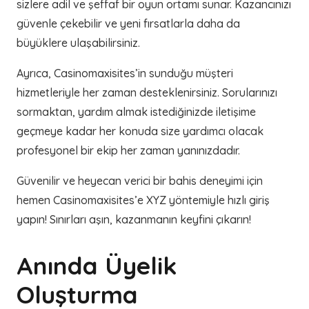
sizlere adil ve şeffaf bir oyun ortamı sunar. Kazancınızı
güvenle çekebilir ve yeni fırsatlarla daha da
büyüklere ulaşabilirsiniz.
Ayrıca, Casinomaxisites’in sunduğu müşteri
hizmetleriyle her zaman desteklenirsiniz. Sorularınızı
sormaktan, yardım almak istediğinizde iletişime
geçmeye kadar her konuda size yardımcı olacak
profesyonel bir ekip her zaman yanınızdadır.
Güvenilir ve heyecan verici bir bahis deneyimi için
hemen Casinomaxisites’e XYZ yöntemiyle hızlı giriş
yapın! Sınırları aşın, kazanmanın keyfini çıkarın!
Anında Üyelik
Oluşturma