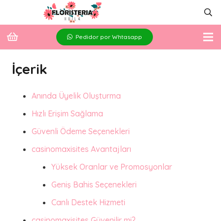
Pedidor por Whtasapp
İçerik
Anında Üyelik Oluşturma
Hızlı Erişim Sağlama
Güvenli Ödeme Seçenekleri
casinomaxisites Avantajları
Yüksek Oranlar ve Promosyonlar
Geniş Bahis Seçenekleri
Canlı Destek Hizmeti
casinomaxisites Güvenilir mi?