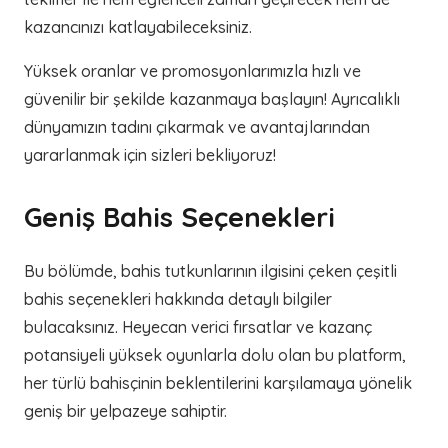
kazancınızı katlayabileceksiniz.
Yüksek oranlar ve promosyonlarımızla hızlı ve
güvenilir bir şekilde kazanmaya başlayın! Ayrıcalıklı
dünyamızın tadını çıkarmak ve avantajlarından
yararlanmak için sizleri bekliyoruz!
Geniş Bahis Seçenekleri
Bu bölümde, bahis tutkunlarının ilgisini çeken çeşitli
bahis seçenekleri hakkında detaylı bilgiler
bulacaksınız. Heyecan verici fırsatlar ve kazanç
potansiyeli yüksek oyunlarla dolu olan bu platform,
her türlü bahisçinin beklentilerini karşılamaya yönelik
geniş bir yelpazeye sahiptir.