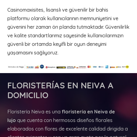
Casinomaxisites, lisanslı ve güvenilir bir bahis
platformu olarak kullanıcılarının memnuniyetini ve
güvenini her zaman ön planda tutmaktadır. Güvenilirlik
ve kalite standartlarımız sayesinde kullanıcılarımızın
güvenli bir ortamda keyifli bir oyun deneyimi
yaşamasını sağlıyoruz.
FLORISTERÍAS
EN NEIVA A
DOMICILIO
Floristería Neiva es una
floristería en Neiva de
lujo
que cuenta con hermosos diseños florales
elaborados con flores de excelente calidad dirigida a