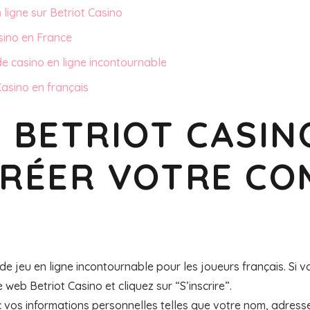
 ligne sur Betriot Casino
sino en France
de casino en ligne incontournable
Casino en français
BETRIOT CASIN
RÉER VOTRE CO
de jeu en ligne incontournable pour les joueurs français. Si 
 web Betriot Casino et cliquez sur “S’inscrire”.
ec vos informations personnelles telles que votre nom, adres