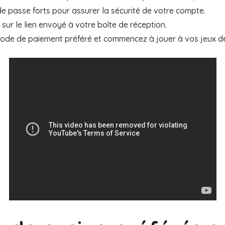
 de passe forts pour assurer la sécurité de votre compte.
sur le lien envoyé à votre boîte de réception.
mode de paiement préféré et commencez à jouer à vos jeux de 