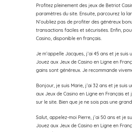
Profitez pleinement des jeux de Betriot Casi
paramètres du site. Ensuite, parcourez la la
N’oubliez pas de profiter des généreux bonus
transactions faciles et sécurisées. Enfin, po
Casino, disponible en français.
Je m’appelle Jacques, j’ai 45 ans et je suis
Jouez aux Jeux de Casino en Ligne en França
gains sont généreux. Je recommande vivemen
Bonjour, je suis Marie, j’ai 32 ans et je sui
aux Jeux de Casino en Ligne en Français et j
sur le site. Bien que je ne sois pas une gra
Salut, appelez-moi Pierre, j’ai 50 ans et je 
Jouez aux Jeux de Casino en Ligne en Françai