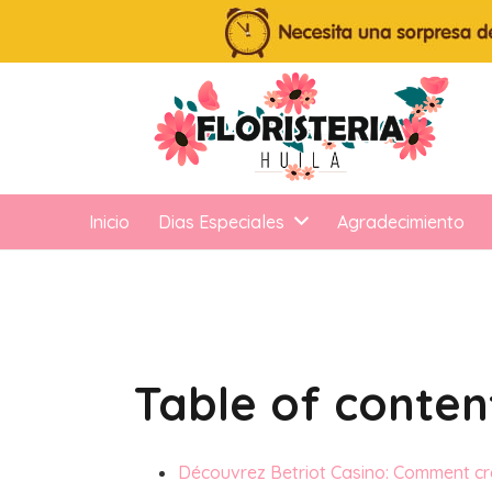
Inicio
Dias Especiales
Agradecimiento
Table of conten
Découvrez Betriot Casino: Comment cr