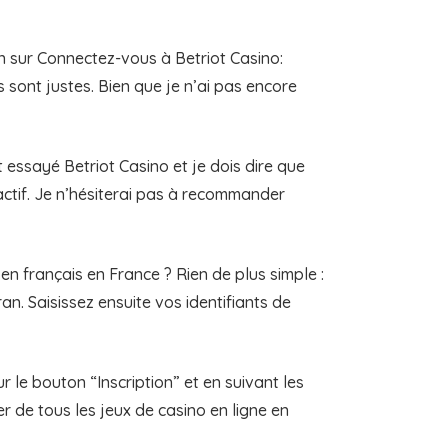
ien sur Connectez-vous à Betriot Casino:
s sont justes. Bien que je n’ai pas encore
t essayé Betriot Casino et je dois dire que
réactif. Je n’hésiterai pas à recommander
 français en France ? Rien de plus simple :
an. Saisissez ensuite vos identifiants de
 le bouton “Inscription” et en suivant les
r de tous les jeux de casino en ligne en