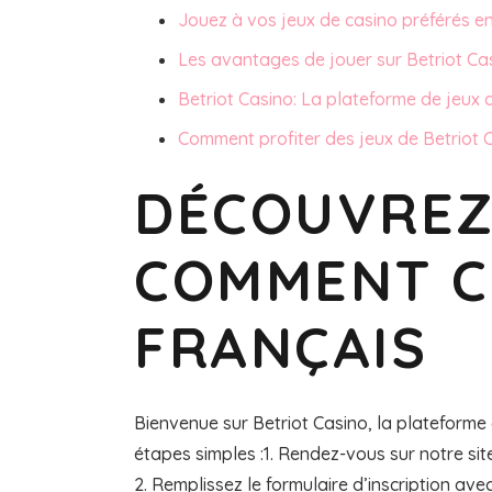
Jouez à vos jeux de casino préférés en
Les avantages de jouer sur Betriot Ca
Betriot Casino: La plateforme de jeux 
Comment profiter des jeux de Betriot 
DÉCOUVREZ 
COMMENT C
FRANÇAIS
Bienvenue sur Betriot Casino, la plateforme 
étapes simples :1. Rendez-vous sur notre site
2. Remplissez le formulaire d’inscription av