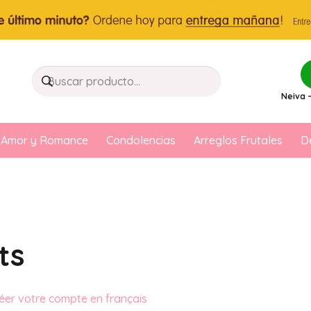
Neiva –
Amor y Romance
Condolencias
Arreglos Frutales
D
ts
éer votre compte en français