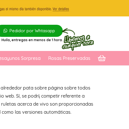
Pedidor por Whtasapp
 Huila
, entregas en menos de 1 hora.
esayunos Sorpresa
Rosas Preservadas
a alrededor pata sobre página sobre todos
io web. Sí, se podrí¡ competir referente a
 ruletas acerca de vivo son proporcionadas
í­ como las versiones automáticas.