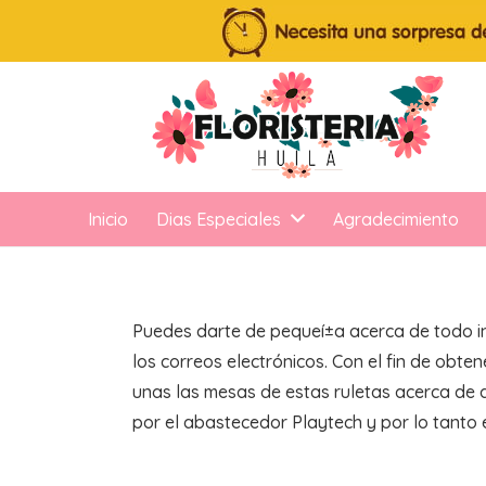
Inicio
Dias Especiales
Agradecimiento
Puedes darte de pequeí±a acerca de todo in
los correos electrónicos. Con el fin de obtene
unas las mesas de estas ruletas acerca de 
por el abastecedor Playtech y por lo tanto 