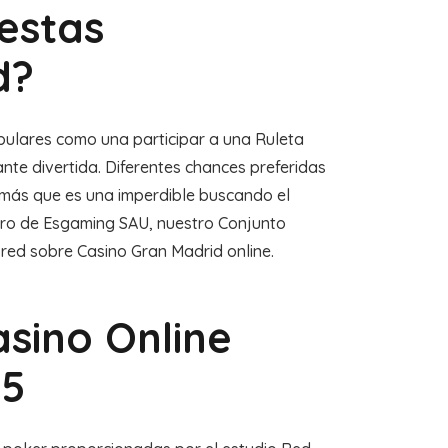
estas
d?
opulares como una participar a una Ruleta
te divertida. Diferentes chances preferidas
emás que es una imperdible buscando el
paro de Esgaming SAU, nuestro Conjunto
 red sobre Casino Gran Madrid online.
sino Online
25