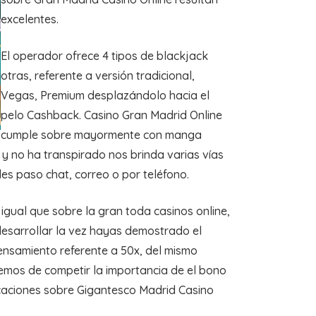
excelentes.
El operador ofrece 4 tipos de blackjack
otras, referente a versión tradicional,
Vegas, Premium desplazándolo hacia el
pelo Cashback. Casino Gran Madrid Online
cumple sobre mayormente con manga
y no ha transpirado nos brinda varias vías
les paso chat, correo o por teléfono.
gual que sobre la gran toda casinos online,
desarrollar la vez hayas demostrado el
ensamiento referente a 50x, del mismo
mos de competir la importancia de el bono
ificaciones sobre Gigantesco Madrid Casino