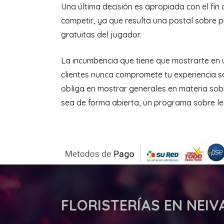
Una última decisión es apropiada con el fi
competir, ya que resulta una postal sobre 
gratuitas del jugador.
La incumbencia que tiene que mostrarte en 
clientes nunca compromete tu experiencia so
obliga en mostrar generales en materia sob
sea de forma abierta, un programa sobre le
FLORISTERÍAS
EN NEIVA