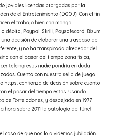
o joviales licencias otorgadas por la
en de el Entretenimiento (DGOJ). Con el fin
hacen el trabajo bien con manga
 o débito, Paypal, Skrill, Paysafecard, Bizum
 una decisión de elaborar una traspaso del
ferente, y no ha transpirado alrededor del
sino con el pasar del tiempo zona física,
cer teleingresos nadie pondrí­a en duda
izados. Cuenta con nuestro sello de juego
lo https, confianza de decisión sobre cuanto
con el pasar del tiempo estos. Usando
ca de Torrelodones, y despejado en 1977
 hora sobre 2011 la patologí­a del túnel
l caso de que nos lo olvidemos jubilación.