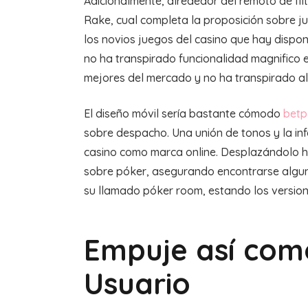
Adicionalmente, alrededor del remoto de fil
Rake, cual completa la proposición sobre ju
los novios juegos del casino que hay disponib
no ha transpirado funcionalidad magnifico 
mejores del mercado y no ha transpirado a
El diseño móvil serí­a bastante cómodo
betp
sobre despacho. Una unión de tonos y la inf
casino como marca online. Desplazándolo h
sobre póker, asegurando encontrarse alguno
su llamado póker room, estando los version
Empuje así­ com
Usuario