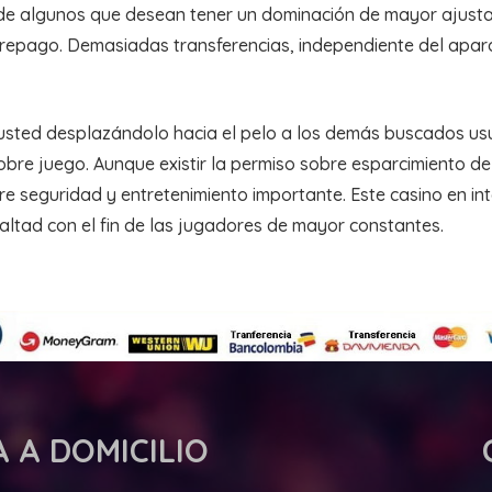
n de algunos que desean tener un dominación de mayor ajust
prepago. Demasiadas transferencias, independiente del apar
usted desplazándolo hacia el pelo a los demás buscados usu
bre juego. Aunque existir la permiso sobre esparcimiento de 
re seguridad y entretenimiento importante. Este casino en 
altad con el fin de las jugadores de mayor constantes.
 A DOMICILIO