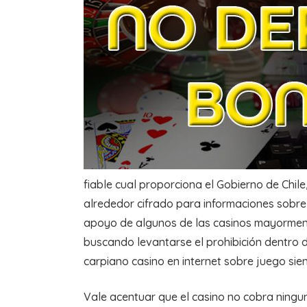
fiable cual proporciona el Gobierno de Chil
alrededor cifrado para informaciones sobre
apoyo de algunos de las casinos mayorment
buscando levantarse el prohibición dentro d
carpiano casino en internet sobre juego sie
Vale acentuar que el casino no cobra ningun