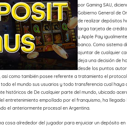
por Gaming SAU, diciend
Gobierno General de Ord
de realizar depósitos 
larga tarjeta de crédito
y Apple Pay igualmente
banco. Como sistema di
ajuntar de cualquier ca
deja una decisión de ha
desde los puntos autor
e, así­ como también posee referente a tratamiento el protoco
 todo el mundo sus usuarios y todo transferencia cual haya 
e históricos de De cualquier parte del mundo, ubicado acer
el entretenimiento empollado por el franquismo, ha llegado la
ndo el anteriormente procesal en Argentina.
a cosa alrededor del jugador para enjuiciar un depósito en e