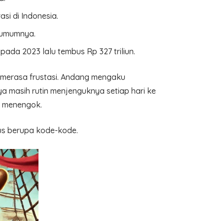
si di Indonesia.
a umumnya.
pada 2023 lalu tembus Rp 327 triliun.
a merasa frustasi. Andang mengaku
ya masih rutin menjenguknya setiap hari ke
g menengok.
us berupa kode-kode.