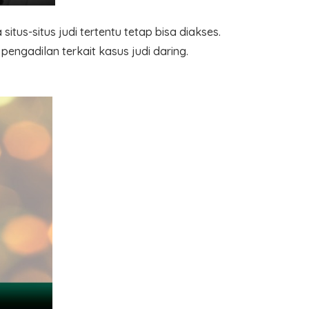
us-situs judi tertentu tetap bisa diakses.
engadilan terkait kasus judi daring.