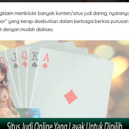
m memblokir banyak konten/situs judi daring, nyatanya sit
or” yang kerap disebutkan dalam berbagai berkas putusan p
t dengan mudah diakses.