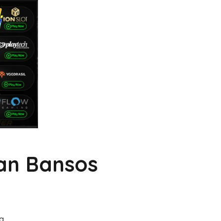
an Bansos
a.