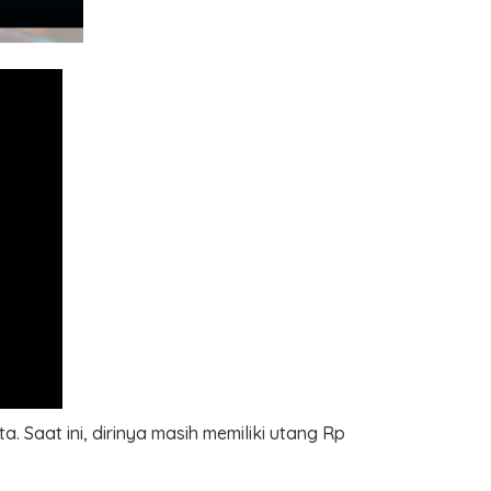
. Saat ini, dirinya masih memiliki utang Rp