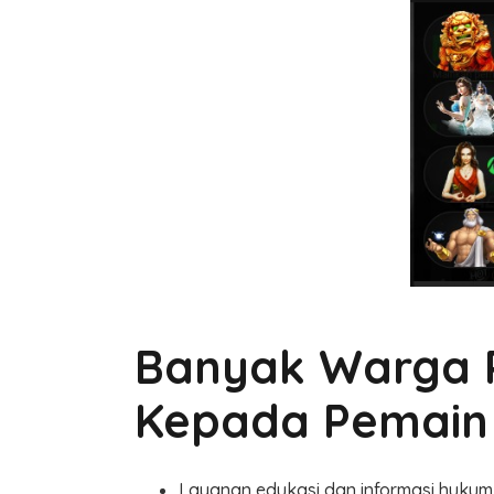
Banyak Warga R
Kepada Pemain 
Layanan edukasi dan informasi hukum