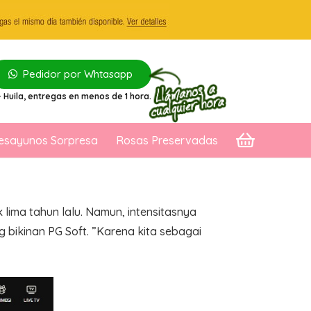
Pedidor por Whtasapp
 Huila
, entregas en menos de 1 hora.
esayunos Sorpresa
Rosas Preservadas
 lima tahun lalu. Namun, intensitasnya
 bikinan PG Soft. ”Karena kita sebagai