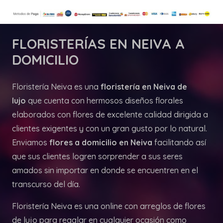
FLORISTERÍAS
EN NEIVA A
DOMICILIO
Floristería Neiva es una
floristería en Neiva de
lujo
que cuenta con hermosos diseños florales
elaborados con flores de excelente calidad dirigida a
clientes exigentes y con un gran gusto por lo natural.
Enviamos
flores a domicilio en Neiva
facilitando así
que sus clientes logren sorprender a sus seres
amados sin importar en donde se encuentren en el
transcurso del día.
Floristería Neiva es una online con arreglos de flores
de lujo para regalar en cualquier ocasión como