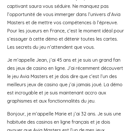
captivant saura vous séduire. Ne manquez pas
l’opportunité de vous immerger dans l’univers d’Avia
Masters et de mettre vos compétences à l’épreuve.
Pour les joueurs en France, c’est le moment idéal pour
s’essayer à cette démo et détenir toutes les cartes.
Les secrets du jeu n’attendent que vous.
Je m’appelle Jean, j’ai 45 ans et je suis un grand fan
des jeux de casino en ligne. J’ai récemment découvert
le jeu Avia Masters et je dois dire que c’est l’un des
meilleurs jeux de casino que j’ai jamais joué. La démo
est incroyable et je suis maintenant accro aux
graphismes et aux fonctionnalités du jeu.
Bonjour, je m’appelle Marie et j’ai 32 ans. Je suis une
habituée des casinos en ligne français et je dois
avouer que Avia Masters est l’un de mes jeux