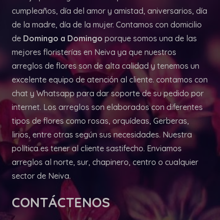
cumpleaños, día del amor y amistad, aniversarios, día
de la madre, día de la mujer. Contamos con domicilio
de
Domingo a Domingo
porque somos una de las
mejores floristerías en Neiva ya que nuestros
arreglos de flores son de alta calidad y tenemos un
excelente equipo de atención al cliente. contamos con
chat y Whatsapp para dar soporte de su pedido por
internet. Los arreglos son elaborados con diferentes
tipos de flores como rosas, orquídeas, Gerberas,
lirios, entre otras según sus necesidades. Nuestra
política es tener al cliente sastifecho. Enviamos
arreglos al norte, sur, chapinero, centro o cualquier
sector de Neiva.
CONTÁCTENOS