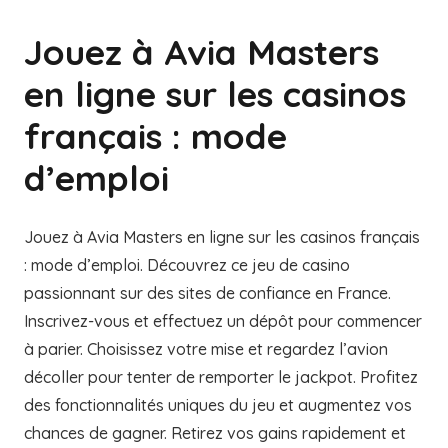
Jouez à Avia Masters
en ligne sur les casinos
français : mode
d’emploi
Jouez à Avia Masters en ligne sur les casinos français
: mode d’emploi. Découvrez ce jeu de casino
passionnant sur des sites de confiance en France.
Inscrivez-vous et effectuez un dépôt pour commencer
à parier. Choisissez votre mise et regardez l’avion
décoller pour tenter de remporter le jackpot. Profitez
des fonctionnalités uniques du jeu et augmentez vos
chances de gagner. Retirez vos gains rapidement et