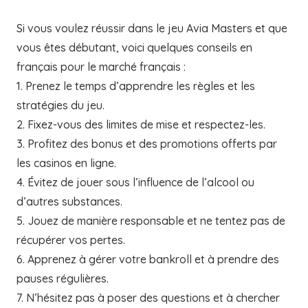
Si vous voulez réussir dans le jeu Avia Masters et que
vous êtes débutant, voici quelques conseils en
français pour le marché français :
1. Prenez le temps d’apprendre les règles et les
stratégies du jeu.
2. Fixez-vous des limites de mise et respectez-les.
3. Profitez des bonus et des promotions offerts par
les casinos en ligne.
4. Évitez de jouer sous l’influence de l’alcool ou
d’autres substances.
5. Jouez de manière responsable et ne tentez pas de
récupérer vos pertes.
6. Apprenez à gérer votre bankroll et à prendre des
pauses régulières.
7. N’hésitez pas à poser des questions et à chercher