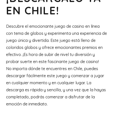
EN CHILE!
Descubre el emocionante juego de casino en línea
con tema de globos y experimenta una experiencia de
juego única y divertida. Este juego está lleno de
coloridos globos y ofrece emocionantes premios en
efectivo. ¡Es hora de subir de nivel tu diversión y
probar suerte en este fascinante juego de casino!
No importa dónde te encuentres en Chile, puedes
descargar fácilmente este juego y comenzar a jugar
en cualquier momento y en cualquier lugar. La
descarga es rápida y sencilla, y una vez que la hayas
completado, podrás comenzar a disfrutar de la
emoción de inmediato.