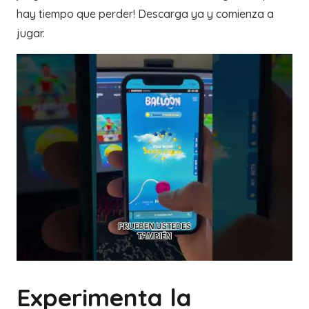
hay tiempo que perder! Descarga ya y comienza a
jugar.
Experimenta la