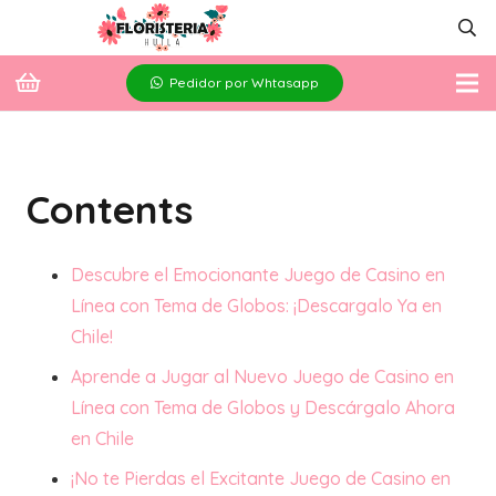
Pedidor por Whtasapp
Contents
Descubre el Emocionante Juego de Casino en
Línea con Tema de Globos: ¡Descargalo Ya en
Chile!
Aprende a Jugar al Nuevo Juego de Casino en
Línea con Tema de Globos y Descárgalo Ahora
en Chile
¡No te Pierdas el Excitante Juego de Casino en