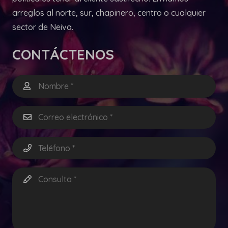
arreglos al norte, sur, chapinero, centro o cualquier
sector de Neiva.
CONTÁCTENOS