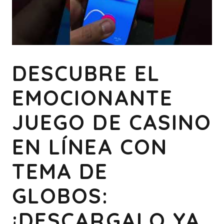
DESCUBRE EL
EMOCIONANTE
JUEGO DE CASINO
EN LÍNEA CON
TEMA DE
GLOBOS:
¡DESCARGALO YA