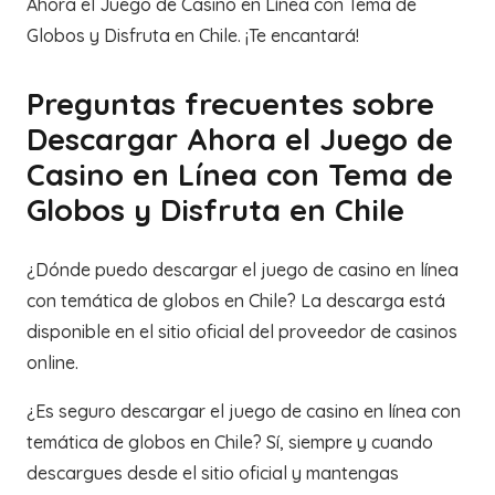
Ahora el Juego de Casino en Línea con Tema de
Globos y Disfruta en Chile. ¡Te encantará!
Preguntas frecuentes sobre
Descargar Ahora el Juego de
Casino en Línea con Tema de
Globos y Disfruta en Chile
¿Dónde puedo descargar el juego de casino en línea
con temática de globos en Chile? La descarga está
disponible en el sitio oficial del proveedor de casinos
online.
¿Es seguro descargar el juego de casino en línea con
temática de globos en Chile? Sí, siempre y cuando
descargues desde el sitio oficial y mantengas