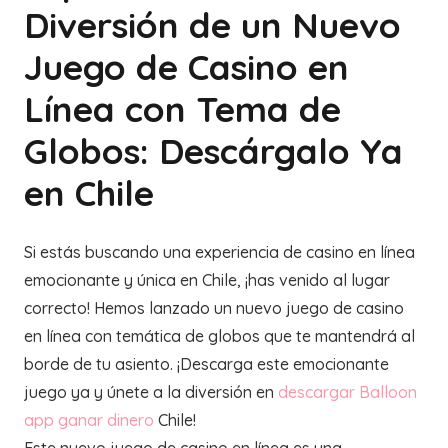
Diversión de un Nuevo
Juego de Casino en
Línea con Tema de
Globos: Descárgalo Ya
en Chile
Si estás buscando una experiencia de casino en línea
emocionante y única en Chile, ¡has venido al lugar
correcto! Hemos lanzado un nuevo juego de casino
en línea con temática de globos que te mantendrá al
borde de tu asiento. ¡Descarga este emocionante
juego ya y únete a la diversión en
descargar Balloon
app ganar dinero
Chile!