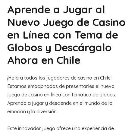
Aprende a Jugar al
Nuevo Juego de Casino
en Línea con Tema de
Globos y Descárgalo
Ahora en Chile
¡Hola a todos los jugadores de casino en Chile!
Estamos emocionados de presentarles el nuevo
juego de casino en línea con temática de globos.
Aprenda a jugar y desciende en el mundo de la
emoción y la diversión.
Este innovador juego ofrece una experiencia de