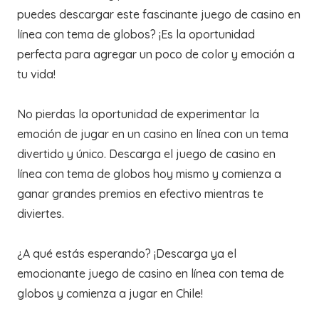
puedes descargar este fascinante juego de casino en
línea con tema de globos? ¡Es la oportunidad
perfecta para agregar un poco de color y emoción a
tu vida!
No pierdas la oportunidad de experimentar la
emoción de jugar en un casino en línea con un tema
divertido y único. Descarga el juego de casino en
línea con tema de globos hoy mismo y comienza a
ganar grandes premios en efectivo mientras te
diviertes.
¿A qué estás esperando? ¡Descarga ya el
emocionante juego de casino en línea con tema de
globos y comienza a jugar en Chile!