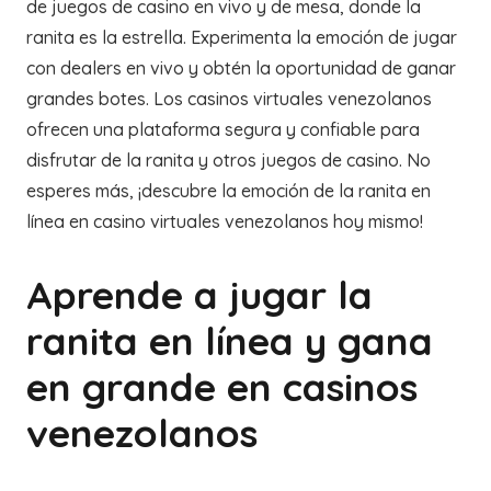
de juegos de casino en vivo y de mesa, donde la
ranita es la estrella. Experimenta la emoción de jugar
con dealers en vivo y obtén la oportunidad de ganar
grandes botes. Los casinos virtuales venezolanos
ofrecen una plataforma segura y confiable para
disfrutar de la ranita y otros juegos de casino. No
esperes más, ¡descubre la emoción de la ranita en
línea en casino virtuales venezolanos hoy mismo!
Aprende a jugar la
ranita en línea y gana
en grande en casinos
venezolanos