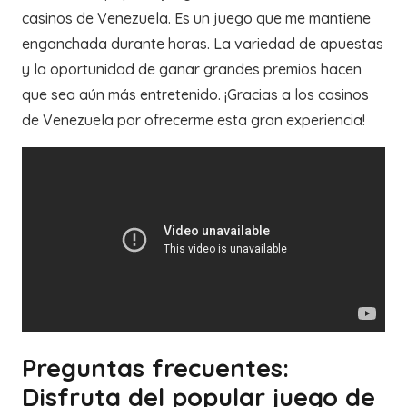
casinos de Venezuela. Es un juego que me mantiene
enganchada durante horas. La variedad de apuestas
y la oportunidad de ganar grandes premios hacen
que sea aún más entretenido. ¡Gracias a los casinos
de Venezuela por ofrecerme esta gran experiencia!
Preguntas frecuentes:
Disfruta del popular juego de