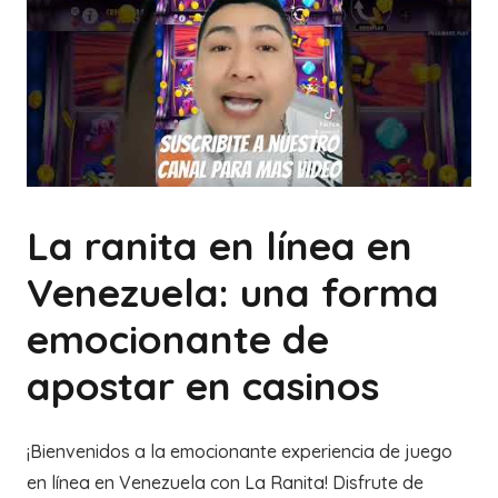
La ranita en línea en
Venezuela: una forma
emocionante de
apostar en casinos
¡Bienvenidos a la emocionante experiencia de juego
en línea en Venezuela con La Ranita! Disfrute de