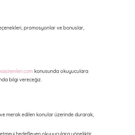
n seçenekleri, promosyonlar ve bonuslar,
ksistemleri.com
konusunda okuyuculara
nda bilgi vereceğiz.
r ve merak edilen konular üzerinde durarak,
 etmeyi hedefleyen okuyuculara yöneliktir.