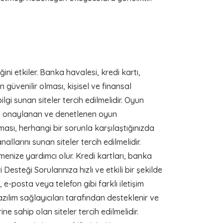
ini etkiler. Banka havalesi, kredi kartı,
n güvenilir olması, kişisel ve finansal
ilgi sunan siteler tercih edilmelidir. Oyun
ndan onaylanan ve denetlenen oyun
unması, herhangi bir sorunla karşılaştığınızda
allarını sunan siteler tercih edilmelidir.
menize yardımcı olur. Kredi kartları, banka
esteği Sorularınıza hızlı ve etkili bir şekilde
-posta veya telefon gibi farklı iletişim
yazılım sağlayıcıları tarafından desteklenir ve
ne sahip olan siteler tercih edilmelidir.