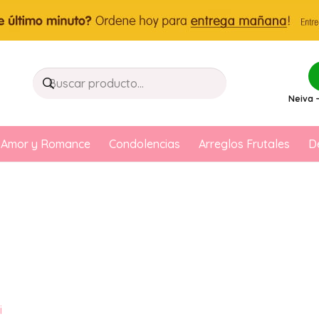
Neiva –
Amor y Romance
Condolencias
Arreglos Frutales
D
i