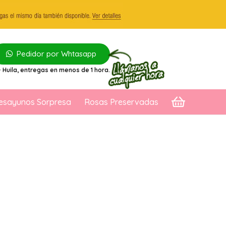
Pedidor por Whtasapp
 Huila
, entregas en menos de 1 hora.
esayunos Sorpresa
Rosas Preservadas