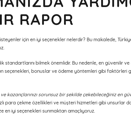
MANIZDA YARDIM
IR RAPOR
teyenler için en iyi seçenekler nelerdir? Bu makalede, Türkiye’
uz.
ik standartlarını bilmek önemlidir. Bu nedenle, en güvenilir ve 
 oyun seçenekleri, bonuslar ve ödeme yöntemleri gibi faktörler
e kazançlarınızı sorunsuz bir şekilde çekebileceğiniz en güve
zlı para çekme özellikleri ve müşteri hizmetleri gibi unsurlar da
ize en iyi seçenekleri sunmaktan amaçlıyoruz.