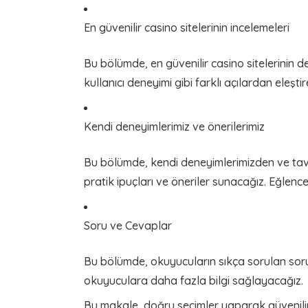
En güvenilir casino sitelerinin incelemeleri
Bu bölümde, en güvenilir casino sitelerinin de
kullanıcı deneyimi gibi farklı açılardan eleşti
Kendi deneyimlerimiz ve önerilerimiz
Bu bölümde, kendi deneyimlerimizden ve tavs
pratik ipuçları ve öneriler sunacağız. Eğlence
Soru ve Cevaplar
Bu bölümde, okuyucuların sıkça sorulan sorul
okuyuculara daha fazla bilgi sağlayacağız.
Bu makale, doğru seçimler yaparak güvenilir 