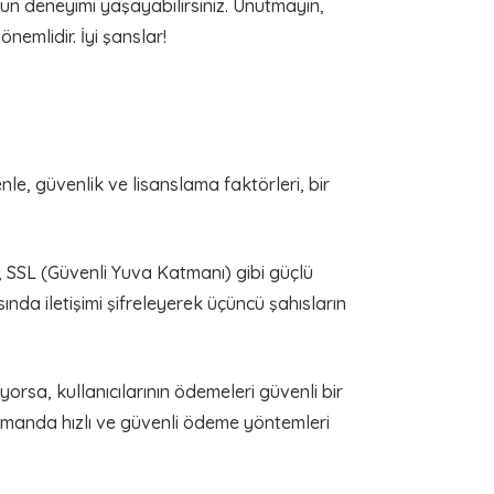
yun deneyimi yaşayabilirsiniz. Unutmayın,
nemlidir. İyi şanslar!
le, güvenlik ve lisanslama faktörleri, bir
esi, SSL (Güvenli Yuva Katmanı) gibi güçlü
sında iletişimi şifreleyerek üçüncü şahısların
yorsa, kullanıcılarının ödemeleri güvenli bir
nı zamanda hızlı ve güvenli ödeme yöntemleri