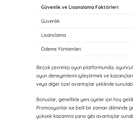
Güvenlik ve Lisanslama Faktörleri
Güvenlik
Lisanslama
Ödeme Yöntemleri
Birçok çevrimiçi oyun platformunda, oyuncula
oyun deneyimlerini iyileştirmek ve kazançlar
veya diğer özel avantajlar şeklinde sunulabil
Bonuslar, genellikle yeni üyeler için hoş gel
Promosyonlar ise belli bir zaman diliminde geç
yüksek kazanma şansı gibi avantajlar sunabi