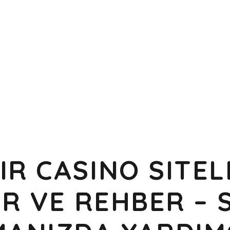
IR CASINO SITEL
R VE REHBER – 