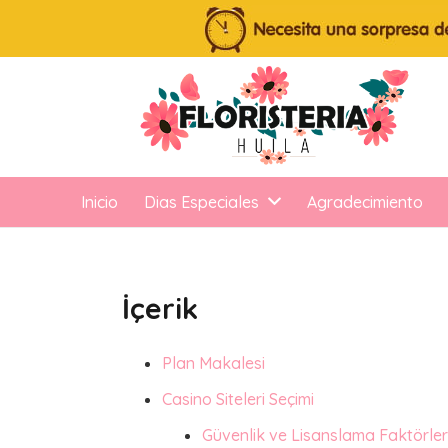
Inicio
Dias Especiales
Agradecimiento
İçerik
Plan Makalesi
Casino Siteleri Seçimi
Güvenlik ve Lisanslama Faktörler