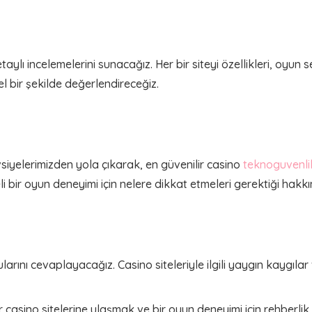
taylı incelemelerini sunacağız. Her bir siteyi özellikleri, oyu
rel bir şekilde değerlendireceğiz.
iyelerimizden yola çıkarak, en güvenilir casino
teknoguvenli
li bir oyun deneyimi için nelere dikkat etmeleri gerektiği hakkı
arını cevaplayacağız. Casino siteleriyle ilgili yaygın kaygıla
casino sitelerine ulaşmak ve bir oyun deneyimi için rehberlik