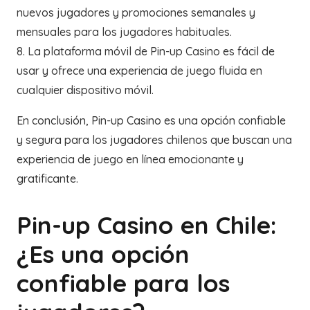
nuevos jugadores y promociones semanales y
mensuales para los jugadores habituales.
8. La plataforma móvil de Pin-up Casino es fácil de
usar y ofrece una experiencia de juego fluida en
cualquier dispositivo móvil.
En conclusión, Pin-up Casino es una opción confiable
y segura para los jugadores chilenos que buscan una
experiencia de juego en línea emocionante y
gratificante.
Pin-up Casino en Chile:
¿Es una opción
confiable para los