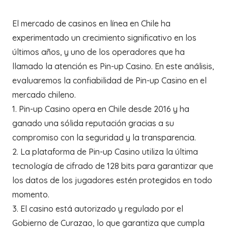
El mercado de casinos en línea en Chile ha
experimentado un crecimiento significativo en los
últimos años, y uno de los operadores que ha
llamado la atención es Pin-up Casino. En este análisis,
evaluaremos la confiabilidad de Pin-up Casino en el
mercado chileno.
1. Pin-up Casino opera en Chile desde 2016 y ha
ganado una sólida reputación gracias a su
compromiso con la seguridad y la transparencia.
2. La plataforma de Pin-up Casino utiliza la última
tecnología de cifrado de 128 bits para garantizar que
los datos de los jugadores estén protegidos en todo
momento.
3. El casino está autorizado y regulado por el
Gobierno de Curazao, lo que garantiza que cumpla