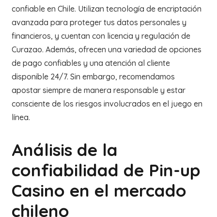
confiable en Chile. Utilizan tecnología de encriptación
avanzada para proteger tus datos personales y
financieros, y cuentan con licencia y regulación de
Curazao. Además, ofrecen una variedad de opciones
de pago confiables y una atención al cliente
disponible 24/7. Sin embargo, recomendamos
apostar siempre de manera responsable y estar
consciente de los riesgos involucrados en el juego en
línea.
Análisis de la
confiabilidad de Pin-up
Casino en el mercado
chileno