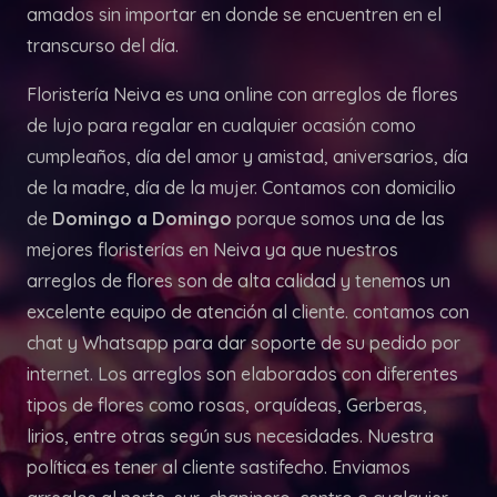
amados sin importar en donde se encuentren en el
transcurso del día.
Floristería Neiva es una online con arreglos de flores
de lujo para regalar en cualquier ocasión como
cumpleaños, día del amor y amistad, aniversarios, día
de la madre, día de la mujer. Contamos con domicilio
de
Domingo a Domingo
porque somos una de las
mejores floristerías en Neiva ya que nuestros
arreglos de flores son de alta calidad y tenemos un
excelente equipo de atención al cliente. contamos con
chat y Whatsapp para dar soporte de su pedido por
internet. Los arreglos son elaborados con diferentes
tipos de flores como rosas, orquídeas, Gerberas,
lirios, entre otras según sus necesidades. Nuestra
política es tener al cliente sastifecho. Enviamos