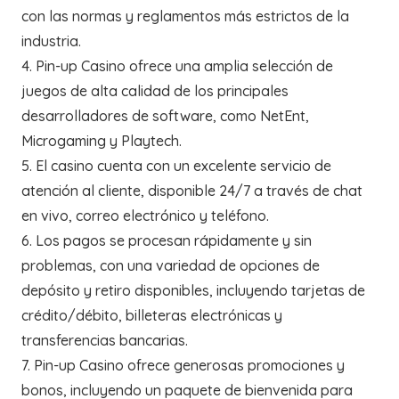
con las normas y reglamentos más estrictos de la
industria.
4. Pin-up Casino ofrece una amplia selección de
juegos de alta calidad de los principales
desarrolladores de software, como NetEnt,
Microgaming y Playtech.
5. El casino cuenta con un excelente servicio de
atención al cliente, disponible 24/7 a través de chat
en vivo, correo electrónico y teléfono.
6. Los pagos se procesan rápidamente y sin
problemas, con una variedad de opciones de
depósito y retiro disponibles, incluyendo tarjetas de
crédito/débito, billeteras electrónicas y
transferencias bancarias.
7. Pin-up Casino ofrece generosas promociones y
bonos, incluyendo un paquete de bienvenida para