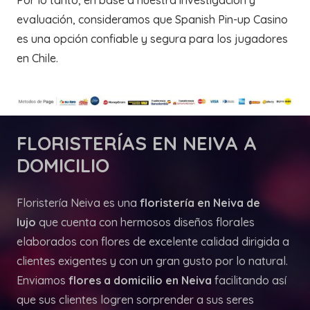
evaluación, consideramos que Spanish Pin-up Casino
es una opción confiable y segura para los jugadores
en Chile.
FLORISTERÍAS
EN NEIVA A
DOMICILIO
Floristería Neiva es una
floristería en Neiva de
lujo
que cuenta con hermosos diseños florales
elaborados con flores de excelente calidad dirigida a
clientes exigentes y con un gran gusto por lo natural.
Enviamos
flores a domicilio en Neiva
facilitando así
que sus clientes logren sorprender a sus seres