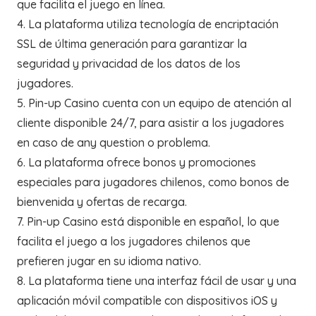
que facilita el juego en línea.
4. La plataforma utiliza tecnología de encriptación
SSL de última generación para garantizar la
seguridad y privacidad de los datos de los
jugadores.
5. Pin-up Casino cuenta con un equipo de atención al
cliente disponible 24/7, para asistir a los jugadores
en caso de any question o problema.
6. La plataforma ofrece bonos y promociones
especiales para jugadores chilenos, como bonos de
bienvenida y ofertas de recarga.
7. Pin-up Casino está disponible en español, lo que
facilita el juego a los jugadores chilenos que
prefieren jugar en su idioma nativo.
8. La plataforma tiene una interfaz fácil de usar y una
aplicación móvil compatible con dispositivos iOS y