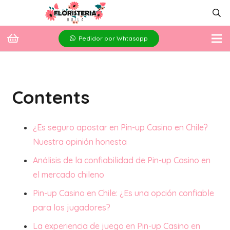
Pedidor por Whtasapp
Contents
¿Es seguro apostar en Pin-up Casino en Chile?
Nuestra opinión honesta
Análisis de la confiabilidad de Pin-up Casino en
el mercado chileno
Pin-up Casino en Chile: ¿Es una opción confiable
para los jugadores?
La experiencia de juego en Pin-up Casino en