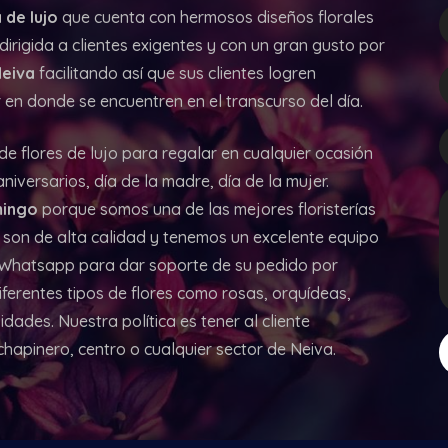
 de lujo
que cuenta con hermosos diseños florales
irigida a clientes exigentes y con un gran gusto por
Neiva
facilitando así que sus clientes logren
en donde se encuentren en el transcurso del día.
 de flores de lujo para regalar en cualquier ocasión
iversarios, día de la madre, día de la mujer.
ingo
porque somos una de las mejores floristerías
 son de alta calidad y tenemos un excelente equipo
y Whatsapp para dar soporte de su pedido por
iferentes tipos de flores como rosas, orquídeas,
idades. Nuestra política es tener al cliente
 chapinero, centro o cualquier sector de Neiva.