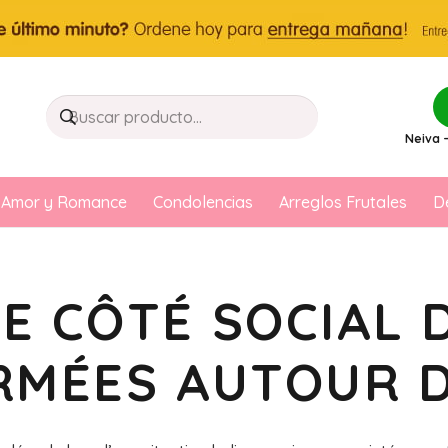
Neiva –
Amor y Romance
Condolencias
Arreglos Frutales
D
E CÔTÉ SOCIAL D
RMÉES AUTOUR D