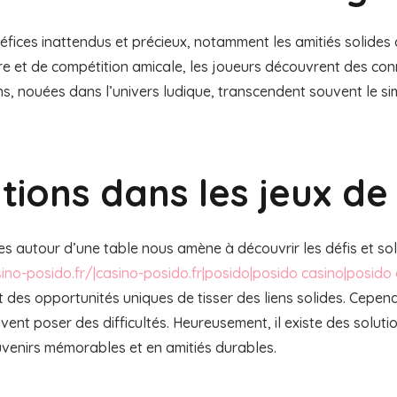
néfices inattendus et précieux, notamment les amitiés solides 
re et de compétition amicale, les joueurs découvrent des co
ons, nouées dans l’univers ludique, transcendent souvent le sim
utions dans les jeux d
mées autour d’une table nous amène à découvrir les défis et so
ino-posido.fr/|casino-posido.fr|posido|posido casino|posido 
 des opportunités uniques de tisser des liens solides. Cepend
euvent poser des difficultés. Heureusement, il existe des solu
uvenirs mémorables et en amitiés durables.