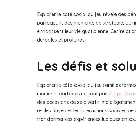
Explorer le côté social du jeu révèle des bé
partageant des moments de stratégie, de ri
enrichissent leur vie quotidienne. Ces relati
durables et profonds.
Les défis et sol
Explorer le côté social du jeu : amitiés for
moments partagés ne sont pas
{https://cas
des occasions de se divertir, mais également
règles du jeu et les interactions sociales p
transformer ces expériences ludiques en so