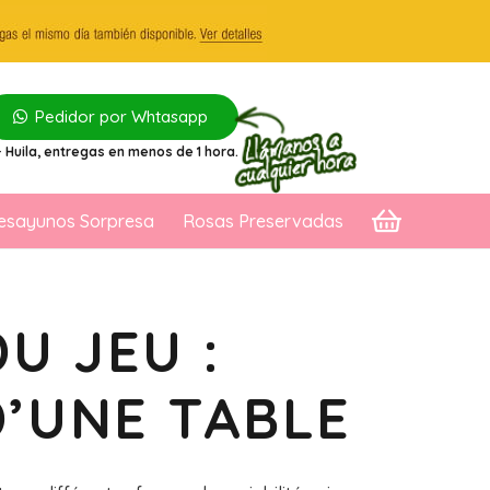
Pedidor por Whtasapp
 Huila
, entregas en menos de 1 hora.
esayunos Sorpresa
Rosas Preservadas
U JEU :
’UNE TABLE