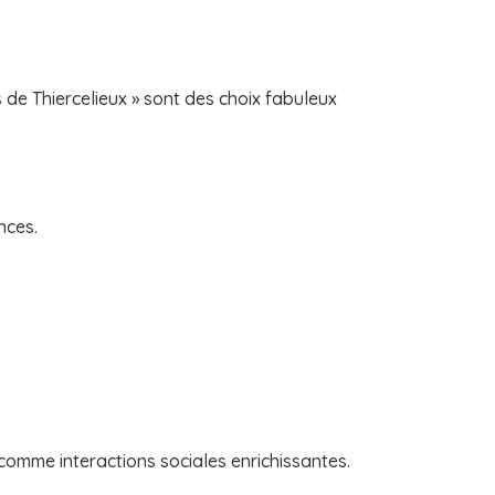
de Thiercelieux » sont des choix fabuleux
nces.
 comme interactions sociales enrichissantes.