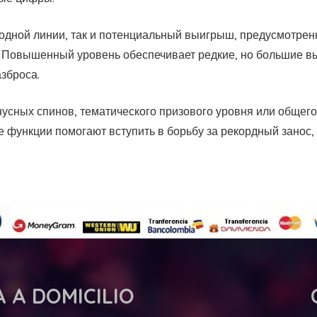
о одной линии, так и потенциальный выигрыш, предусмотре
. Повышенный уровень обеспечивает редкие, но большие выпл
зброса.
усных спинов, тематического призового уровня или общего
функции помогают вступить в борьбу за рекордный занос,
 A DOMICILIO