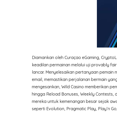
Diamankan oleh Curaçao eGaming, CryptoLe
keadilan permainan melalui uji provably f
lancar. Menyelesaikan pertanyaan pemain 
email, memastikan perjalanan bermain yan
mengesankan, Wild Casino memberikan pema
hingga Reload Bonuses, Weekly Contests, d
mereka untuk kemenangan besar sejak awal.
seperti Evolution, Pragmatic Play, Play’n Go