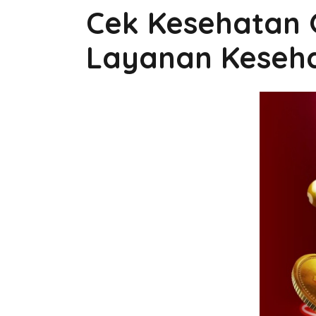
Cek Kesehatan G
Layanan Keseha