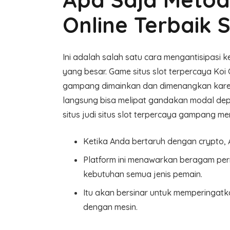
Online Terbaik
Ini adalah salah satu cara mengantisipasi
yang besar. Game situs slot terpercaya Ko
gampang dimainkan dan dimenangkan karena
langsung bisa melipat gandakan modal dep
situs judi situs slot terpercaya gampang me
Ketika Anda bertaruh dengan crypto, 
Platform ini menawarkan beragam perma
kebutuhan semua jenis pemain.
Itu akan bersinar untuk memperingat
dengan mesin.