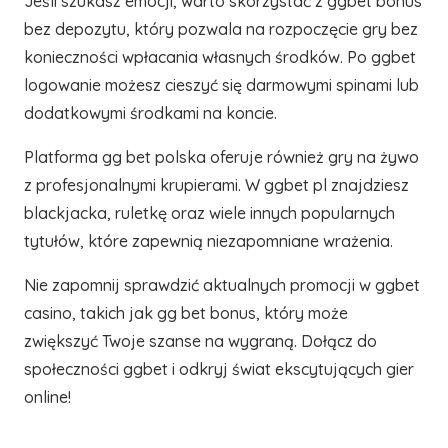
Jeśli szukasz emocji, warto skorzystać z ggbet bonus
bez depozytu, który pozwala na rozpoczęcie gry bez
konieczności wpłacania własnych środków. Po ggbet
logowanie możesz cieszyć się darmowymi spinami lub
dodatkowymi środkami na koncie.
Platforma gg bet polska oferuje również gry na żywo
z profesjonalnymi krupierami. W ggbet pl znajdziesz
blackjacka, ruletkę oraz wiele innych popularnych
tytułów, które zapewnią niezapomniane wrażenia.
Nie zapomnij sprawdzić aktualnych promocji w ggbet
casino, takich jak gg bet bonus, który może
zwiększyć Twoje szanse na wygraną. Dołącz do
społeczności ggbet i odkryj świat ekscytujących gier
online!