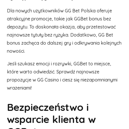
Dla nowych użytkowników GG Bet Polska oferuje
atrakcyjne promocje, takie jak GGBet bonus bez
depozytu. To doskonała okazja, aby przetestować
najnowsze tytuły bez ryzyka. Dodatkowo, GG Bet
bonus zachęca do dalszej gry i odkrywania kolejnych
nowości.
Jeśli szukasz emocji i rozrywki, GGBet to miejsce,
które warto odwiedzić. Sprawdź najnowsze
propozycje w GG Casino i ciesz się niezapomnianymi
wrażeniami!
Bezpieczeństwo i
wsparcie klienta w