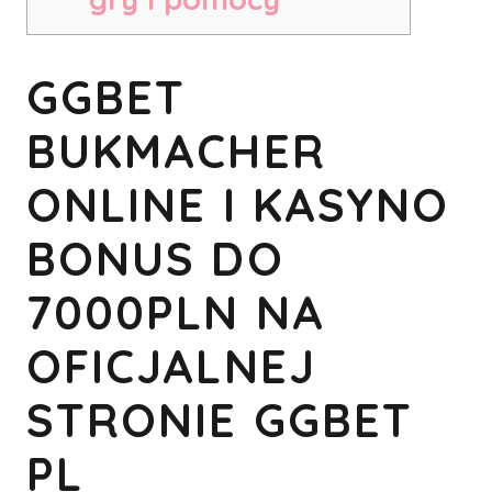
GGBET
BUKMACHER
ONLINE I KASYNO
BONUS DO
7000PLN NA
OFICJALNEJ
STRONIE GGBET
PL