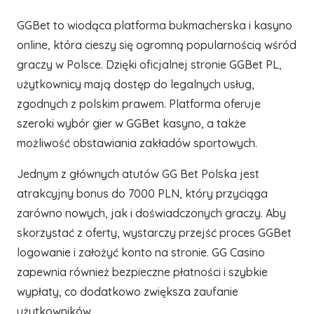
GGBet to wiodąca platforma bukmacherska i kasyno
online, która cieszy się ogromną popularnością wśród
graczy w Polsce. Dzięki oficjalnej stronie GGBet PL,
użytkownicy mają dostęp do legalnych usług,
zgodnych z polskim prawem. Platforma oferuje
szeroki wybór gier w GGBet kasyno, a także
możliwość obstawiania zakładów sportowych.
Jednym z głównych atutów GG Bet Polska jest
atrakcyjny bonus do 7000 PLN, który przyciąga
zarówno nowych, jak i doświadczonych graczy. Aby
skorzystać z oferty, wystarczy przejść proces GGBet
logowanie i założyć konto na stronie. GG Casino
zapewnia również bezpieczne płatności i szybkie
wypłaty, co dodatkowo zwiększa zaufanie
użytkowników.