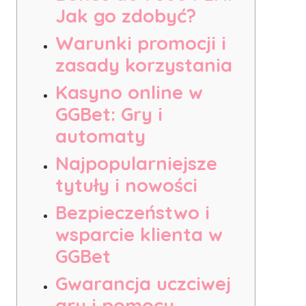
Jak go zdobyć?
Warunki promocji i
zasady korzystania
Kasyno online w
GGBet: Gry i
automaty
Najpopularniejsze
tytuły i nowości
Bezpieczeństwo i
wsparcie klienta w
GGBet
Gwarancja uczciwej
gry i pomocy